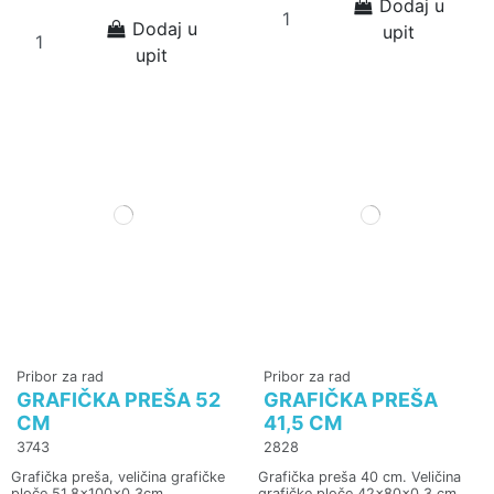
Dodaj u
Dodaj u
upit
upit
Pribor za rad
Pribor za rad
GRAFIČKA PREŠA 52
GRAFIČKA PREŠA
CM
41,5 CM
3743
2828
Grafička preša, veličina grafičke
Grafička preša 40 cm. Veličina
ploče 51,8x100x0,3cm
grafičke ploče 42x80x0,3 cm.