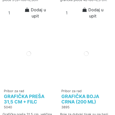
Dodaj u
Dodaj u
upit
upit
Pribor za rad
Pribor za rad
GRAFIČKA PREŠA
GRAFIČKA BOJA
31,5 CM + FILC
CRNA (200 ML)
5040
3895
Grafička preša 31,5 cm, veličina
Boje za duboki tisak su na bazi