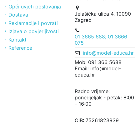
Opći uvjeti poslovanja
Jelašićka ulica 4, 10090
Dostava
Zagreb
Reklamacije i povrati
Izjava o povjerljivosti
01 3665 688; 01 3666
Kontakt
075
Reference
info@model-educa.hr
Mob: 091 366 5688
Email: info@model-
educa.hr
Radno vrijeme:
ponedjeljak - petak: 8:00
– 16:00
OIB: 75261823939