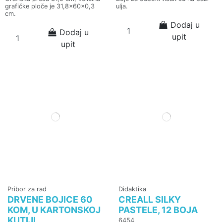
grafičke ploče je 31,8x60x0,3
ulja.
cm.
Dodaj u
Dodaj u
upit
upit
Pribor za rad
Didaktika
DRVENE BOJICE 60
CREALL SILKY
KOM, U KARTONSKOJ
PASTELE, 12 BOJA
KUTIJI
6454