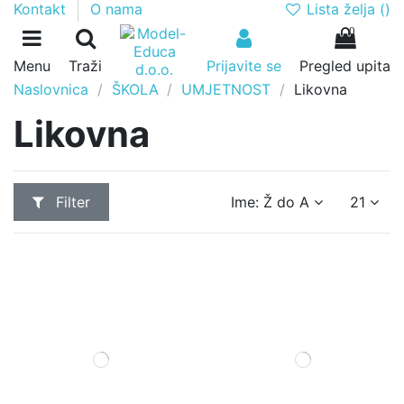
Lista želja (
)
Kontakt
O nama
0
Menu
Traži
Prijavite se
Pregled upita
Naslovnica
ŠKOLA
UMJETNOST
Likovna
Likovna
Filter
Ime: Ž do A
21