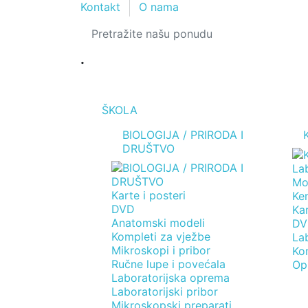
Kontakt
O nama
.
ŠKOLA
BIOLOGIJA / PRIRODA I
DRUŠTVO
Lab
Mo
Karte i posteri
Kem
DVD
Kar
Anatomski modeli
DV
Kompleti za vježbe
La
Mikroskopi i pribor
Ko
Ručne lupe i povećala
Op
Laboratorijska oprema
Laboratorijski pribor
Mikroskopski preparati