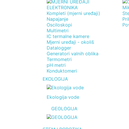
ELEKTRONIKA
Mi
Kompleti (mjerni uređaji)
St
Napajanje
Pri
Osciloskopi
Po
Multimetri
IC termalne kamere
Mjerni uređaji - okoliš
Datalogger
Generatori valnih oblika
Termometri
pH metri
Konduktomeri
EKOLOGIJA
Ekologija vode
GEOLOGIJA