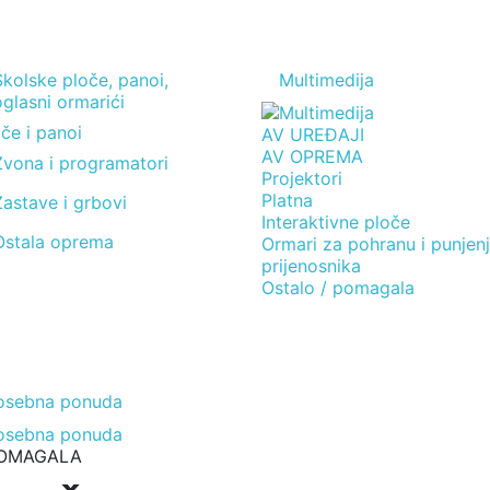
Školske ploče, panoi,
Multimedija
oglasni ormarići
če i panoi
AV UREĐAJI
AV OPREMA
Zvona i programatori
Projektori
Platna
Zastave i grbovi
Interaktivne ploče
Ostala oprema
Ormari za pohranu i punjen
prijenosnika
Ostalo / pomagala
osebna ponuda
POMAGALA