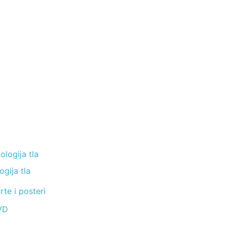
ogija tla
rte i posteri
VD