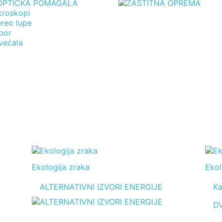
kroskopi
ereo lupe
bor
većala
Ekologija zraka
Ekol
ALTERNATIVNI IZVORI ENERGIJE
Ka
D