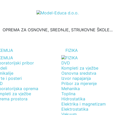
OPREMA ZA OSNOVNE, SREDNJE, STRUKOVNE ŠKOLE...
KEMIJA
FIZIKA
oratorijski pribor
DVD
deli
Kompleti za vježbe
ikalije
Osnovna sredstva
te i posteri
Izvor napajanja
D
Pribor za mjerenje
boratorijska oprema
Mehanika
mpleti za vježbe
Toplina
rema prostora
Hidrostatika
Elektrika i magnetizam
Elektrostatika
Vakuum