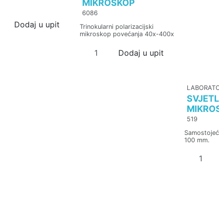
MIKROSKOP
6086
Dodaj u upit
Trinokularni polarizacijski
mikroskop povećanja 40x-400x
Dodaj u upit
LABORATO
SVJETL
MIKROS
519
Samostojeće
100 mm.