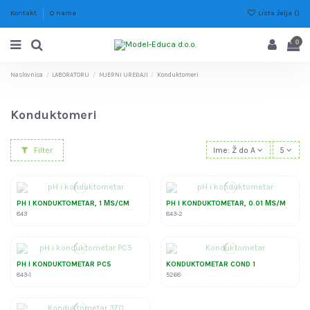
Lista želja (
)
Kontakt
O nama
0
Naslovnica
LABORATORIJ
MJERNI UREĐAJI
Konduktomeri
Konduktomeri
Filter
Ime: Ž do A
5
PH I KONDUKTOMETAR, 1 ΜS/CM
PH I KONDUKTOMETAR, 0.01 ΜS/M
843
843-2
PH I KONDUKTOMETAR PC5
KONDUKTOMETAR COND 1
843-1
5268