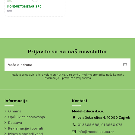
KONDUKTOMETAR 370
840
Prijavite se na naš newsletter
Možete se odjaviti u bilo kojem trenutku. U tu svrhu, molimo pronađite naše kontakt
informacije u pravnim obavijestima.
Informacije
Kontakt
O nama
Model-Educa d.o.o.
Opći uvjeti poslovanja
Jelašićka ulica 4, 10090 Zagreb
Dostava
01 3665 688; 01 3666 075
Reklamacije i povrati
info@model-educa.hr
Izjava o povjerljivosti