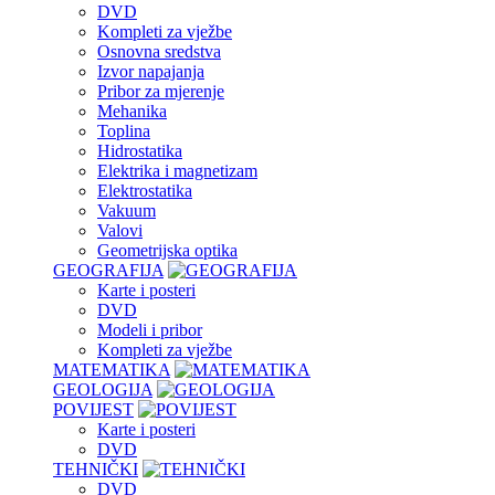
DVD
Kompleti za vježbe
Osnovna sredstva
Izvor napajanja
Pribor za mjerenje
Mehanika
Toplina
Hidrostatika
Elektrika i magnetizam
Elektrostatika
Vakuum
Valovi
Geometrijska optika
GEOGRAFIJA
Karte i posteri
DVD
Modeli i pribor
Kompleti za vježbe
MATEMATIKA
GEOLOGIJA
POVIJEST
Karte i posteri
DVD
TEHNIČKI
DVD