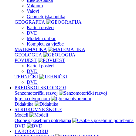
Elektrostatika
Vakuum
Valovi
Geometrijska optika
GEOGRAFIJA
Karte i posteri
DVD
Modeli i pribor
Kompleti za vježbe
MATEMATIKA
GEOLOGIJA
POVIJEST
Karte i posteri
DVD
TEHNIČKI
DVD
PREDŠKOLSKI ODGOJ
Senzomotorički razvoj
Igre na otvorenom
Didaktika
STRUKOVNE ŠKOLE
Modeli
Osobe s posebnim potrebama
DVD
LABORATORIJ