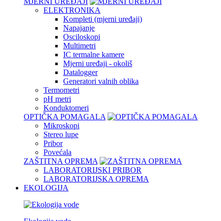
MJERNI UREĐAJI
ELEKTRONIKA
Kompleti (mjerni uređaji)
Napajanje
Osciloskopi
Multimetri
IC termalne kamere
Mjerni uređaji - okoliš
Datalogger
Generatori valnih oblika
Termometri
pH metri
Konduktomeri
OPTIČKA POMAGALA
Mikroskopi
Stereo lupe
Pribor
Povećala
ZAŠTITNA OPREMA
LABORATORIJSKI PRIBOR
LABORATORIJSKA OPREMA
EKOLOGIJA