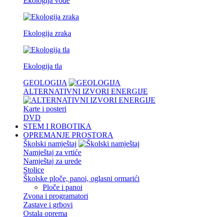
Ekologija vode
Ekologija zraka
Ekologija tla
GEOLOGIJA
ALTERNATIVNI IZVORI ENERGIJE
Karte i posteri
DVD
STEM I ROBOTIKA
OPREMANJE PROSTORA
Školski namještaj
Namještaj za vrtiće
Namještaj za urede
Stolice
Školske ploče, panoi, oglasni ormarići
Ploče i panoi
Zvona i programatori
Zastave i grbovi
Ostala oprema