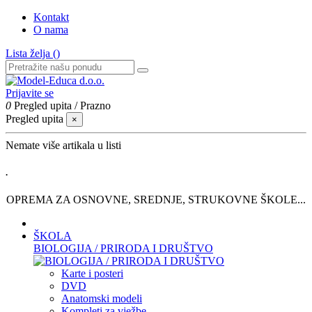
Kontakt
O nama
Lista želja (
)
Prijavite se
0
Pregled upita
/
Prazno
Pregled upita
×
Nemate više artikala u listi
.
OPREMA ZA OSNOVNE, SREDNJE, STRUKOVNE ŠKOLE...
ŠKOLA
BIOLOGIJA / PRIRODA I DRUŠTVO
Karte i posteri
DVD
Anatomski modeli
Kompleti za vježbe