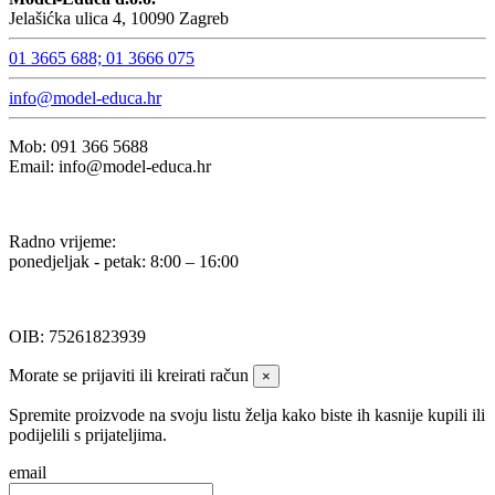
Jelašićka ulica 4, 10090 Zagreb
01 3665 688; 01 3666 075
info@model-educa.hr
Mob: 091 366 5688
Email: info@model-educa.hr
Radno vrijeme:
ponedjeljak - petak: 8:00 – 16:00
OIB: 75261823939
Morate se prijaviti ili kreirati račun
×
Spremite proizvode na svoju listu želja kako biste ih kasnije kupili ili
podijelili s prijateljima.
email