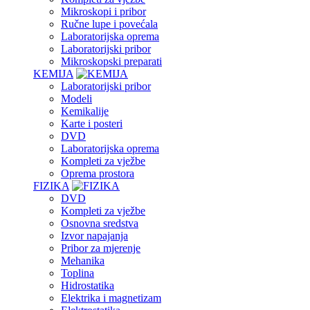
Mikroskopi i pribor
Ručne lupe i povećala
Laboratorijska oprema
Laboratorijski pribor
Mikroskopski preparati
KEMIJA
Laboratorijski pribor
Modeli
Kemikalije
Karte i posteri
DVD
Laboratorijska oprema
Kompleti za vježbe
Oprema prostora
FIZIKA
DVD
Kompleti za vježbe
Osnovna sredstva
Izvor napajanja
Pribor za mjerenje
Mehanika
Toplina
Hidrostatika
Elektrika i magnetizam