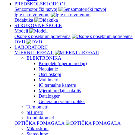
PREDŠKOLSKI ODGOJ
Senzomotorički razvoj
Igre na otvorenom
Didaktika
STRUKOVNE ŠKOLE
Modeli
Osobe s posebnim potrebama
DVD
LABORATORIJ
MJERNI UREĐAJI
ELEKTRONIKA
Kompleti (mjerni uređaji)
Napajanje
Osciloskopi
Multimetri
IC termalne kamere
Mjerni uređaji - okoliš
Datalogger
Generatori valnih oblika
Termometri
pH metri
Konduktomeri
OPTIČKA POMAGALA
Mikroskopi
Stereo lupe