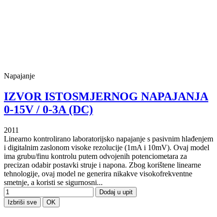
Napajanje
IZVOR ISTOSMJERNOG NAPAJANJA
0-15V / 0-3A (DC)
2011
Linearno kontrolirano laboratorijsko napajanje s pasivnim hlađenjem
i digitalnim zaslonom visoke rezolucije (1mA i 10mV). Ovaj model
ima grubu/finu kontrolu putem odvojenih potenciometara za
precizan odabir postavki struje i napona. Zbog korištene linearne
tehnologije, ovaj model ne generira nikakve visokofrekventne
smetnje, a koristi se sigurnosni...
Dodaj u upit
Izbriši sve
OK