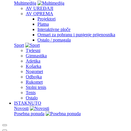
Multimedija
AV UREĐAJI
AV OPREMA
Projektori
Platna
Interaktivne ploče
Ormari za pohranu i punjenje prijenosnika
Ostalo / pomagala
Sport
Tjelesni
Gimnastika
Atletika
Košarka
Nogomet
Odbojka
Rukomet
Stolni tenis
Tenis
Ostalo
ISTAKNUTO
Novosti
Posebna ponuda