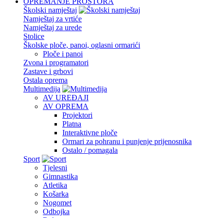
OPREMANJE PROSTORA
Školski namještaj
Namještaj za vrtiće
Namještaj za urede
Stolice
Školske ploče, panoi, oglasni ormarići
Ploče i panoi
Zvona i programatori
Zastave i grbovi
Ostala oprema
Multimedija
AV UREĐAJI
AV OPREMA
Projektori
Platna
Interaktivne ploče
Ormari za pohranu i punjenje prijenosnika
Ostalo / pomagala
Sport
Tjelesni
Gimnastika
Atletika
Košarka
Nogomet
Odbojka