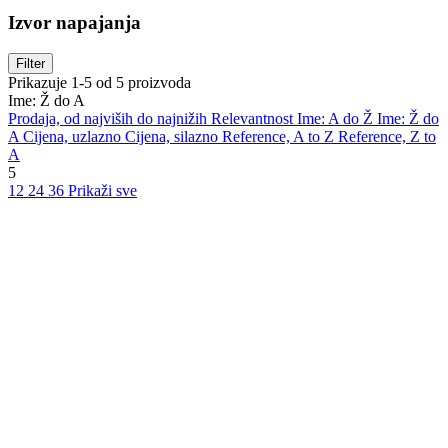
Izvor napajanja
Filter
Prikazuje 1-5 od 5 proizvoda
Ime: Ž do A
Prodaja, od najviših do najnižih
Relevantnost
Ime: A do Ž
Ime: Ž do
A
Cijena, uzlazno
Cijena, silazno
Reference, A to Z
Reference, Z to
A
5
12
24
36
Prikaži sve