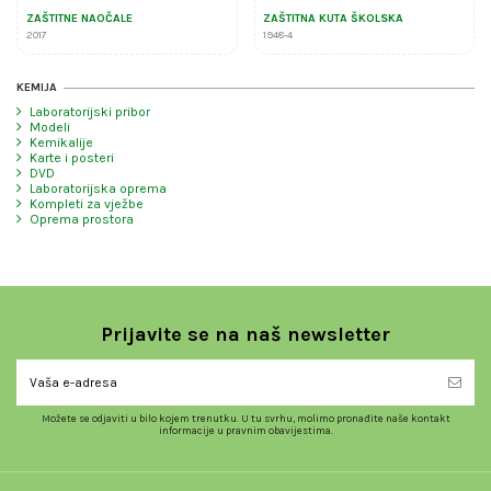
ZAŠTITNE NAOČALE
ZAŠTITNA KUTA ŠKOLSKA
2017
1948-4
KEMIJA
Laboratorijski pribor
Modeli
Kemikalije
Karte i posteri
DVD
Laboratorijska oprema
Kompleti za vježbe
Oprema prostora
Prijavite se na naš newsletter
Možete se odjaviti u bilo kojem trenutku. U tu svrhu, molimo pronađite naše kontakt
informacije u pravnim obavijestima.