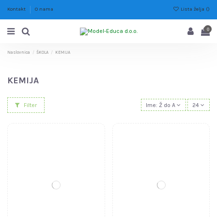
Lista želja (
)
Kontakt
O nama
0
Naslovnica
ŠKOLA
KEMIJA
KEMIJA
Filter
Ime: Ž do A
24