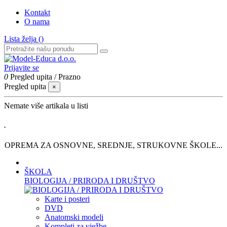
Kontakt
O nama
Lista želja (
)
Prijavite se
0
Pregled upita
/
Prazno
Pregled upita
×
Nemate više artikala u listi
.
OPREMA ZA OSNOVNE, SREDNJE, STRUKOVNE ŠKOLE...
ŠKOLA
BIOLOGIJA / PRIRODA I DRUŠTVO
Karte i posteri
DVD
Anatomski modeli
Kompleti za vježbe