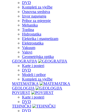
DVD
Kompleti za vježbe
Osnovna sredstva
Izvor napajanja
Pribor za mjerenje
Mehanika
Toplina
Hidrostatika
Elektrika i magnetizam
Elektrostatika
Vakuum
Valovi
Geometrijska optika
GEOGRAFIJA
Karte i posteri
DVD
Modeli i pribor
Kompleti za vježbe
MATEMATIKA
GEOLOGIJA
POVIJEST
Karte i posteri
DVD
TEHNIČKI
DVD