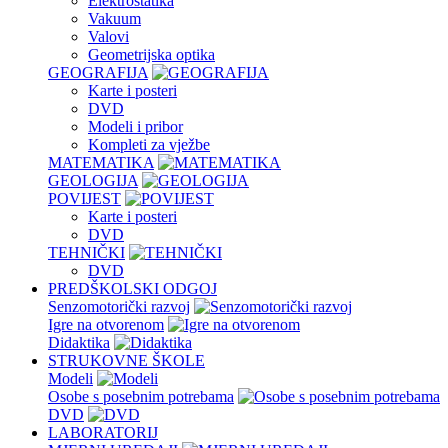
Elektrostatika
Vakuum
Valovi
Geometrijska optika
GEOGRAFIJA
Karte i posteri
DVD
Modeli i pribor
Kompleti za vježbe
MATEMATIKA
GEOLOGIJA
POVIJEST
Karte i posteri
DVD
TEHNIČKI
DVD
PREDŠKOLSKI ODGOJ
Senzomotorički razvoj
Igre na otvorenom
Didaktika
STRUKOVNE ŠKOLE
Modeli
Osobe s posebnim potrebama
DVD
LABORATORIJ