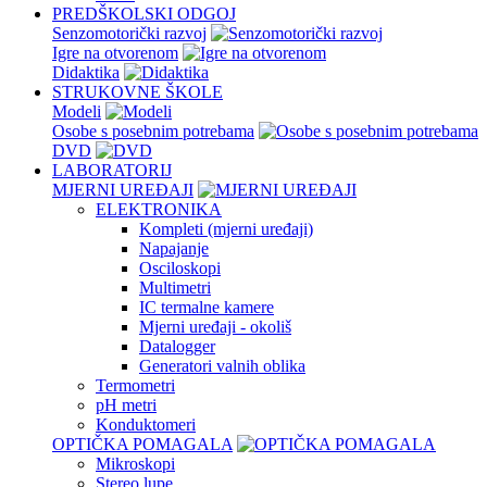
PREDŠKOLSKI ODGOJ
Senzomotorički razvoj
Igre na otvorenom
Didaktika
STRUKOVNE ŠKOLE
Modeli
Osobe s posebnim potrebama
DVD
LABORATORIJ
MJERNI UREĐAJI
ELEKTRONIKA
Kompleti (mjerni uređaji)
Napajanje
Osciloskopi
Multimetri
IC termalne kamere
Mjerni uređaji - okoliš
Datalogger
Generatori valnih oblika
Termometri
pH metri
Konduktomeri
OPTIČKA POMAGALA
Mikroskopi
Stereo lupe