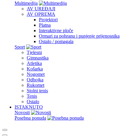
Multimedija
AV UREĐAJI
AV OPREMA
Projektori
Platna
Interaktivne ploče
Ormari za pohranu i punjenje prijenosnika
Ostalo / pomagala
Sport
Tjelesni
Gimnastika
Atletika
Košarka
Nogomet
Odbojka
Rukomet
Stolni tenis
Tenis
Ostalo
ISTAKNUTO
Novosti
Posebna ponuda