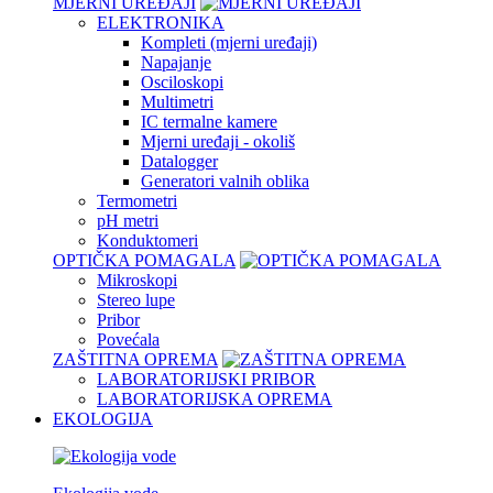
MJERNI UREĐAJI
ELEKTRONIKA
Kompleti (mjerni uređaji)
Napajanje
Osciloskopi
Multimetri
IC termalne kamere
Mjerni uređaji - okoliš
Datalogger
Generatori valnih oblika
Termometri
pH metri
Konduktomeri
OPTIČKA POMAGALA
Mikroskopi
Stereo lupe
Pribor
Povećala
ZAŠTITNA OPREMA
LABORATORIJSKI PRIBOR
LABORATORIJSKA OPREMA
EKOLOGIJA