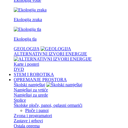
Ekologija vode
Ekologija zraka
Ekologija tla
GEOLOGIJA
ALTERNATIVNI IZVORI ENERGIJE
Karte i posteri
DVD
STEM I ROBOTIKA
OPREMANJE PROSTORA
Školski namještaj
Namještaj za vrtiće
Namještaj za urede
Stolice
Školske ploče, panoi, oglasni ormarići
Ploče i panoi
Zvona i programatori
Zastave i grbovi
Ostala oprema