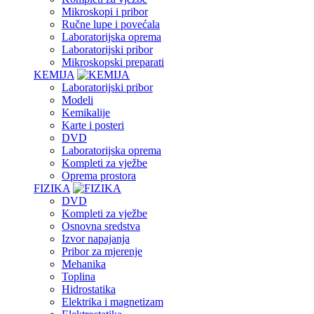
Mikroskopi i pribor
Ručne lupe i povećala
Laboratorijska oprema
Laboratorijski pribor
Mikroskopski preparati
KEMIJA
Laboratorijski pribor
Modeli
Kemikalije
Karte i posteri
DVD
Laboratorijska oprema
Kompleti za vježbe
Oprema prostora
FIZIKA
DVD
Kompleti za vježbe
Osnovna sredstva
Izvor napajanja
Pribor za mjerenje
Mehanika
Toplina
Hidrostatika
Elektrika i magnetizam