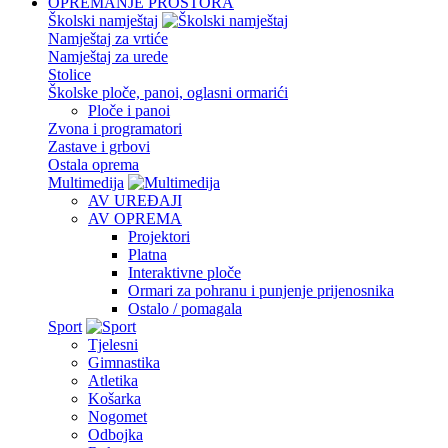
OPREMANJE PROSTORA
Školski namještaj
Namještaj za vrtiće
Namještaj za urede
Stolice
Školske ploče, panoi, oglasni ormarići
Ploče i panoi
Zvona i programatori
Zastave i grbovi
Ostala oprema
Multimedija
AV UREĐAJI
AV OPREMA
Projektori
Platna
Interaktivne ploče
Ormari za pohranu i punjenje prijenosnika
Ostalo / pomagala
Sport
Tjelesni
Gimnastika
Atletika
Košarka
Nogomet
Odbojka