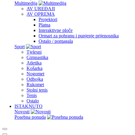
Multimedija
AV UREĐAJI
AV OPREMA
Projektori
Platna
Interaktivne ploče
Ormari za pohranu i punjenje prijenosnika
Ostalo / pomagala
Sport
Tjelesni
Gimnastika
Atletika
Košarka
Nogomet
Odbojka
Rukomet
Stolni tenis
Tenis
Ostalo
ISTAKNUTO
Novosti
Posebna ponuda