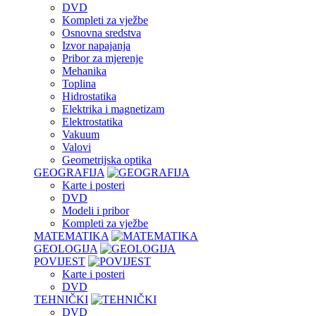
DVD
Kompleti za vježbe
Osnovna sredstva
Izvor napajanja
Pribor za mjerenje
Mehanika
Toplina
Hidrostatika
Elektrika i magnetizam
Elektrostatika
Vakuum
Valovi
Geometrijska optika
GEOGRAFIJA
Karte i posteri
DVD
Modeli i pribor
Kompleti za vježbe
MATEMATIKA
GEOLOGIJA
POVIJEST
Karte i posteri
DVD
TEHNIČKI
DVD