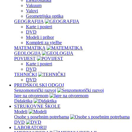
Elektrostatika
Vakuum
Valovi
Geometrijska optika
GEOGRAFIJA
Karte i posteri
DVD
Modeli i pribor
Kompleti za vježbe
MATEMATIKA
GEOLOGIJA
POVIJEST
Karte i posteri
DVD
TEHNIČKI
DVD
PREDŠKOLSKI ODGOJ
Senzomotorički razvoj
Igre na otvorenom
Didaktika
STRUKOVNE ŠKOLE
Modeli
Osobe s posebnim potrebama
DVD
LABORATORIJ