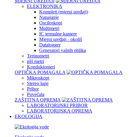
MJERNI UREĐAJI
ELEKTRONIKA
Kompleti (mjerni uređaji)
Napajanje
Osciloskopi
Multimetri
IC termalne kamere
Mjerni uređaji - okoliš
Datalogger
Generatori valnih oblika
Termometri
pH metri
Konduktomeri
OPTIČKA POMAGALA
Mikroskopi
Stereo lupe
Pribor
Povećala
ZAŠTITNA OPREMA
LABORATORIJSKI PRIBOR
LABORATORIJSKA OPREMA
EKOLOGIJA