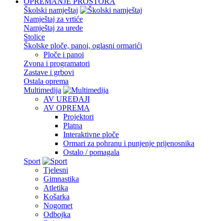
OPREMANJE PROSTORA
Školski namještaj
Namještaj za vrtiće
Namještaj za urede
Stolice
Školske ploče, panoi, oglasni ormarići
Ploče i panoi
Zvona i programatori
Zastave i grbovi
Ostala oprema
Multimedija
AV UREĐAJI
AV OPREMA
Projektori
Platna
Interaktivne ploče
Ormari za pohranu i punjenje prijenosnika
Ostalo / pomagala
Sport
Tjelesni
Gimnastika
Atletika
Košarka
Nogomet
Odbojka