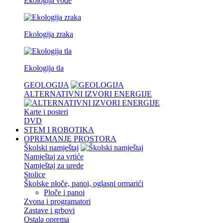
Ekologija vode
Ekologija zraka
Ekologija tla
GEOLOGIJA
ALTERNATIVNI IZVORI ENERGIJE
Karte i posteri
DVD
STEM I ROBOTIKA
OPREMANJE PROSTORA
Školski namještaj
Namještaj za vrtiće
Namještaj za urede
Stolice
Školske ploče, panoi, oglasni ormarići
Ploče i panoi
Zvona i programatori
Zastave i grbovi
Ostala oprema