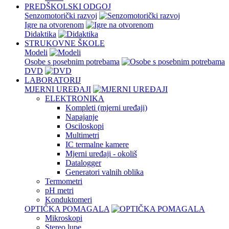
PREDŠKOLSKI ODGOJ
Senzomotorički razvoj
Igre na otvorenom
Didaktika
STRUKOVNE ŠKOLE
Modeli
Osobe s posebnim potrebama
DVD
LABORATORIJ
MJERNI UREĐAJI
ELEKTRONIKA
Kompleti (mjerni uređaji)
Napajanje
Osciloskopi
Multimetri
IC termalne kamere
Mjerni uređaji - okoliš
Datalogger
Generatori valnih oblika
Termometri
pH metri
Konduktomeri
OPTIČKA POMAGALA
Mikroskopi
Stereo lupe