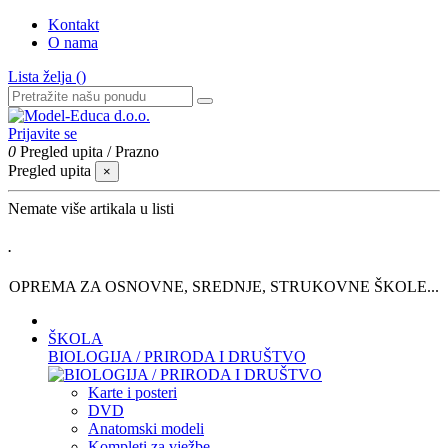
Kontakt
O nama
Lista želja (
)
Prijavite se
0
Pregled upita
/
Prazno
Pregled upita
×
Nemate više artikala u listi
.
OPREMA ZA OSNOVNE, SREDNJE, STRUKOVNE ŠKOLE...
ŠKOLA
BIOLOGIJA / PRIRODA I DRUŠTVO
Karte i posteri
DVD
Anatomski modeli
Kompleti za vježbe