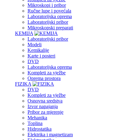
Mikroskopi i pribor
Ručne lupe i povećala
Laboratorijska oprema
Laboratorijski pribor
Mikroskopski preparati
KEMIJA
Laboratorijski pribor
Modeli
Kemikalije
Karte i posteri
DVD
Laboratorijska oprema
Kompleti za vježbe
Oprema prostora
FIZIKA
DVD
Kompleti za vježbe
Osnovna sredstva
Izvor napajanja
Pribor za mjerenje
Mehanika
Toplina
Hidrostatika
Elektrika i magnetizam