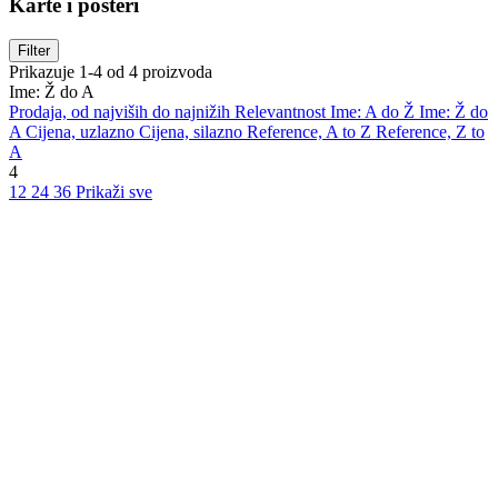
Karte i posteri
Filter
Prikazuje 1-4 od 4 proizvoda
Ime: Ž do A
Prodaja, od najviših do najnižih
Relevantnost
Ime: A do Ž
Ime: Ž do
A
Cijena, uzlazno
Cijena, silazno
Reference, A to Z
Reference, Z to
A
4
12
24
36
Prikaži sve