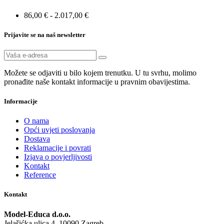
86,00 € - 2.017,00 €
Prijavite se na naš newsletter
Možete se odjaviti u bilo kojem trenutku. U tu svrhu, molimo
pronađite naše kontakt informacije u pravnim obavijestima.
Informacije
O nama
Opći uvjeti poslovanja
Dostava
Reklamacije i povrati
Izjava o povjerljivosti
Kontakt
Reference
Kontakt
Model-Educa d.o.o.
Jelašićka ulica 4, 10090 Zagreb