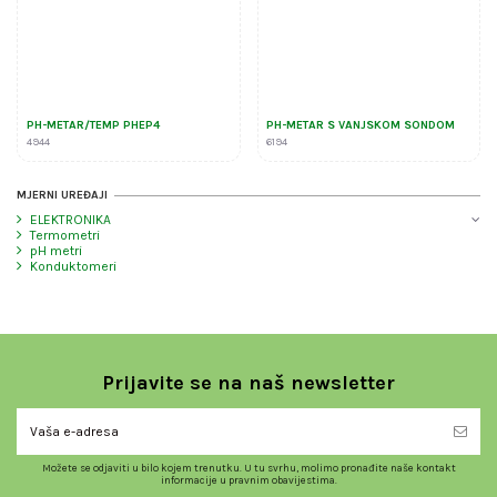
PH-METAR/TEMP PHEP4
PH-METAR S VANJSKOM SONDOM
4944
6194
MJERNI UREĐAJI
ELEKTRONIKA
Termometri
pH metri
Konduktomeri
Prijavite se na naš newsletter
Možete se odjaviti u bilo kojem trenutku. U tu svrhu, molimo pronađite naše kontakt
informacije u pravnim obavijestima.