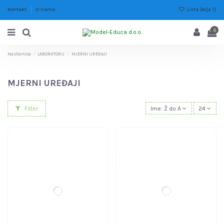
Lista želja (
)
Kontakt
O nama
0
Naslovnica
LABORATORIJ
MJERNI UREĐAJI
MJERNI UREĐAJI
Filter
Ime: Ž do A
24