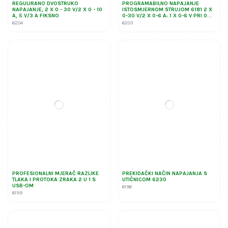
REGULIRANO DVOSTRUKO
PROGRAMABILNO NAPAJANJE
NAPAJANJE, 2 X 0 - 30 V/2 X 0 - 10
ISTOSMJERNOM STRUJOM 6181 2 X
A, 5 V/3 A FIKSNO
0-30 V/2 X 0-6 A; 1 X 0-6 V PRI 0...
6204
6203
PROFESIONALNI MJERAČ RAZLIKE
PREKIDAČKI NAČIN NAPAJANJA S
TLAKA I PROTOKA ZRAKA 2 U 1 S
UTIČNICOM 6230
USB-OM
6196
6199