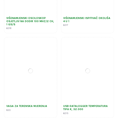
VIŠENAMJENSKI OSCILOSKOP
VIŠENAMJENSKI ISPITIVAČ OKOLIŠA
OSJETLJIV NA DODIR 100 MHZ/2 CH,
4 U 1
1 GS/S
6217
6218
VAGA ZA TERENSKA MJERENJA
USB-DATALOGGER TEMPERATURA
TIPA K, 32.000
820
6215