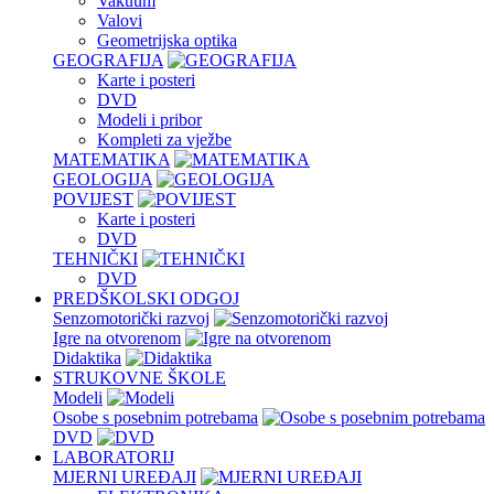
Vakuum
Valovi
Geometrijska optika
GEOGRAFIJA
Karte i posteri
DVD
Modeli i pribor
Kompleti za vježbe
MATEMATIKA
GEOLOGIJA
POVIJEST
Karte i posteri
DVD
TEHNIČKI
DVD
PREDŠKOLSKI ODGOJ
Senzomotorički razvoj
Igre na otvorenom
Didaktika
STRUKOVNE ŠKOLE
Modeli
Osobe s posebnim potrebama
DVD
LABORATORIJ
MJERNI UREĐAJI