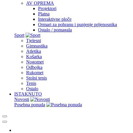
AV OPREMA
Projektori
Platna
Interaktivne ploče
Ormari za pohranu i punjenje prijenosnika
Ostalo / pomagala
Sport
Tjelesni
Gimnastika
Atletika
Košarka
Nogomet
Odbojka
Rukomet
Stolni tenis
Tenis
Ostalo
ISTAKNUTO
Novosti
Posebna ponuda