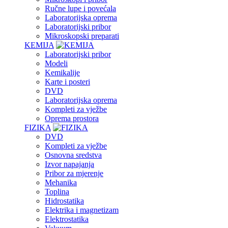
Ručne lupe i povećala
Laboratorijska oprema
Laboratorijski pribor
Mikroskopski preparati
KEMIJA
Laboratorijski pribor
Modeli
Kemikalije
Karte i posteri
DVD
Laboratorijska oprema
Kompleti za vježbe
Oprema prostora
FIZIKA
DVD
Kompleti za vježbe
Osnovna sredstva
Izvor napajanja
Pribor za mjerenje
Mehanika
Toplina
Hidrostatika
Elektrika i magnetizam
Elektrostatika