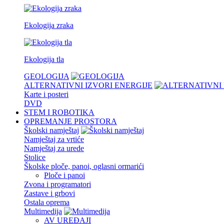
Ekologija zraka
Ekologija tla
GEOLOGIJA
ALTERNATIVNI IZVORI ENERGIJE
Karte i posteri
DVD
STEM I ROBOTIKA
OPREMANJE PROSTORA
Školski namještaj
Namještaj za vrtiće
Namještaj za urede
Stolice
Školske ploče, panoi, oglasni ormarići
Ploče i panoi
Zvona i programatori
Zastave i grbovi
Ostala oprema
Multimedija
AV UREĐAJI