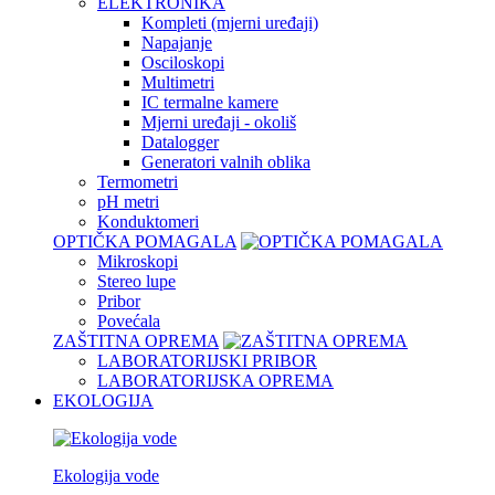
ELEKTRONIKA
Kompleti (mjerni uređaji)
Napajanje
Osciloskopi
Multimetri
IC termalne kamere
Mjerni uređaji - okoliš
Datalogger
Generatori valnih oblika
Termometri
pH metri
Konduktomeri
OPTIČKA POMAGALA
Mikroskopi
Stereo lupe
Pribor
Povećala
ZAŠTITNA OPREMA
LABORATORIJSKI PRIBOR
LABORATORIJSKA OPREMA
EKOLOGIJA
Ekologija vode