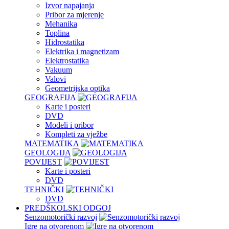
Izvor napajanja
Pribor za mjerenje
Mehanika
Toplina
Hidrostatika
Elektrika i magnetizam
Elektrostatika
Vakuum
Valovi
Geometrijska optika
GEOGRAFIJA
Karte i posteri
DVD
Modeli i pribor
Kompleti za vježbe
MATEMATIKA
GEOLOGIJA
POVIJEST
Karte i posteri
DVD
TEHNIČKI
DVD
PREDŠKOLSKI ODGOJ
Senzomotorički razvoj
Igre na otvorenom