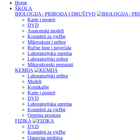
Home
ŠKOLA
BIOLOGIJA / PRIRODA I DRUŠTVO
Karte i posteri
DVD
Anatomski modeli
Kompleti za vježbe
Mikroskopi i pribor
Ručne lupe i povećala
Laboratorijska oprema
Laboratorijski pribor
Mikroskopski preparati
KEMIJA
Laboratorijski pribor
Modeli
Kemikalije
Karte i posteri
DVD
Laboratorijska oprema
Kompleti za vježbe
Oprema prostora
FIZIKA
DVD
Kompleti za vježbe
Osnovna sredstva