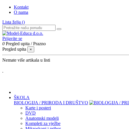
Kontakt
O nama
Lista želja (
)
Prijavite se
0
Pregled upita
/
Prazno
Pregled upita
×
Nemate više artikala u listi
.
ŠKOLA
BIOLOGIJA / PRIRODA I DRUŠTVO
Karte i posteri
DVD
Anatomski modeli
Kompleti za vježbe
Mikroskopi i pribor