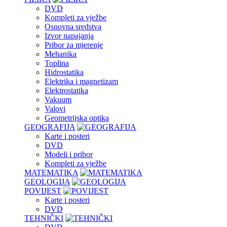
DVD
Kompleti za vježbe
Osnovna sredstva
Izvor napajanja
Pribor za mjerenje
Mehanika
Toplina
Hidrostatika
Elektrika i magnetizam
Elektrostatika
Vakuum
Valovi
Geometrijska optika
GEOGRAFIJA
Karte i posteri
DVD
Modeli i pribor
Kompleti za vježbe
MATEMATIKA
GEOLOGIJA
POVIJEST
Karte i posteri
DVD
TEHNIČKI