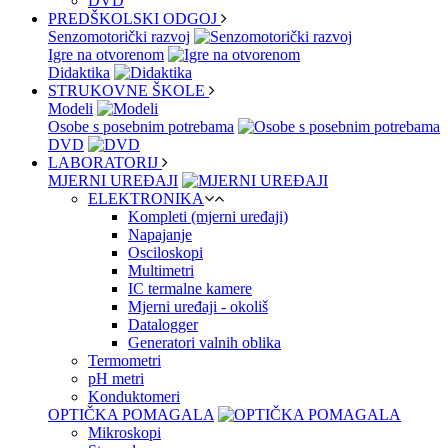
DVD
PREDŠKOLSKI ODGOJ
Senzomotorički razvoj
Igre na otvorenom
Didaktika
STRUKOVNE ŠKOLE
Modeli
Osobe s posebnim potrebama
DVD
LABORATORIJ
MJERNI UREĐAJI
ELEKTRONIKA
Kompleti (mjerni uređaji)
Napajanje
Osciloskopi
Multimetri
IC termalne kamere
Mjerni uređaji - okoliš
Datalogger
Generatori valnih oblika
Termometri
pH metri
Konduktomeri
OPTIČKA POMAGALA
Mikroskopi