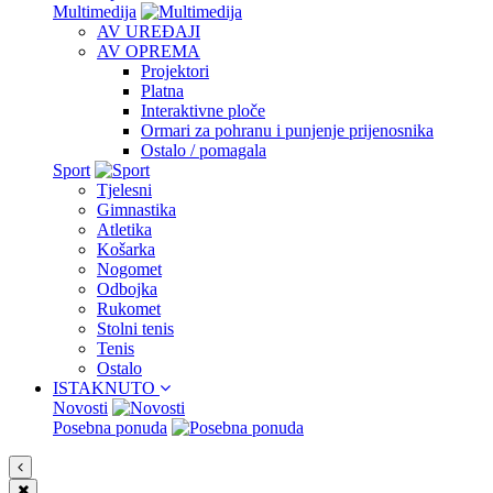
Multimedija
AV UREĐAJI
AV OPREMA
Projektori
Platna
Interaktivne ploče
Ormari za pohranu i punjenje prijenosnika
Ostalo / pomagala
Sport
Tjelesni
Gimnastika
Atletika
Košarka
Nogomet
Odbojka
Rukomet
Stolni tenis
Tenis
Ostalo
ISTAKNUTO
Novosti
Posebna ponuda