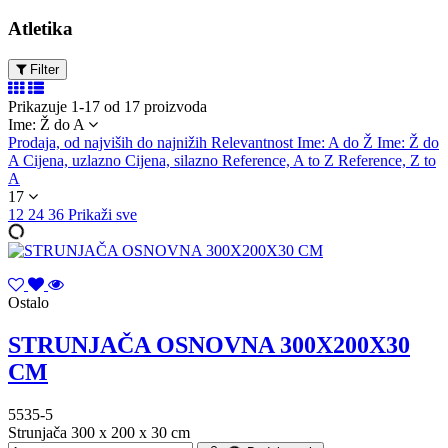
Atletika
Filter
Prikazuje 1-17 od 17 proizvoda
Ime: Ž do A
Prodaja, od najviših do najnižih
Relevantnost
Ime: A do Ž
Ime: Ž do
A
Cijena, uzlazno
Cijena, silazno
Reference, A to Z
Reference, Z to
A
17
12
24
36
Prikaži sve
Ostalo
STRUNJAČA OSNOVNA 300X200X30
CM
5535-5
Strunjača 300 x 200 x 30 cm