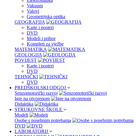
Elektrostatika
Vakuum
Valovi
Geometrijska optika
GEOGRAFIJA
Karte i posteri
DVD
Modeli i pribor
Kompleti za vježbe
MATEMATIKA
GEOLOGIJA
POVIJEST
Karte i posteri
DVD
TEHNIČKI
DVD
PREDŠKOLSKI ODGOJ
Senzomotorički razvoj
Igre na otvorenom
Didaktika
STRUKOVNE ŠKOLE
Modeli
Osobe s posebnim potrebama
DVD
LABORATORIJ