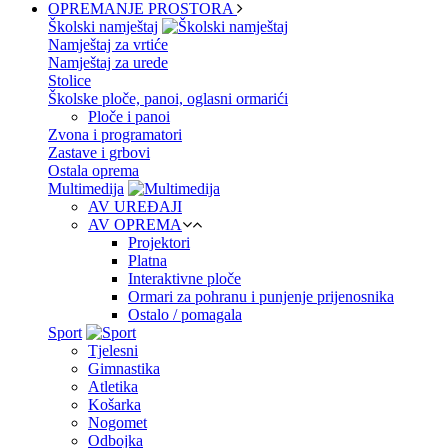
OPREMANJE PROSTORA
Školski namještaj
Namještaj za vrtiće
Namještaj za urede
Stolice
Školske ploče, panoi, oglasni ormarići
Ploče i panoi
Zvona i programatori
Zastave i grbovi
Ostala oprema
Multimedija
AV UREĐAJI
AV OPREMA
Projektori
Platna
Interaktivne ploče
Ormari za pohranu i punjenje prijenosnika
Ostalo / pomagala
Sport
Tjelesni
Gimnastika
Atletika
Košarka
Nogomet
Odbojka