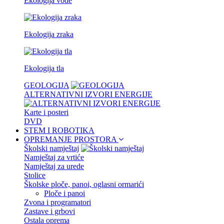
Ekologija vode
Ekologija zraka
Ekologija tla
GEOLOGIJA
ALTERNATIVNI IZVORI ENERGIJE
Karte i posteri
DVD
STEM I ROBOTIKA
OPREMANJE PROSTORA
Školski namještaj
Namještaj za vrtiće
Namještaj za urede
Stolice
Školske ploče, panoi, oglasni ormarići
Ploče i panoi
Zvona i programatori
Zastave i grbovi
Ostala oprema