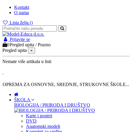
Kontakt
O nama
Lista želja (
)
Prijavite se
0
Pregled upita
/
Prazno
Pregled upita
×
Nemate više artikala u listi
.
OPREMA ZA OSNOVNE, SREDNJE, STRUKOVNE ŠKOLE...
ŠKOLA
BIOLOGIJA / PRIRODA I DRUŠTVO
Karte i posteri
DVD
Anatomski modeli
Kompleti za vježbe