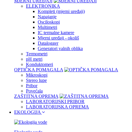
MJERNI UREĐAJI
ELEKTRONIKA
Kompleti (mjerni uređaji)
Napajanje
Osciloskopi
Multimetri
IC termalne kamere
Mjerni uređaji - okoliš
Datalogger
Generatori valnih oblika
Termometri
pH metri
Konduktomeri
OPTIČKA POMAGALA
Mikroskopi
Stereo lupe
Pribor
Povećala
ZAŠTITNA OPREMA
LABORATORIJSKI PRIBOR
LABORATORIJSKA OPREMA
EKOLOGIJA