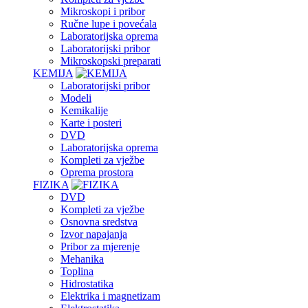
Mikroskopi i pribor
Ručne lupe i povećala
Laboratorijska oprema
Laboratorijski pribor
Mikroskopski preparati
KEMIJA
Laboratorijski pribor
Modeli
Kemikalije
Karte i posteri
DVD
Laboratorijska oprema
Kompleti za vježbe
Oprema prostora
FIZIKA
DVD
Kompleti za vježbe
Osnovna sredstva
Izvor napajanja
Pribor za mjerenje
Mehanika
Toplina
Hidrostatika
Elektrika i magnetizam