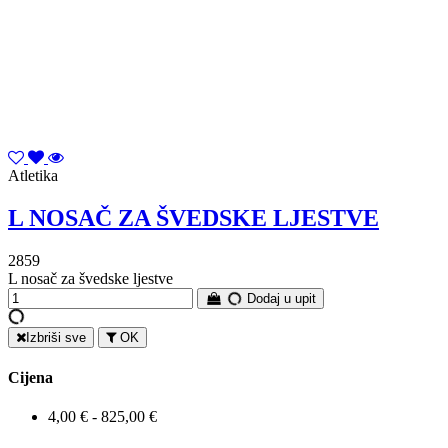
Atletika
L NOSAČ ZA ŠVEDSKE LJESTVE
2859
L nosač za švedske ljestve
Dodaj u upit
Izbriši sve
OK
Cijena
4,00 € - 825,00 €