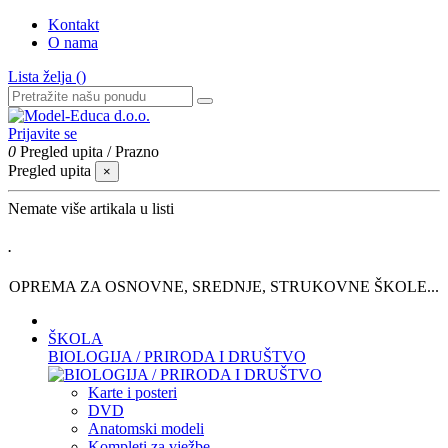
Kontakt
O nama
Lista želja (
)
Prijavite se
0
Pregled upita
/
Prazno
Pregled upita
×
Nemate više artikala u listi
.
OPREMA ZA OSNOVNE, SREDNJE, STRUKOVNE ŠKOLE...
ŠKOLA
BIOLOGIJA / PRIRODA I DRUŠTVO
Karte i posteri
DVD
Anatomski modeli
Kompleti za vježbe