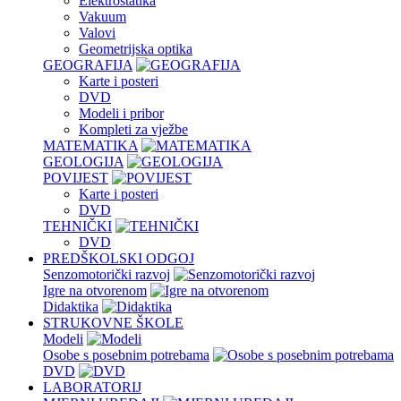
Elektrostatika
Vakuum
Valovi
Geometrijska optika
GEOGRAFIJA
Karte i posteri
DVD
Modeli i pribor
Kompleti za vježbe
MATEMATIKA
GEOLOGIJA
POVIJEST
Karte i posteri
DVD
TEHNIČKI
DVD
PREDŠKOLSKI ODGOJ
Senzomotorički razvoj
Igre na otvorenom
Didaktika
STRUKOVNE ŠKOLE
Modeli
Osobe s posebnim potrebama
DVD
LABORATORIJ