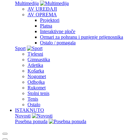
Multimedija
AV UREĐAJI
AV OPREMA
Projektori
Platna
Interaktivne ploče
Ormari za pohranu i punjenje prijenosnika
Ostalo / pomagala
Sport
Tjelesni
Gimnastika
Atletika
Košarka
Nogomet
Odbojka
Rukomet
Stolni tenis
Tenis
Ostalo
ISTAKNUTO
Novosti
Posebna ponuda