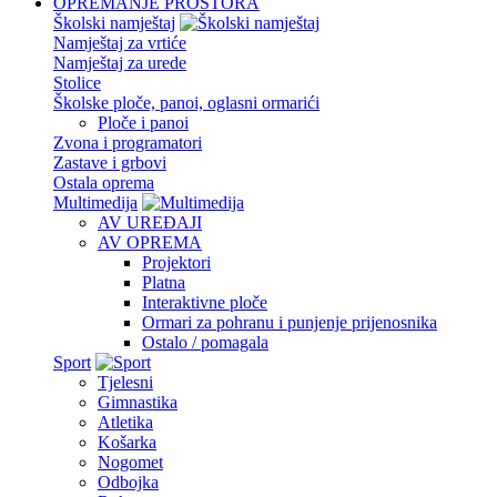
OPREMANJE PROSTORA
Školski namještaj
Namještaj za vrtiće
Namještaj za urede
Stolice
Školske ploče, panoi, oglasni ormarići
Ploče i panoi
Zvona i programatori
Zastave i grbovi
Ostala oprema
Multimedija
AV UREĐAJI
AV OPREMA
Projektori
Platna
Interaktivne ploče
Ormari za pohranu i punjenje prijenosnika
Ostalo / pomagala
Sport
Tjelesni
Gimnastika
Atletika
Košarka
Nogomet
Odbojka