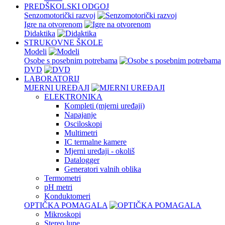
PREDŠKOLSKI ODGOJ
Senzomotorički razvoj
Igre na otvorenom
Didaktika
STRUKOVNE ŠKOLE
Modeli
Osobe s posebnim potrebama
DVD
LABORATORIJ
MJERNI UREĐAJI
ELEKTRONIKA
Kompleti (mjerni uređaji)
Napajanje
Osciloskopi
Multimetri
IC termalne kamere
Mjerni uređaji - okoliš
Datalogger
Generatori valnih oblika
Termometri
pH metri
Konduktomeri
OPTIČKA POMAGALA
Mikroskopi
Stereo lupe