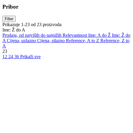
Pribor
Filter
Prikazuje 1-23 od 23 proizvoda
Ime: Ž do A
Prodaja, od najviših do najnižih
Relevantnost
Ime: A do Ž
Ime: Ž do
A
Cijena, uzlazno
Cijena, silazno
Reference, A to Z
Reference, Z to
A
23
12
24
36
Prikaži sve