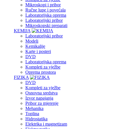
Mikroskopi i pribor
Ručne lupe i povećala
Laboratorijska oprema
Laboratorijski pribor
Mikroskopski preparati
KEMIJA
Laboratorijski pribor
Modeli
Kemikalije
Karte i posteri
DVD
Laboratorijska oprema
Kompleti za vježbe
Oprema prostora
FIZIKA
DVD
Kompleti za vježbe
Osnovna sredstva
Izvor napajanja
Pribor za mjerenje
Mehanika
Toplina
Hidrostatika
Elektrika i magnetizam