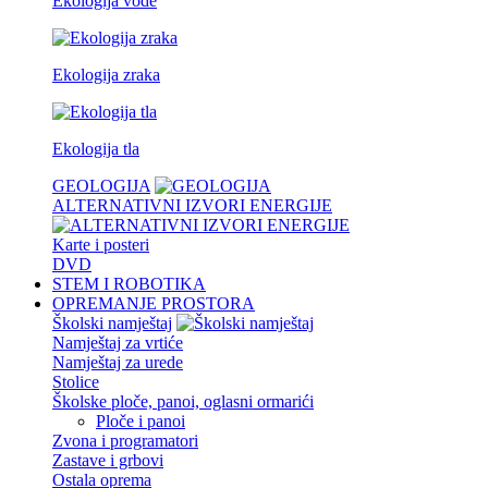
Ekologija vode
Ekologija zraka
Ekologija tla
GEOLOGIJA
ALTERNATIVNI IZVORI ENERGIJE
Karte i posteri
DVD
STEM I ROBOTIKA
OPREMANJE PROSTORA
Školski namještaj
Namještaj za vrtiće
Namještaj za urede
Stolice
Školske ploče, panoi, oglasni ormarići
Ploče i panoi
Zvona i programatori
Zastave i grbovi
Ostala oprema