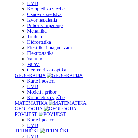
DVD
Kompleti za vježbe
Osnovna sredstva
Izvor napajanja
Pribor za mjerenje
Mehanika
Toplina
Hidrostatika
Elektrika i magnetizam
Elektrostatika
Vakuum
Valovi
Geometrijska optika
GEOGRAFIJA
Karte i posteri
DVD
Modeli i pribor
Kompleti za vježbe
MATEMATIKA
GEOLOGIJA
POVIJEST
Karte i posteri
DVD
TEHNIČKI
DVD