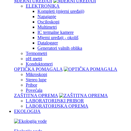
MJERNI UREĐAJI
ELEKTRONIKA
Kompleti (mjerni uređaji)
Napajanje
Osciloskopi
Multimetri
IC termalne kamere
Mjerni uređaji - okoliš
Datalogger
Generatori valnih oblika
Termometri
pH metri
Konduktomeri
OPTIČKA POMAGALA
Mikroskopi
Stereo lupe
Pribor
Povećala
ZAŠTITNA OPREMA
LABORATORIJSKI PRIBOR
LABORATORIJSKA OPREMA
EKOLOGIJA