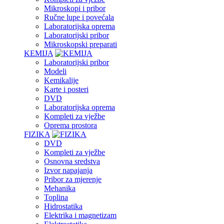
Mikroskopi i pribor
Ručne lupe i povećala
Laboratorijska oprema
Laboratorijski pribor
Mikroskopski preparati
KEMIJA
Laboratorijski pribor
Modeli
Kemikalije
Karte i posteri
DVD
Laboratorijska oprema
Kompleti za vježbe
Oprema prostora
FIZIKA
DVD
Kompleti za vježbe
Osnovna sredstva
Izvor napajanja
Pribor za mjerenje
Mehanika
Toplina
Hidrostatika
Elektrika i magnetizam