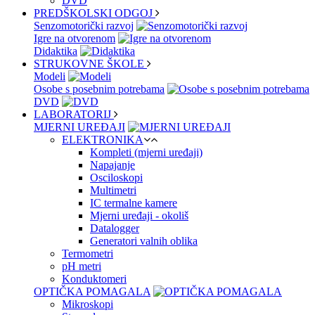
DVD
PREDŠKOLSKI ODGOJ
Senzomotorički razvoj
Igre na otvorenom
Didaktika
STRUKOVNE ŠKOLE
Modeli
Osobe s posebnim potrebama
DVD
LABORATORIJ
MJERNI UREĐAJI
ELEKTRONIKA
Kompleti (mjerni uređaji)
Napajanje
Osciloskopi
Multimetri
IC termalne kamere
Mjerni uređaji - okoliš
Datalogger
Generatori valnih oblika
Termometri
pH metri
Konduktomeri
OPTIČKA POMAGALA
Mikroskopi