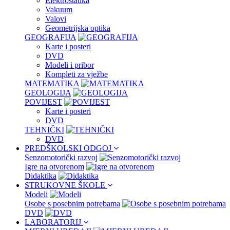
Elektrostatika
Vakuum
Valovi
Geometrijska optika
GEOGRAFIJA
Karte i posteri
DVD
Modeli i pribor
Kompleti za vježbe
MATEMATIKA
GEOLOGIJA
POVIJEST
Karte i posteri
DVD
TEHNIČKI
DVD
PREDŠKOLSKI ODGOJ
Senzomotorički razvoj
Igre na otvorenom
Didaktika
STRUKOVNE ŠKOLE
Modeli
Osobe s posebnim potrebama
DVD
LABORATORIJ