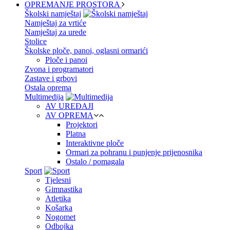
OPREMANJE PROSTORA
Školski namještaj
Namještaj za vrtiće
Namještaj za urede
Stolice
Školske ploče, panoi, oglasni ormarići
Ploče i panoi
Zvona i programatori
Zastave i grbovi
Ostala oprema
Multimedija
AV UREĐAJI
AV OPREMA
Projektori
Platna
Interaktivne ploče
Ormari za pohranu i punjenje prijenosnika
Ostalo / pomagala
Sport
Tjelesni
Gimnastika
Atletika
Košarka
Nogomet
Odbojka