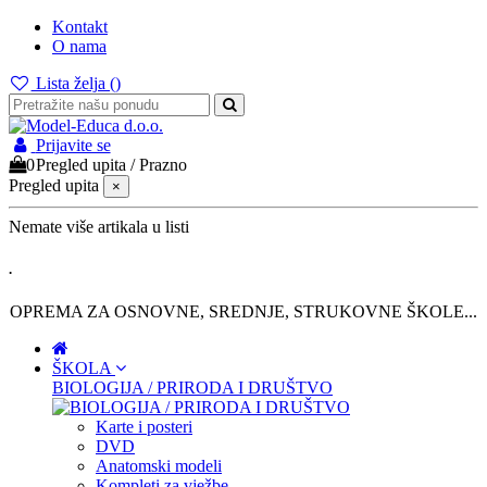
Kontakt
O nama
Lista želja (
)
Prijavite se
0
Pregled upita
/
Prazno
Pregled upita
×
Nemate više artikala u listi
.
OPREMA ZA OSNOVNE, SREDNJE, STRUKOVNE ŠKOLE...
ŠKOLA
BIOLOGIJA / PRIRODA I DRUŠTVO
Karte i posteri
DVD
Anatomski modeli
Kompleti za vježbe