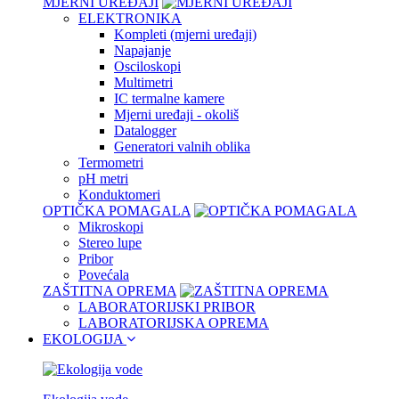
MJERNI UREĐAJI
ELEKTRONIKA
Kompleti (mjerni uređaji)
Napajanje
Osciloskopi
Multimetri
IC termalne kamere
Mjerni uređaji - okoliš
Datalogger
Generatori valnih oblika
Termometri
pH metri
Konduktomeri
OPTIČKA POMAGALA
Mikroskopi
Stereo lupe
Pribor
Povećala
ZAŠTITNA OPREMA
LABORATORIJSKI PRIBOR
LABORATORIJSKA OPREMA
EKOLOGIJA