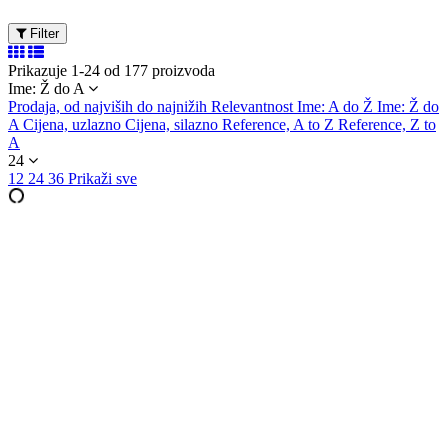
Filter
Prikazuje 1-24 od 177 proizvoda
Ime: Ž do A
Prodaja, od najviših do najnižih
Relevantnost
Ime: A do Ž
Ime: Ž do
A
Cijena, uzlazno
Cijena, silazno
Reference, A to Z
Reference, Z to
A
24
12
24
36
Prikaži sve