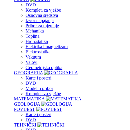
DVD
Kompleti za vježbe
Osnovna sredstva
Izvor napajanja
Pribor za mjerenje
Mehanika
Toplina
Hidrostatika
Elektrika i magnetizam
Elektrostatika
Vakuum
Valovi
Geometrijska optika
GEOGRAFIJA
Karte i posteri
DVD
Modeli i pribor
Kompleti za vježbe
MATEMATIKA
GEOLOGIJA
POVIJEST
Karte i posteri
DVD
TEHNIČKI