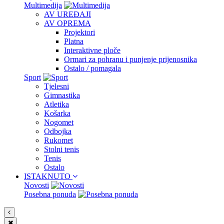
Multimedija
AV UREĐAJI
AV OPREMA
Projektori
Platna
Interaktivne ploče
Ormari za pohranu i punjenje prijenosnika
Ostalo / pomagala
Sport
Tjelesni
Gimnastika
Atletika
Košarka
Nogomet
Odbojka
Rukomet
Stolni tenis
Tenis
Ostalo
ISTAKNUTO
Novosti
Posebna ponuda