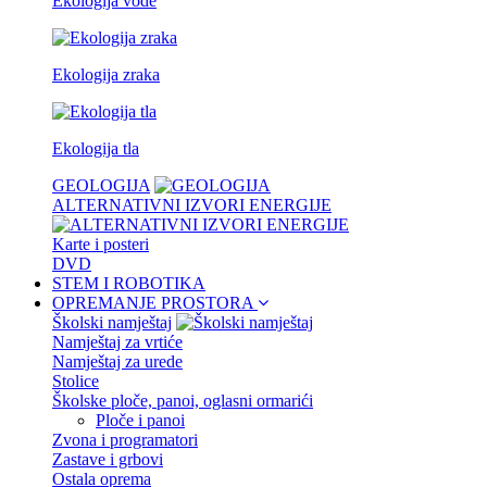
Ekologija vode
Ekologija zraka
Ekologija tla
GEOLOGIJA
ALTERNATIVNI IZVORI ENERGIJE
Karte i posteri
DVD
STEM I ROBOTIKA
OPREMANJE PROSTORA
Školski namještaj
Namještaj za vrtiće
Namještaj za urede
Stolice
Školske ploče, panoi, oglasni ormarići
Ploče i panoi
Zvona i programatori
Zastave i grbovi
Ostala oprema