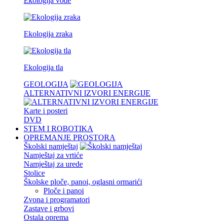
Ekologija vode
Ekologija zraka
Ekologija tla
GEOLOGIJA
ALTERNATIVNI IZVORI ENERGIJE
Karte i posteri
DVD
STEM I ROBOTIKA
OPREMANJE PROSTORA
Školski namještaj
Namještaj za vrtiće
Namještaj za urede
Stolice
Školske ploče, panoi, oglasni ormarići
Ploče i panoi
Zvona i programatori
Zastave i grbovi
Ostala oprema