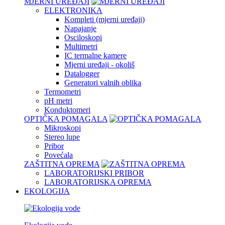
MJERNI UREĐAJI
ELEKTRONIKA
Kompleti (mjerni uređaji)
Napajanje
Osciloskopi
Multimetri
IC termalne kamere
Mjerni uređaji - okoliš
Datalogger
Generatori valnih oblika
Termometri
pH metri
Konduktomeri
OPTIČKA POMAGALA
Mikroskopi
Stereo lupe
Pribor
Povećala
ZAŠTITNA OPREMA
LABORATORIJSKI PRIBOR
LABORATORIJSKA OPREMA
EKOLOGIJA