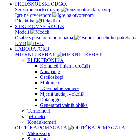
PREDŠKOLSKI ODGOJ
Senzomotorički razvoj
Igre na otvorenom
Didaktika
STRUKOVNE ŠKOLE
Modeli
Osobe s posebnim potrebama
DVD
LABORATORIJ
MJERNI UREĐAJI
ELEKTRONIKA
Kompleti (mjerni uređaji)
Napajanje
Osciloskopi
Multimetri
IC termalne kamere
Mjerni uređaji - okoliš
Datalogger
Generatori valnih oblika
Termometri
pH metri
Konduktomeri
OPTIČKA POMAGALA
Mikroskopi
Stereo lupe