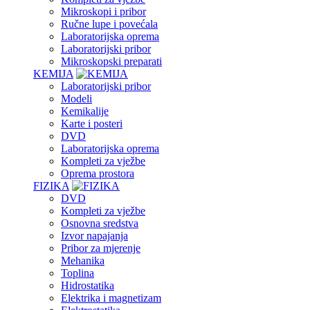
Mikroskopi i pribor
Ručne lupe i povećala
Laboratorijska oprema
Laboratorijski pribor
Mikroskopski preparati
KEMIJA
Laboratorijski pribor
Modeli
Kemikalije
Karte i posteri
DVD
Laboratorijska oprema
Kompleti za vježbe
Oprema prostora
FIZIKA
DVD
Kompleti za vježbe
Osnovna sredstva
Izvor napajanja
Pribor za mjerenje
Mehanika
Toplina
Hidrostatika
Elektrika i magnetizam