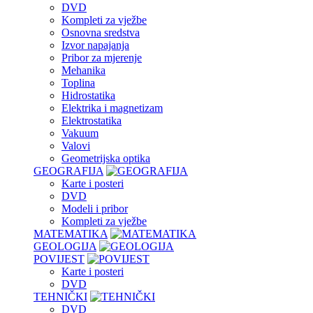
DVD
Kompleti za vježbe
Osnovna sredstva
Izvor napajanja
Pribor za mjerenje
Mehanika
Toplina
Hidrostatika
Elektrika i magnetizam
Elektrostatika
Vakuum
Valovi
Geometrijska optika
GEOGRAFIJA
Karte i posteri
DVD
Modeli i pribor
Kompleti za vježbe
MATEMATIKA
GEOLOGIJA
POVIJEST
Karte i posteri
DVD
TEHNIČKI
DVD