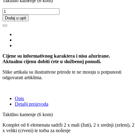
Taktilno kamenje (6 kom)
Dodaj u upit
Cijene su informativnog karaktera i nisu ažurirane.
Aktualnu cijenu dobiti ćete u službenoj ponudi.
Slike artikala su ilustrativne prirode te ne moraju u potpunosti
odgovarati artiklima.
Opis
Detalji proizvoda
Taktilno kamenje (6 kom)
Komplet od 6 elemenata sadrži 2 x mali (žuti), 2 x srednji (zeleni), 2
x veliki (crveni) te torba za nošenje