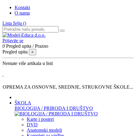
Kontakt
O nama
Lista želja (
)
Prijavite se
0
Pregled upita
/
Prazno
Pregled upita
×
Nemate više artikala u listi
.
OPREMA ZA OSNOVNE, SREDNJE, STRUKOVNE ŠKOLE...
ŠKOLA
BIOLOGIJA / PRIRODA I DRUŠTVO
Karte i posteri
DVD
Anatomski modeli
Kompleti za vježbe