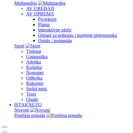
Multimedija
AV UREĐAJI
AV OPREMA
Projektori
Platna
Interaktivne ploče
Ormari za pohranu i punjenje prijenosnika
Ostalo / pomagala
Sport
Tjelesni
Gimnastika
Atletika
Košarka
Nogomet
Odbojka
Rukomet
Stolni tenis
Tenis
Ostalo
ISTAKNUTO
Novosti
Posebna ponuda