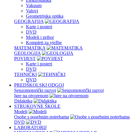
Elektrostatika
Vakuum
Valovi
Geometrijska optika
GEOGRAFIJA
Karte i posteri
DVD
Modeli i pribor
Kompleti za vježbe
MATEMATIKA
GEOLOGIJA
POVIJEST
Karte i posteri
DVD
TEHNIČKI
DVD
PREDŠKOLSKI ODGOJ
Senzomotorički razvoj
Igre na otvorenom
Didaktika
STRUKOVNE ŠKOLE
Modeli
Osobe s posebnim potrebama
DVD
LABORATORIJ