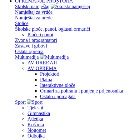
OPREMANJE PROSTORA
Školski namještaj
Namještaj za vrtiće
Namještaj za urede
Stolice
Školske ploče, panoi, oglasni ormarići
Ploče i panoi
Zvona i programatori
Zastave i grbovi
Ostala oprema
Multimedija
AV UREĐAJI
AV OPREMA
Projektori
Platna
Interaktivne ploče
Ormari za pohranu i punjenje prijenosnika
Ostalo / pomagala
Sport
Tjelesni
Gimnastika
Atletika
Košarka
Nogomet
Odbojka