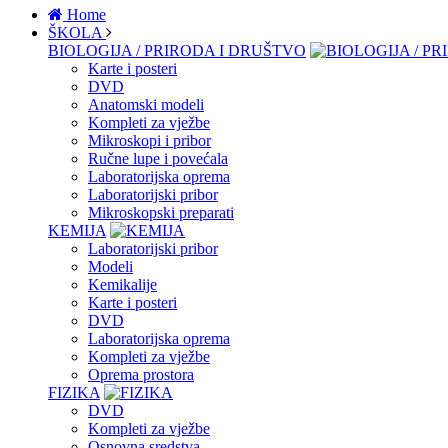
Home
ŠKOLA
BIOLOGIJA / PRIRODA I DRUŠTVO
Karte i posteri
DVD
Anatomski modeli
Kompleti za vježbe
Mikroskopi i pribor
Ručne lupe i povećala
Laboratorijska oprema
Laboratorijski pribor
Mikroskopski preparati
KEMIJA
Laboratorijski pribor
Modeli
Kemikalije
Karte i posteri
DVD
Laboratorijska oprema
Kompleti za vježbe
Oprema prostora
FIZIKA
DVD
Kompleti za vježbe
Osnovna sredstva