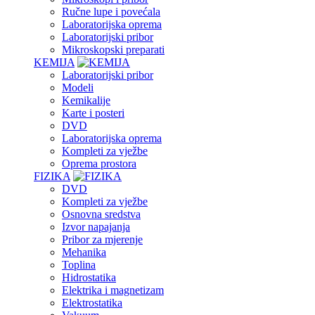
Ručne lupe i povećala
Laboratorijska oprema
Laboratorijski pribor
Mikroskopski preparati
KEMIJA
Laboratorijski pribor
Modeli
Kemikalije
Karte i posteri
DVD
Laboratorijska oprema
Kompleti za vježbe
Oprema prostora
FIZIKA
DVD
Kompleti za vježbe
Osnovna sredstva
Izvor napajanja
Pribor za mjerenje
Mehanika
Toplina
Hidrostatika
Elektrika i magnetizam
Elektrostatika