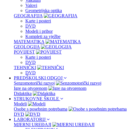
Vakuum
Valovi
Geometrijska optika
GEOGRAFIJA
Karte i posteri
DVD
Modeli i pribor
Kompleti za vježbe
MATEMATIKA
GEOLOGIJA
POVIJEST
Karte i posteri
DVD
TEHNIČKI
DVD
PREDŠKOLSKI ODGOJ
Senzomotorički razvoj
Igre na otvorenom
Didaktika
STRUKOVNE ŠKOLE
Modeli
Osobe s posebnim potrebama
DVD
LABORATORIJ
MJERNI UREĐAJI