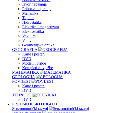
Izvor napajanja
Pribor za mjerenje
Mehanika
Toplina
Hidrostatika
Elektrika i magnetizam
Elektrostatika
Vakuum
Valovi
Geometrijska optika
GEOGRAFIJA
Karte i posteri
DVD
Modeli i pribor
Kompleti za vježbe
MATEMATIKA
GEOLOGIJA
POVIJEST
Karte i posteri
DVD
TEHNIČKI
DVD
PREDŠKOLSKI ODGOJ
Senzomotorički razvoj