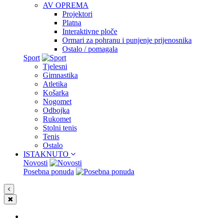
AV OPREMA
Projektori
Platna
Interaktivne ploče
Ormari za pohranu i punjenje prijenosnika
Ostalo / pomagala
Sport
Tjelesni
Gimnastika
Atletika
Košarka
Nogomet
Odbojka
Rukomet
Stolni tenis
Tenis
Ostalo
ISTAKNUTO
Novosti
Posebna ponuda