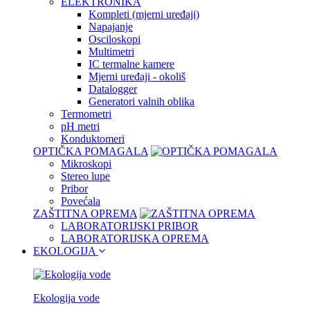
ELEKTRONIKA
Kompleti (mjerni uređaji)
Napajanje
Osciloskopi
Multimetri
IC termalne kamere
Mjerni uređaji - okoliš
Datalogger
Generatori valnih oblika
Termometri
pH metri
Konduktomeri
OPTIČKA POMAGALA
Mikroskopi
Stereo lupe
Pribor
Povećala
ZAŠTITNA OPREMA
LABORATORIJSKI PRIBOR
LABORATORIJSKA OPREMA
EKOLOGIJA
Ekologija vode