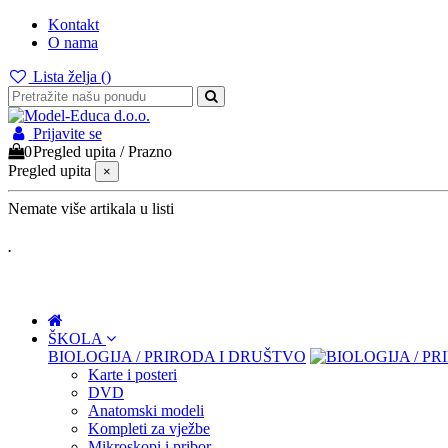
Kontakt
O nama
Lista želja (
)
Prijavite se
0
Pregled upita
/
Prazno
Pregled upita
×
Nemate više artikala u listi
.
ŠKOLA
BIOLOGIJA / PRIRODA I DRUŠTVO
Karte i posteri
DVD
Anatomski modeli
Kompleti za vježbe
Mikroskopi i pribor