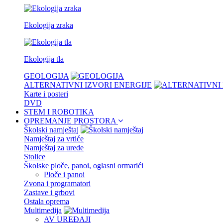
Ekologija zraka
Ekologija tla
GEOLOGIJA
ALTERNATIVNI IZVORI ENERGIJE
Karte i posteri
DVD
STEM I ROBOTIKA
OPREMANJE PROSTORA
Školski namještaj
Namještaj za vrtiće
Namještaj za urede
Stolice
Školske ploče, panoi, oglasni ormarići
Ploče i panoi
Zvona i programatori
Zastave i grbovi
Ostala oprema
Multimedija
AV UREĐAJI