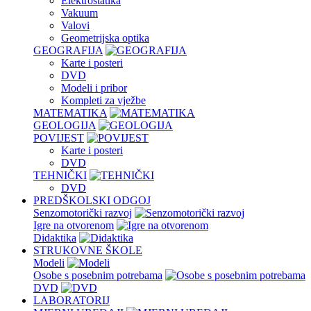
Elektrostatika
Vakuum
Valovi
Geometrijska optika
GEOGRAFIJA
Karte i posteri
DVD
Modeli i pribor
Kompleti za vježbe
MATEMATIKA
GEOLOGIJA
POVIJEST
Karte i posteri
DVD
TEHNIČKI
DVD
PREDŠKOLSKI ODGOJ
Senzomotorički razvoj
Igre na otvorenom
Didaktika
STRUKOVNE ŠKOLE
Modeli
Osobe s posebnim potrebama
DVD
LABORATORIJ