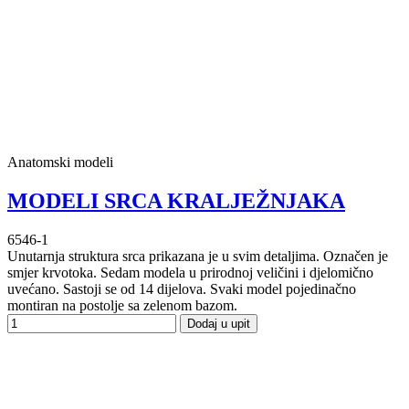
Anatomski modeli
MODELI SRCA KRALJEŽNJAKA
6546-1
Unutarnja struktura srca prikazana je u svim detaljima. Označen je
smjer krvotoka. Sedam modela u prirodnoj veličini i djelomično
uvećano. Sastoji se od 14 dijelova. Svaki model pojedinačno
montiran na postolje sa zelenom bazom.
Dodaj u upit