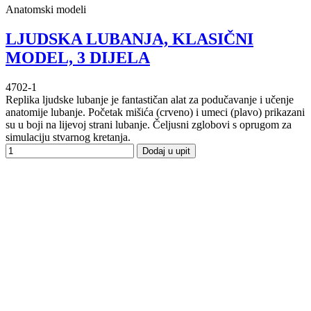
Anatomski modeli
LJUDSKA LUBANJA, KLASIČNI
MODEL, 3 DIJELA
4702-1
Replika ljudske lubanje je fantastičan alat za podučavanje i učenje
anatomije lubanje. Početak mišića (crveno) i umeci (plavo) prikazani
su u boji na lijevoj strani lubanje. Čeljusni zglobovi s oprugom za
simulaciju stvarnog kretanja.
Dodaj u upit