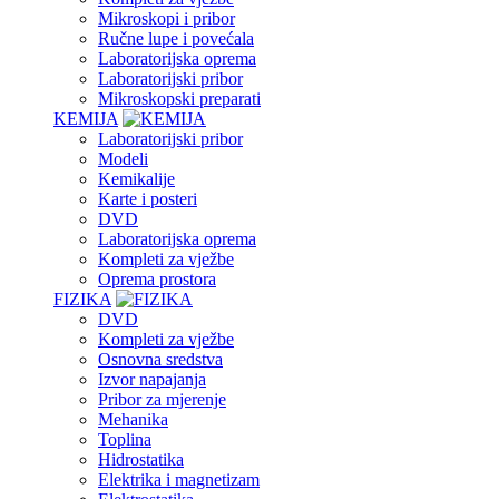
Mikroskopi i pribor
Ručne lupe i povećala
Laboratorijska oprema
Laboratorijski pribor
Mikroskopski preparati
KEMIJA
Laboratorijski pribor
Modeli
Kemikalije
Karte i posteri
DVD
Laboratorijska oprema
Kompleti za vježbe
Oprema prostora
FIZIKA
DVD
Kompleti za vježbe
Osnovna sredstva
Izvor napajanja
Pribor za mjerenje
Mehanika
Toplina
Hidrostatika
Elektrika i magnetizam