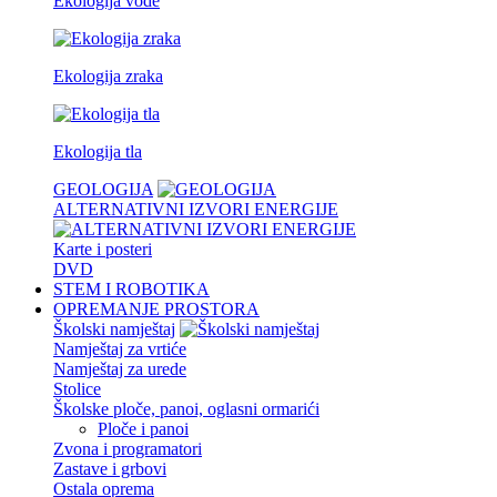
Ekologija vode
Ekologija zraka
Ekologija tla
GEOLOGIJA
ALTERNATIVNI IZVORI ENERGIJE
Karte i posteri
DVD
STEM I ROBOTIKA
OPREMANJE PROSTORA
Školski namještaj
Namještaj za vrtiće
Namještaj za urede
Stolice
Školske ploče, panoi, oglasni ormarići
Ploče i panoi
Zvona i programatori
Zastave i grbovi
Ostala oprema