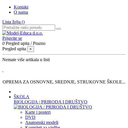
Kontakt
O nama
Lista želja (
)
Prijavite se
0
Pregled upita
/
Prazno
Pregled upita
×
Nemate više artikala u listi
.
OPREMA ZA OSNOVNE, SREDNJE, STRUKOVNE ŠKOLE...
ŠKOLA
BIOLOGIJA / PRIRODA I DRUŠTVO
Karte i posteri
DVD
Anatomski modeli
Kompleti za vježbe