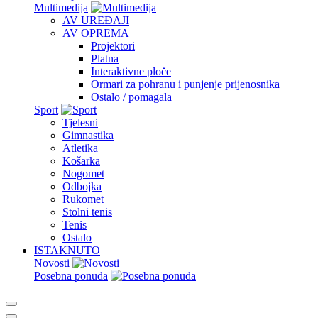
Multimedija
AV UREĐAJI
AV OPREMA
Projektori
Platna
Interaktivne ploče
Ormari za pohranu i punjenje prijenosnika
Ostalo / pomagala
Sport
Tjelesni
Gimnastika
Atletika
Košarka
Nogomet
Odbojka
Rukomet
Stolni tenis
Tenis
Ostalo
ISTAKNUTO
Novosti
Posebna ponuda