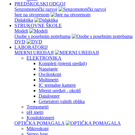
PREDŠKOLSKI ODGOJ
Senzomotorički razvoj
Igre na otvorenom
Didaktika
STRUKOVNE ŠKOLE
Modeli
Osobe s posebnim potrebama
DVD
LABORATORIJ
MJERNI UREĐAJI
ELEKTRONIKA
Kompleti (mjerni uređaji)
Napajanje
Osciloskopi
Multimetri
IC termalne kamere
Mjerni uređaji - okoliš
Datalogger
Generatori valnih oblika
Termometri
pH metri
Konduktomeri
OPTIČKA POMAGALA
Mikroskopi
Stereo lupe