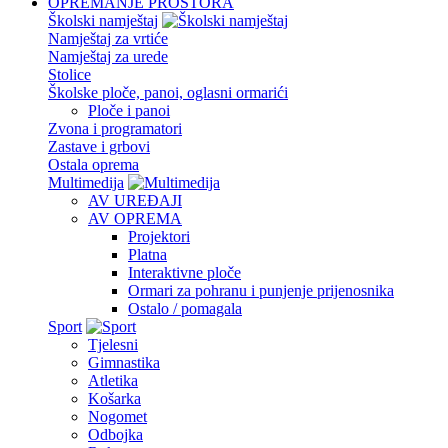
OPREMANJE PROSTORA
Školski namještaj
Namještaj za vrtiće
Namještaj za urede
Stolice
Školske ploče, panoi, oglasni ormarići
Ploče i panoi
Zvona i programatori
Zastave i grbovi
Ostala oprema
Multimedija
AV UREĐAJI
AV OPREMA
Projektori
Platna
Interaktivne ploče
Ormari za pohranu i punjenje prijenosnika
Ostalo / pomagala
Sport
Tjelesni
Gimnastika
Atletika
Košarka
Nogomet
Odbojka