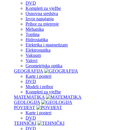
DVD
Kompleti za vježbe
Osnovna sredstva
Izvor napajanja
Pribor za mjerenje
Mehanika
Toplina
Hidrostatika
Elektrika i magnetizam
Elektrostatika
Vakuum
Valovi
Geometrijska optika
GEOGRAFIJA
Karte i posteri
DVD
Modeli i pribor
Kompleti za vježbe
MATEMATIKA
GEOLOGIJA
POVIJEST
Karte i posteri
DVD
TEHNIČKI
DVD