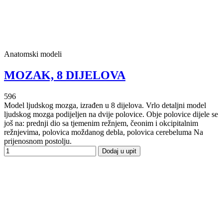
Anatomski modeli
MOZAK, 8 DIJELOVA
596
Model ljudskog mozga, izrađen u 8 dijelova. Vrlo detaljni model
ljudskog mozga podijeljen na dvije polovice. Obje polovice dijele se
još na: prednji dio sa tjemenim režnjem, čeonim i okcipitalnim
režnjevima, polovica moždanog debla, polovica cerebeluma Na
prijenosnom postolju.
Dodaj u upit