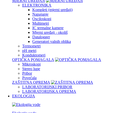
MJERNI UREĐAJI
ELEKTRONIKA
Kompleti (mjerni uređaji)
Napajanje
Osciloskopi
Multimetri
IC termalne kamere
Mjerni uređaji - okoliš
Datalogger
Generatori valnih oblika
Termometri
pH metri
Konduktomeri
OPTIČKA POMAGALA
Mikroskopi
Stereo lupe
Pribor
Povećala
ZAŠTITNA OPREMA
LABORATORIJSKI PRIBOR
LABORATORIJSKA OPREMA
EKOLOGIJA