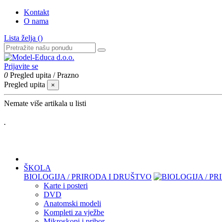
Kontakt
O nama
Lista želja (
)
Prijavite se
0
Pregled upita
/
Prazno
Pregled upita
×
Nemate više artikala u listi
.
ŠKOLA
BIOLOGIJA / PRIRODA I DRUŠTVO
Karte i posteri
DVD
Anatomski modeli
Kompleti za vježbe
Mikroskopi i pribor