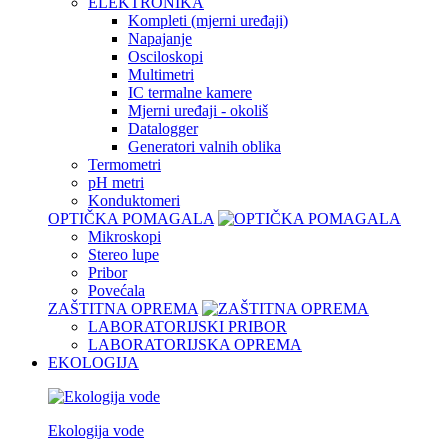
ELEKTRONIKA
Kompleti (mjerni uređaji)
Napajanje
Osciloskopi
Multimetri
IC termalne kamere
Mjerni uređaji - okoliš
Datalogger
Generatori valnih oblika
Termometri
pH metri
Konduktomeri
OPTIČKA POMAGALA
Mikroskopi
Stereo lupe
Pribor
Povećala
ZAŠTITNA OPREMA
LABORATORIJSKI PRIBOR
LABORATORIJSKA OPREMA
EKOLOGIJA
Ekologija vode