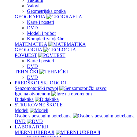
Vakuum
Valovi
Geometrijska optika
GEOGRAFIJA
Karte i posteri
DVD
Modeli i pribor
Kompleti za vježbe
MATEMATIKA
GEOLOGIJA
POVIJEST
Karte i posteri
DVD
TEHNIČKI
DVD
PREDŠKOLSKI ODGOJ
Senzomotorički razvoj
Igre na otvorenom
Didaktika
STRUKOVNE ŠKOLE
Modeli
Osobe s posebnim potrebama
DVD
LABORATORIJ
MJERNI UREĐAJI