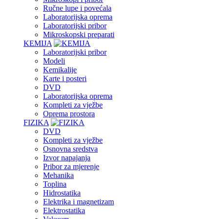
Ručne lupe i povećala
Laboratorijska oprema
Laboratorijski pribor
Mikroskopski preparati
KEMIJA
Laboratorijski pribor
Modeli
Kemikalije
Karte i posteri
DVD
Laboratorijska oprema
Kompleti za vježbe
Oprema prostora
FIZIKA
DVD
Kompleti za vježbe
Osnovna sredstva
Izvor napajanja
Pribor za mjerenje
Mehanika
Toplina
Hidrostatika
Elektrika i magnetizam
Elektrostatika