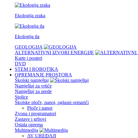
Ekologija zraka
Ekologija tla
GEOLOGIJA
ALTERNATIVNI IZVORI ENERGIJE
Karte i posteri
DVD
STEM I ROBOTIKA
OPREMANJE PROSTORA
Školski namještaj
Namještaj za vrtiće
Namještaj za urede
Stolice
Školske ploče, panoi, oglasni ormarići
Ploče i panoi
Zvona i programatori
Zastave i grbovi
Ostala oprema
Multimedija
AV UREĐAJI