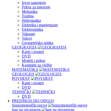
Izvor napajanja
Pribor za mjerenje
Mehanika
Toplina
Hidrostatika
Elektrika i magnetizam
Elektrostatika
Vakuum
Valovi
Geometrijska optika
GEOGRAFIJA
Karte i posteri
DVD
Modeli i pribor
Kompleti za vježbe
MATEMATIKA
GEOLOGIJA
POVIJEST
Karte i posteri
DVD
TEHNIČKI
DVD
PREDŠKOLSKI ODGOJ
Senzomotorički razvoj
Igre na otvorenom