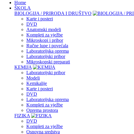
Home
ŠKOLA
BIOLOGIJA / PRIRODA I DRUŠTVO
Karte i posteri
DVD
Anatomski modeli
Kompleti za vježbe
Mikroskopi i pribor
Ručne lupe i povećala
Laboratorijska oprema
Laboratorijski pribor
Mikroskopski preparati
KEMIJA
Laboratorijski pribor
Modeli
Kemikalije
Karte i posteri
DVD
Laboratorijska oprema
Kompleti za vježbe
Oprema prostora
FIZIKA
DVD
Kompleti za vježbe
Osnovna sredstva