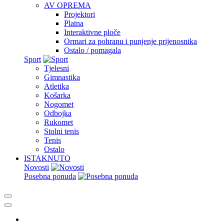
AV OPREMA
Projektori
Platna
Interaktivne ploče
Ormari za pohranu i punjenje prijenosnika
Ostalo / pomagala
Sport
Tjelesni
Gimnastika
Atletika
Košarka
Nogomet
Odbojka
Rukomet
Stolni tenis
Tenis
Ostalo
ISTAKNUTO
Novosti
Posebna ponuda