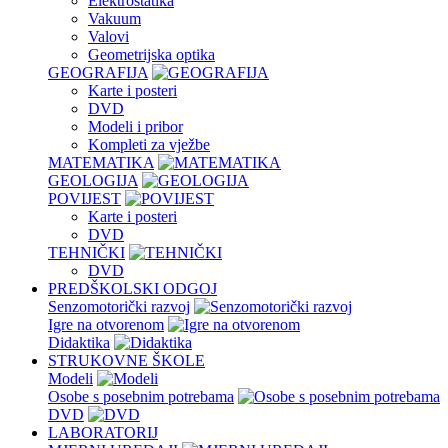
Elektrostatika
Vakuum
Valovi
Geometrijska optika
GEOGRAFIJA
Karte i posteri
DVD
Modeli i pribor
Kompleti za vježbe
MATEMATIKA
GEOLOGIJA
POVIJEST
Karte i posteri
DVD
TEHNIČKI
DVD
PREDŠKOLSKI ODGOJ
Senzomotorički razvoj
Igre na otvorenom
Didaktika
STRUKOVNE ŠKOLE
Modeli
Osobe s posebnim potrebama
DVD
LABORATORIJ