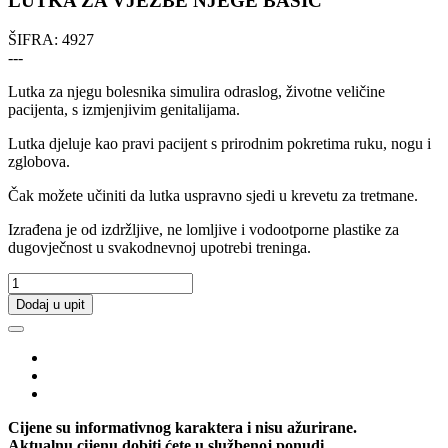
LUTKA ZA VJEŽBE NJEGE BASIC
ŠIFRA:
4927
---
Lutka za njegu bolesnika simulira odraslog, životne veličine
pacijenta, s izmjenjivim genitalijama.
Lutka djeluje kao pravi pacijent s prirodnim pokretima ruku, nogu i
zglobova.
Čak možete učiniti da lutka uspravno sjedi u krevetu za tretmane.
Izrađena je od izdržljive, ne lomljive i vodootporne plastike za
dugovječnost u svakodnevnoj upotrebi treninga.
Dodaj u upit
Cijene su informativnog karaktera i nisu ažurirane.
Aktualnu cijenu dobiti ćete u službenoj ponudi.