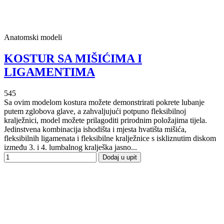
Anatomski modeli
KOSTUR SA MIŠIĆIMA I
LIGAMENTIMA
545
Sa ovim modelom kostura možete demonstrirati pokrete lubanje
putem zglobova glave, a zahvaljujući potpuno fleksibilnoj
kralježnici, model možete prilagoditi prirodnim položajima tijela.
Jedinstvena kombinacija ishodišta i mjesta hvatišta mišića,
fleksibilnih ligamenata i fleksibilne kralježnice s iskliznutim diskom
između 3. i 4. lumbalnog kralješka jasno...
Dodaj u upit