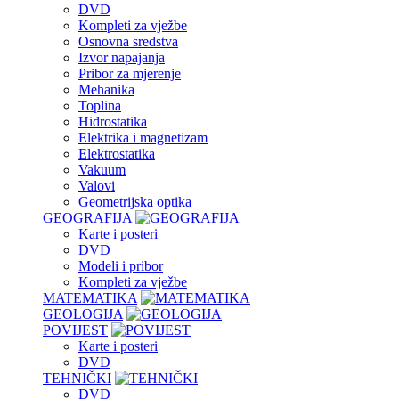
DVD
Kompleti za vježbe
Osnovna sredstva
Izvor napajanja
Pribor za mjerenje
Mehanika
Toplina
Hidrostatika
Elektrika i magnetizam
Elektrostatika
Vakuum
Valovi
Geometrijska optika
GEOGRAFIJA
Karte i posteri
DVD
Modeli i pribor
Kompleti za vježbe
MATEMATIKA
GEOLOGIJA
POVIJEST
Karte i posteri
DVD
TEHNIČKI
DVD