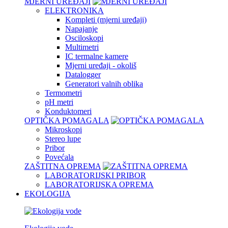
MJERNI UREĐAJI
ELEKTRONIKA
Kompleti (mjerni uređaji)
Napajanje
Osciloskopi
Multimetri
IC termalne kamere
Mjerni uređaji - okoliš
Datalogger
Generatori valnih oblika
Termometri
pH metri
Konduktomeri
OPTIČKA POMAGALA
Mikroskopi
Stereo lupe
Pribor
Povećala
ZAŠTITNA OPREMA
LABORATORIJSKI PRIBOR
LABORATORIJSKA OPREMA
EKOLOGIJA