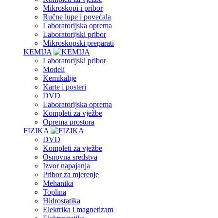
Mikroskopi i pribor
Ručne lupe i povećala
Laboratorijska oprema
Laboratorijski pribor
Mikroskopski preparati
KEMIJA
Laboratorijski pribor
Modeli
Kemikalije
Karte i posteri
DVD
Laboratorijska oprema
Kompleti za vježbe
Oprema prostora
FIZIKA
DVD
Kompleti za vježbe
Osnovna sredstva
Izvor napajanja
Pribor za mjerenje
Mehanika
Toplina
Hidrostatika
Elektrika i magnetizam