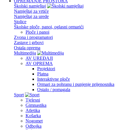
OPREMANJE PROSTORA
Školski namještaj
Namještaj za vrtiće
Namještaj za urede
Stolice
Školske ploče, panoi, oglasni ormarići
Ploče i panoi
Zvona i programatori
Zastave i grbovi
Ostala oprema
Multimedija
AV UREĐAJI
AV OPREMA
Projektori
Platna
Interaktivne ploče
Ormari za pohranu i punjenje prijenosnika
Ostalo / pomagala
Sport
Tjelesni
Gimnastika
Atletika
Košarka
Nogomet
Odbojka