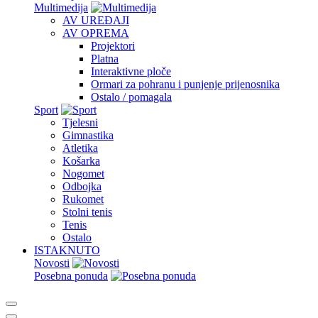
Multimedija
AV UREĐAJI
AV OPREMA
Projektori
Platna
Interaktivne ploče
Ormari za pohranu i punjenje prijenosnika
Ostalo / pomagala
Sport
Tjelesni
Gimnastika
Atletika
Košarka
Nogomet
Odbojka
Rukomet
Stolni tenis
Tenis
Ostalo
ISTAKNUTO
Novosti
Posebna ponuda