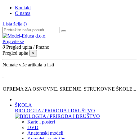
Kontakt
O nama
Lista želja (
)
Prijavite se
0
Pregled upita
/
Prazno
Pregled upita
×
Nemate više artikala u listi
.
OPREMA ZA OSNOVNE, SREDNJE, STRUKOVNE ŠKOLE...
ŠKOLA
BIOLOGIJA / PRIRODA I DRUŠTVO
Karte i posteri
DVD
Anatomski modeli
Kompleti za vježbe