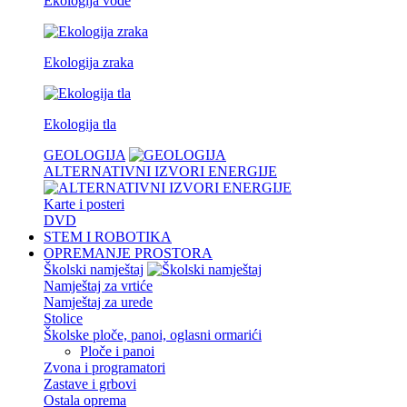
Ekologija vode
Ekologija zraka
Ekologija tla
GEOLOGIJA
ALTERNATIVNI IZVORI ENERGIJE
Karte i posteri
DVD
STEM I ROBOTIKA
OPREMANJE PROSTORA
Školski namještaj
Namještaj za vrtiće
Namještaj za urede
Stolice
Školske ploče, panoi, oglasni ormarići
Ploče i panoi
Zvona i programatori
Zastave i grbovi
Ostala oprema