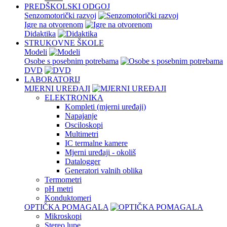
PREDŠKOLSKI ODGOJ
Senzomotorički razvoj
Igre na otvorenom
Didaktika
STRUKOVNE ŠKOLE
Modeli
Osobe s posebnim potrebama
DVD
LABORATORIJ
MJERNI UREĐAJI
ELEKTRONIKA
Kompleti (mjerni uređaji)
Napajanje
Osciloskopi
Multimetri
IC termalne kamere
Mjerni uređaji - okoliš
Datalogger
Generatori valnih oblika
Termometri
pH metri
Konduktomeri
OPTIČKA POMAGALA
Mikroskopi
Stereo lupe