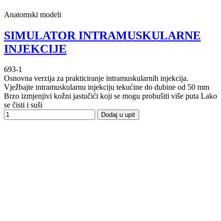
Anatomski modeli
SIMULATOR INTRAMUSKULARNE
INJEKCIJE
693-1
Osnovna verzija za prakticiranje intramuskularnih injekcija.
Vježbajte intramuskularnu injekciju tekućine do dubine od 50 mm
Brzo izmjenjivi kožni jastučići koji se mogu probušiti više puta Lako
se čisti i suši
Dodaj u upit