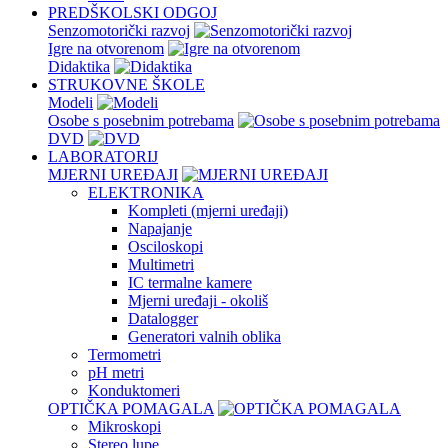
PREDŠKOLSKI ODGOJ
Senzomotorički razvoj
Igre na otvorenom
Didaktika
STRUKOVNE ŠKOLE
Modeli
Osobe s posebnim potrebama
DVD
LABORATORIJ
MJERNI UREĐAJI
ELEKTRONIKA
Kompleti (mjerni uređaji)
Napajanje
Osciloskopi
Multimetri
IC termalne kamere
Mjerni uređaji - okoliš
Datalogger
Generatori valnih oblika
Termometri
pH metri
Konduktomeri
OPTIČKA POMAGALA
Mikroskopi
Stereo lupe