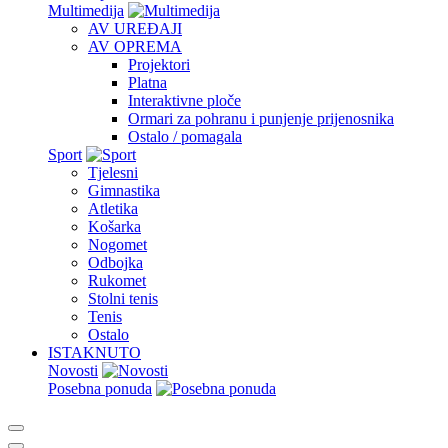
Multimedija
AV UREĐAJI
AV OPREMA
Projektori
Platna
Interaktivne ploče
Ormari za pohranu i punjenje prijenosnika
Ostalo / pomagala
Sport
Tjelesni
Gimnastika
Atletika
Košarka
Nogomet
Odbojka
Rukomet
Stolni tenis
Tenis
Ostalo
ISTAKNUTO
Novosti
Posebna ponuda