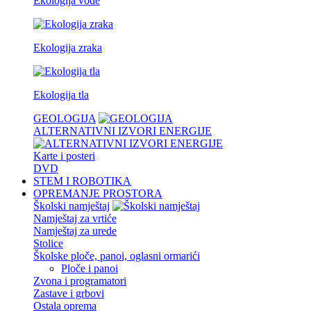
Ekologija vode
Ekologija zraka
Ekologija tla
GEOLOGIJA
ALTERNATIVNI IZVORI ENERGIJE
Karte i posteri
DVD
STEM I ROBOTIKA
OPREMANJE PROSTORA
Školski namještaj
Namještaj za vrtiće
Namještaj za urede
Stolice
Školske ploče, panoi, oglasni ormarići
Ploče i panoi
Zvona i programatori
Zastave i grbovi
Ostala oprema