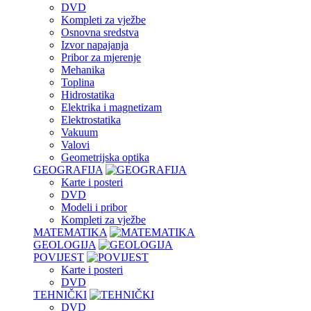
DVD
Kompleti za vježbe
Osnovna sredstva
Izvor napajanja
Pribor za mjerenje
Mehanika
Toplina
Hidrostatika
Elektrika i magnetizam
Elektrostatika
Vakuum
Valovi
Geometrijska optika
GEOGRAFIJA
Karte i posteri
DVD
Modeli i pribor
Kompleti za vježbe
MATEMATIKA
GEOLOGIJA
POVIJEST
Karte i posteri
DVD
TEHNIČKI
DVD