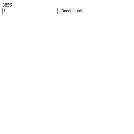
3856
Dodaj u upit