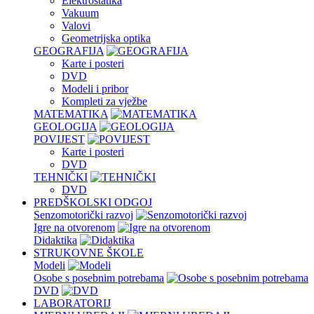
Elektrostatika
Vakuum
Valovi
Geometrijska optika
GEOGRAFIJA
Karte i posteri
DVD
Modeli i pribor
Kompleti za vježbe
MATEMATIKA
GEOLOGIJA
POVIJEST
Karte i posteri
DVD
TEHNIČKI
DVD
PREDŠKOLSKI ODGOJ
Senzomotorički razvoj
Igre na otvorenom
Didaktika
STRUKOVNE ŠKOLE
Modeli
Osobe s posebnim potrebama
DVD
LABORATORIJ