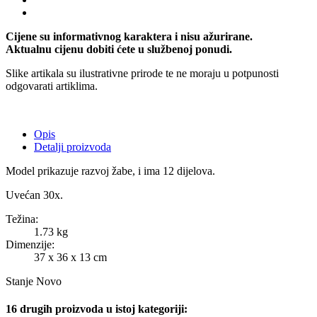
Cijene su informativnog karaktera i nisu ažurirane.
Aktualnu cijenu dobiti ćete u službenoj ponudi.
Slike artikala su ilustrativne prirode te ne moraju u potpunosti
odgovarati artiklima.
Opis
Detalji proizvoda
Model prikazuje razvoj žabe, i ima 12 dijelova.
Uvećan 30x.
Težina:
1.73 kg
Dimenzije:
37 x 36 x 13 cm
Stanje
Novo
16 drugih proizvoda u istoj kategoriji: