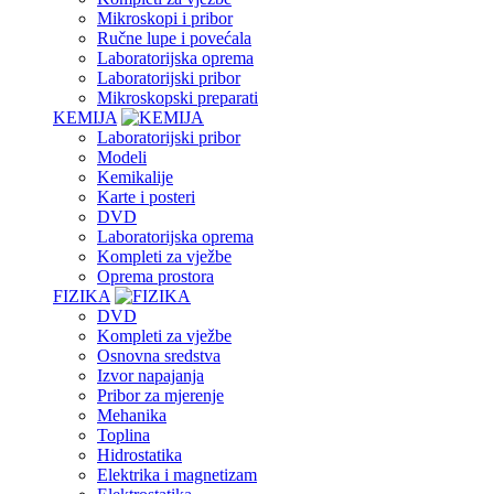
Mikroskopi i pribor
Ručne lupe i povećala
Laboratorijska oprema
Laboratorijski pribor
Mikroskopski preparati
KEMIJA
Laboratorijski pribor
Modeli
Kemikalije
Karte i posteri
DVD
Laboratorijska oprema
Kompleti za vježbe
Oprema prostora
FIZIKA
DVD
Kompleti za vježbe
Osnovna sredstva
Izvor napajanja
Pribor za mjerenje
Mehanika
Toplina
Hidrostatika
Elektrika i magnetizam