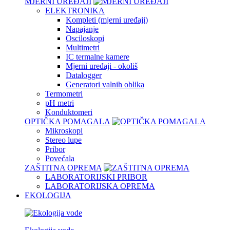
MJERNI UREĐAJI
ELEKTRONIKA
Kompleti (mjerni uređaji)
Napajanje
Osciloskopi
Multimetri
IC termalne kamere
Mjerni uređaji - okoliš
Datalogger
Generatori valnih oblika
Termometri
pH metri
Konduktomeri
OPTIČKA POMAGALA
Mikroskopi
Stereo lupe
Pribor
Povećala
ZAŠTITNA OPREMA
LABORATORIJSKI PRIBOR
LABORATORIJSKA OPREMA
EKOLOGIJA