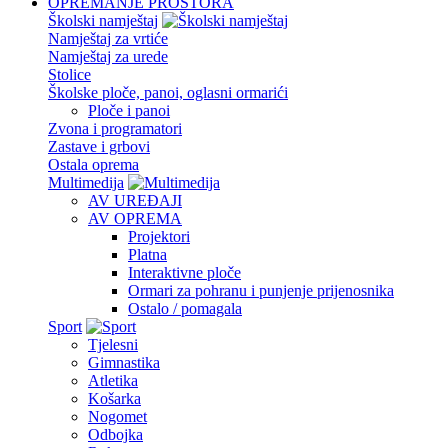
OPREMANJE PROSTORA
Školski namještaj
Namještaj za vrtiće
Namještaj za urede
Stolice
Školske ploče, panoi, oglasni ormarići
Ploče i panoi
Zvona i programatori
Zastave i grbovi
Ostala oprema
Multimedija
AV UREĐAJI
AV OPREMA
Projektori
Platna
Interaktivne ploče
Ormari za pohranu i punjenje prijenosnika
Ostalo / pomagala
Sport
Tjelesni
Gimnastika
Atletika
Košarka
Nogomet
Odbojka