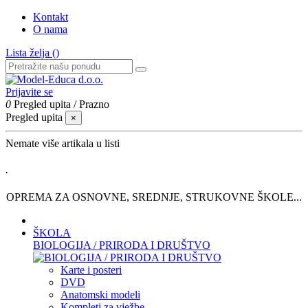
Kontakt
O nama
Lista želja (
)
Prijavite se
0
Pregled upita
/
Prazno
Pregled upita
×
Nemate više artikala u listi
.
OPREMA ZA OSNOVNE, SREDNJE, STRUKOVNE ŠKOLE...
ŠKOLA
BIOLOGIJA / PRIRODA I DRUŠTVO
Karte i posteri
DVD
Anatomski modeli
Kompleti za vježbe