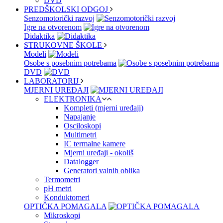
DVD
PREDŠKOLSKI ODGOJ
Senzomotorički razvoj
Igre na otvorenom
Didaktika
STRUKOVNE ŠKOLE
Modeli
Osobe s posebnim potrebama
DVD
LABORATORIJ
MJERNI UREĐAJI
ELEKTRONIKA
Kompleti (mjerni uređaji)
Napajanje
Osciloskopi
Multimetri
IC termalne kamere
Mjerni uređaji - okoliš
Datalogger
Generatori valnih oblika
Termometri
pH metri
Konduktomeri
OPTIČKA POMAGALA
Mikroskopi