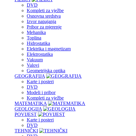
DVD
Kompleti za vježbe
Osnovna sredstva
Izvor napajanja
Pribor za mjerenje
Mehanika
Toplina
Hidrostatika
Elektrika i magnetizam
Elektrostatika
Vakuum
Valovi
Geometrijska optika
GEOGRAFIJA
Karte i posteri
DVD
Modeli i pribor
Kompleti za vježbe
MATEMATIKA
GEOLOGIJA
POVIJEST
Karte i posteri
DVD
TEHNIČKI