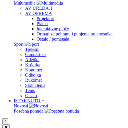
Multimedija
AV UREĐAJI
AV OPREMA
Projektori
Platna
Interaktivne ploče
Ormari za pohranu i punjenje prijenosnika
Ostalo / pomagala
Sport
Tjelesni
Gimnastika
Atletika
Košarka
Nogomet
Odbojka
Rukomet
Stolni tenis
Tenis
Ostalo
ISTAKNUTO
Novosti
Posebna ponuda