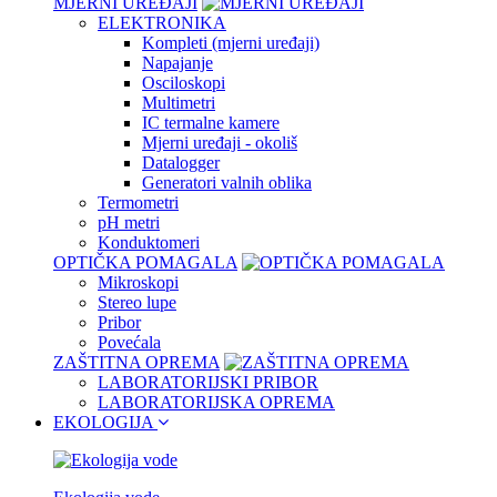
MJERNI UREĐAJI
ELEKTRONIKA
Kompleti (mjerni uređaji)
Napajanje
Osciloskopi
Multimetri
IC termalne kamere
Mjerni uređaji - okoliš
Datalogger
Generatori valnih oblika
Termometri
pH metri
Konduktomeri
OPTIČKA POMAGALA
Mikroskopi
Stereo lupe
Pribor
Povećala
ZAŠTITNA OPREMA
LABORATORIJSKI PRIBOR
LABORATORIJSKA OPREMA
EKOLOGIJA