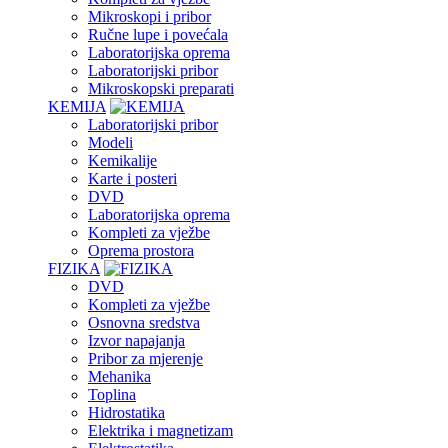
Mikroskopi i pribor
Ručne lupe i povećala
Laboratorijska oprema
Laboratorijski pribor
Mikroskopski preparati
KEMIJA
Laboratorijski pribor
Modeli
Kemikalije
Karte i posteri
DVD
Laboratorijska oprema
Kompleti za vježbe
Oprema prostora
FIZIKA
DVD
Kompleti za vježbe
Osnovna sredstva
Izvor napajanja
Pribor za mjerenje
Mehanika
Toplina
Hidrostatika
Elektrika i magnetizam