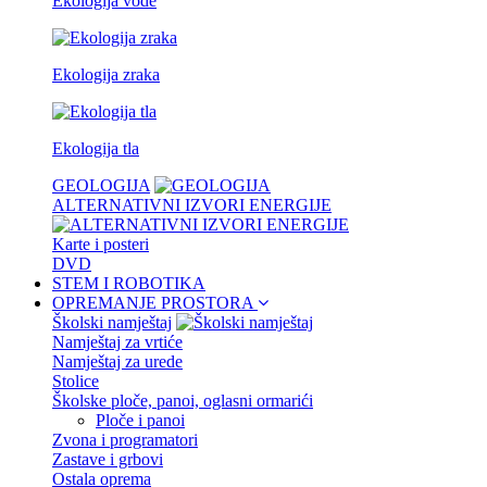
Ekologija vode
Ekologija zraka
Ekologija tla
GEOLOGIJA
ALTERNATIVNI IZVORI ENERGIJE
Karte i posteri
DVD
STEM I ROBOTIKA
OPREMANJE PROSTORA
Školski namještaj
Namještaj za vrtiće
Namještaj za urede
Stolice
Školske ploče, panoi, oglasni ormarići
Ploče i panoi
Zvona i programatori
Zastave i grbovi
Ostala oprema