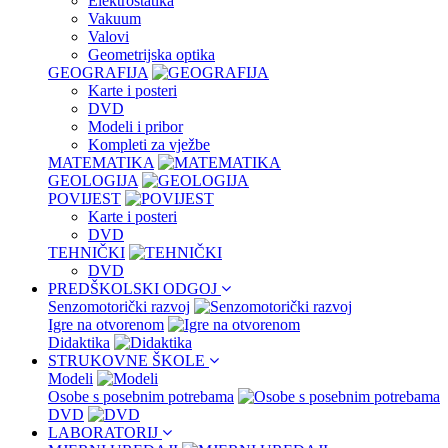
Elektrostatika
Vakuum
Valovi
Geometrijska optika
GEOGRAFIJA
Karte i posteri
DVD
Modeli i pribor
Kompleti za vježbe
MATEMATIKA
GEOLOGIJA
POVIJEST
Karte i posteri
DVD
TEHNIČKI
DVD
PREDŠKOLSKI ODGOJ
Senzomotorički razvoj
Igre na otvorenom
Didaktika
STRUKOVNE ŠKOLE
Modeli
Osobe s posebnim potrebama
DVD
LABORATORIJ