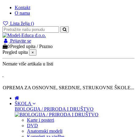
Kontakt
O nama
Lista želja (
)
Prijavite se
0
Pregled upita
/
Prazno
Pregled upita
×
Nemate više artikala u listi
.
OPREMA ZA OSNOVNE, SREDNJE, STRUKOVNE ŠKOLE...
ŠKOLA
BIOLOGIJA / PRIRODA I DRUŠTVO
Karte i posteri
DVD
Anatomski modeli
Kompleti za vježbe