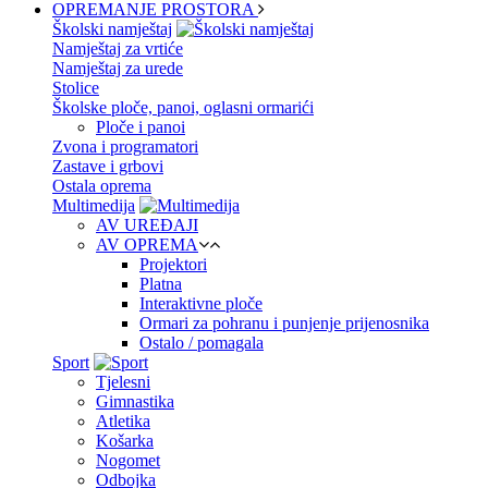
OPREMANJE PROSTORA
Školski namještaj
Namještaj za vrtiće
Namještaj za urede
Stolice
Školske ploče, panoi, oglasni ormarići
Ploče i panoi
Zvona i programatori
Zastave i grbovi
Ostala oprema
Multimedija
AV UREĐAJI
AV OPREMA
Projektori
Platna
Interaktivne ploče
Ormari za pohranu i punjenje prijenosnika
Ostalo / pomagala
Sport
Tjelesni
Gimnastika
Atletika
Košarka
Nogomet
Odbojka