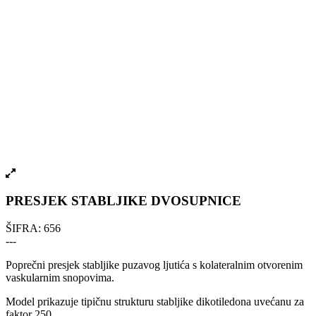
PRESJEK STABLJIKE DVOSUPNICE
ŠIFRA:
656
---
Poprečni presjek stabljike puzavog ljutića s kolateralnim otvorenim
vaskularnim snopovima.
Model prikazuje tipičnu strukturu stabljike dikotiledona uvećanu za
faktor 250.