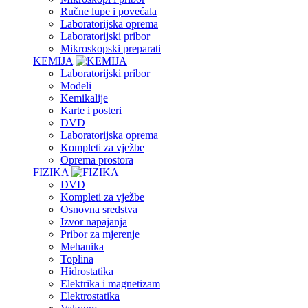
Ručne lupe i povećala
Laboratorijska oprema
Laboratorijski pribor
Mikroskopski preparati
KEMIJA
Laboratorijski pribor
Modeli
Kemikalije
Karte i posteri
DVD
Laboratorijska oprema
Kompleti za vježbe
Oprema prostora
FIZIKA
DVD
Kompleti za vježbe
Osnovna sredstva
Izvor napajanja
Pribor za mjerenje
Mehanika
Toplina
Hidrostatika
Elektrika i magnetizam
Elektrostatika