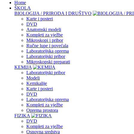
Home
ŠKOLA
BIOLOGIJA / PRIRODA I DRUŠTVO
Karte i posteri
DVD
Anatomski modeli
Kompleti za vježbe
Mikroskopi i pribor
Ručne lupe i povećala
Laboratorijska oprema
Laboratorijski pribor
Mikroskopski preparati
KEMIJA
Laboratorijski pribor
Modeli
Kemikalije
Karte i posteri
DVD
Laboratorijska oprema
Kompleti za vježbe
Oprema prostora
FIZIKA
DVD
Kompleti za vježbe
Osnovna sredstva