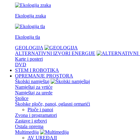
Ekologija zraka
Ekologija tla
GEOLOGIJA
ALTERNATIVNI IZVORI ENERGIJE
Karte i posteri
DVD
STEM I ROBOTIKA
OPREMANJE PROSTORA
Školski namještaj
Namještaj za vrtiće
Namještaj za urede
Stolice
Školske ploče, panoi, oglasni ormarići
Ploče i panoi
Zvona i programatori
Zastave i grbovi
Ostala oprema
Multimedija
AV UREĐAJI