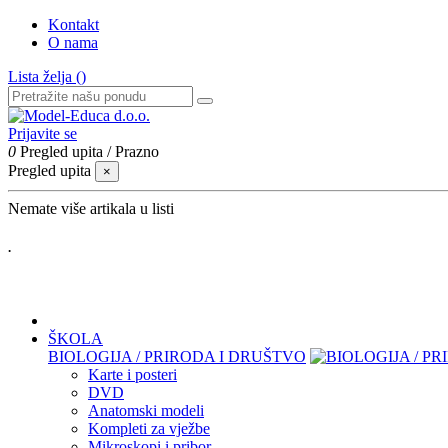
Kontakt
O nama
Lista želja (
)
Prijavite se
0
Pregled upita
/
Prazno
Pregled upita
×
Nemate više artikala u listi
.
ŠKOLA
BIOLOGIJA / PRIRODA I DRUŠTVO
Karte i posteri
DVD
Anatomski modeli
Kompleti za vježbe
Mikroskopi i pribor