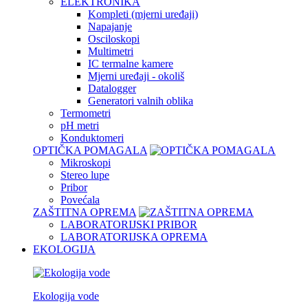
ELEKTRONIKA
Kompleti (mjerni uređaji)
Napajanje
Osciloskopi
Multimetri
IC termalne kamere
Mjerni uređaji - okoliš
Datalogger
Generatori valnih oblika
Termometri
pH metri
Konduktomeri
OPTIČKA POMAGALA
Mikroskopi
Stereo lupe
Pribor
Povećala
ZAŠTITNA OPREMA
LABORATORIJSKI PRIBOR
LABORATORIJSKA OPREMA
EKOLOGIJA
Ekologija vode