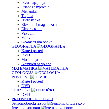
Izvor napajanja
Pribor za mjerenje
Mehanika
Toplina
Hidrostatika
Elektrika i magnetizam
Elektrostatika
Vakuum
Valovi
Geometrijska optika
GEOGRAFIJA
Karte i posteri
DVD
Modeli i pribor
Kompleti za vježbe
MATEMATIKA
GEOLOGIJA
POVIJEST
Karte i posteri
DVD
TEHNIČKI
DVD
PREDŠKOLSKI ODGOJ
Senzomotorički razvoj
Igre na otvorenom