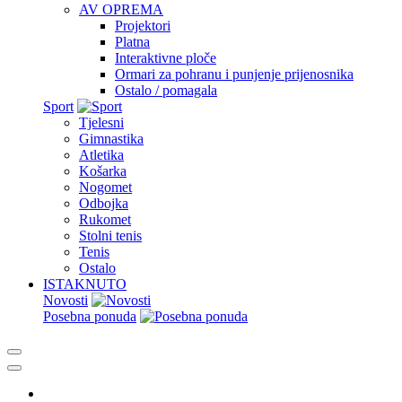
AV OPREMA
Projektori
Platna
Interaktivne ploče
Ormari za pohranu i punjenje prijenosnika
Ostalo / pomagala
Sport
Tjelesni
Gimnastika
Atletika
Košarka
Nogomet
Odbojka
Rukomet
Stolni tenis
Tenis
Ostalo
ISTAKNUTO
Novosti
Posebna ponuda