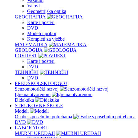
Vakuum
Valovi
Geometrijska optika
GEOGRAFIJA
Karte i posteri
DVD
Modeli i pribor
Kompleti za vježbe
MATEMATIKA
GEOLOGIJA
POVIJEST
Karte i posteri
DVD
TEHNIČKI
DVD
PREDŠKOLSKI ODGOJ
Senzomotorički razvoj
Igre na otvorenom
Didaktika
STRUKOVNE ŠKOLE
Modeli
Osobe s posebnim potrebama
DVD
LABORATORIJ
MJERNI UREĐAJI