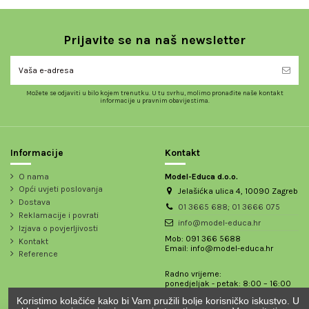
Prijavite se na naš newsletter
Možete se odjaviti u bilo kojem trenutku. U tu svrhu, molimo pronađite naše kontakt
informacije u pravnim obavijestima.
Informacije
Kontakt
O nama
Model-Educa d.o.o.
Opći uvjeti poslovanja
Jelašićka ulica 4, 10090 Zagreb
Dostava
01 3665 688; 01 3666 075
Reklamacije i povrati
info@model-educa.hr
Izjava o povjerljivosti
Mob: 091 366 5688
Kontakt
Email: info@model-educa.hr
Reference
Radno vrijeme:
ponedjeljak - petak: 8:00 – 16:00
Koristimo kolačiće kako bi Vam pružili bolje korisničko iskustvo. U