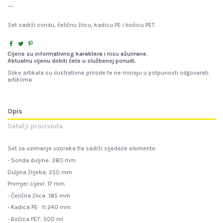
---
Set sadrži sondu, čeličnu žlicu, kadicu PE i bočicu PET.
Cijene su informativnog karaktera i nisu ažurirane.
Aktualnu cijenu dobiti ćete u službenoj ponudi.
Slike artikala su ilustrativne prirode te ne moraju u potpunosti odgovarati
artiklima.
Opis
Detalji proizvoda
Set za uzimanje uzoraka tla sadrži sljedeće elemente:
- Sonda duljine: 380 mm
Duljina žlijeba: 250 mm
Promjer cijevi: 17 mm
- Čelična žlica: 185 mm
- Kadica PE: fi 240 mm
- Bočica PET: 500 ml