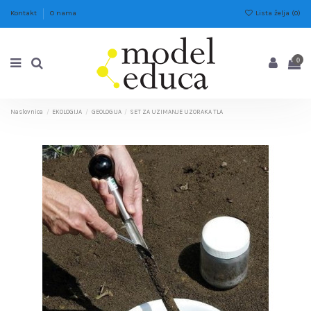
Lista želja (
0
)
Kontakt
O nama
0
Naslovnica
EKOLOGIJA
GEOLOGIJA
SET ZA UZIMANJE UZORAKA TLA