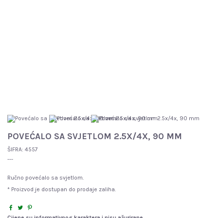
POVEĆALO SA SVJETLOM 2.5X/4X, 90 MM
ŠIFRA:
4557
---
Ručno povećalo sa svjetlom.
* Proizvod je dostupan do prodaje zaliha.
Cijene su informativnog karaktera i nisu ažurirane.