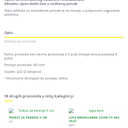
Aktualnu cijenu dobiti ćete u službenoj ponudi.
Slike artikala su ilustrativne prirode te ne moraju u potpunosti odgovarati
artiklima.
Opis
Detalji proizvoda
Ručno povećalo bez okvira, povećanja 2.5 puta (manja leća povećanja 4
puta).
Promjer povećala: 90 mm
Svjetlo: LED (2 lampice)
* Proizvod je dostupan do prodaje zaliha.
16 drugih proizvoda u istoj kategoriji:
TROKUT ZA ŽARENJE 5 CM
LUPA BINOKULARNA ZOOM 7X-45X
(SL2)
1511
6627