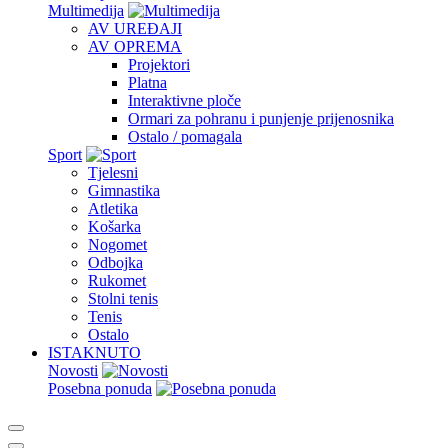
Multimedija
AV UREĐAJI
AV OPREMA
Projektori
Platna
Interaktivne ploče
Ormari za pohranu i punjenje prijenosnika
Ostalo / pomagala
Sport
Tjelesni
Gimnastika
Atletika
Košarka
Nogomet
Odbojka
Rukomet
Stolni tenis
Tenis
Ostalo
ISTAKNUTO
Novosti
Posebna ponuda