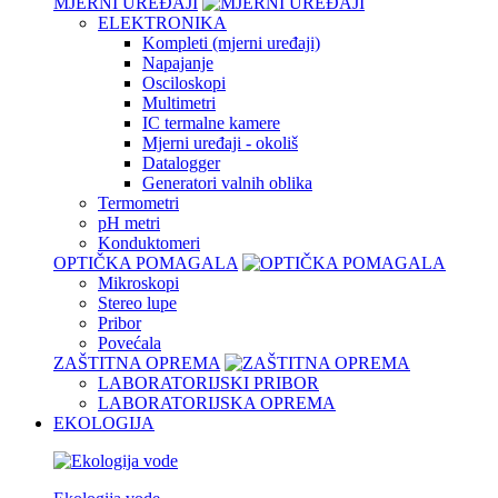
MJERNI UREĐAJI
ELEKTRONIKA
Kompleti (mjerni uređaji)
Napajanje
Osciloskopi
Multimetri
IC termalne kamere
Mjerni uređaji - okoliš
Datalogger
Generatori valnih oblika
Termometri
pH metri
Konduktomeri
OPTIČKA POMAGALA
Mikroskopi
Stereo lupe
Pribor
Povećala
ZAŠTITNA OPREMA
LABORATORIJSKI PRIBOR
LABORATORIJSKA OPREMA
EKOLOGIJA