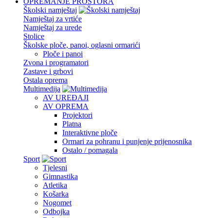
OPREMANJE PROSTORA
Školski namještaj
Namještaj za vrtiće
Namještaj za urede
Stolice
Školske ploče, panoi, oglasni ormarići
Ploče i panoi
Zvona i programatori
Zastave i grbovi
Ostala oprema
Multimedija
AV UREĐAJI
AV OPREMA
Projektori
Platna
Interaktivne ploče
Ormari za pohranu i punjenje prijenosnika
Ostalo / pomagala
Sport
Tjelesni
Gimnastika
Atletika
Košarka
Nogomet
Odbojka