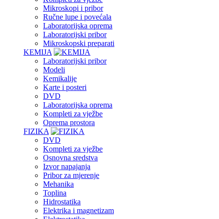
Mikroskopi i pribor
Ručne lupe i povećala
Laboratorijska oprema
Laboratorijski pribor
Mikroskopski preparati
KEMIJA
Laboratorijski pribor
Modeli
Kemikalije
Karte i posteri
DVD
Laboratorijska oprema
Kompleti za vježbe
Oprema prostora
FIZIKA
DVD
Kompleti za vježbe
Osnovna sredstva
Izvor napajanja
Pribor za mjerenje
Mehanika
Toplina
Hidrostatika
Elektrika i magnetizam