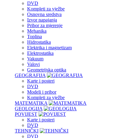
DVD
Kompleti za vježbe
Osnovna sredstva
Izvor napajanja
Pribor za mjerenje
Mehanika
Toplina
Hidrostatika
Elektrika i magnetizam
Elektrostatika
Vakuum
Valovi
Geometrijska optika
GEOGRAFIJA
Karte i posteri
DVD
Modeli i pribor
Kompleti za vježbe
MATEMATIKA
GEOLOGIJA
POVIJEST
Karte i posteri
DVD
TEHNIČKI
DVD