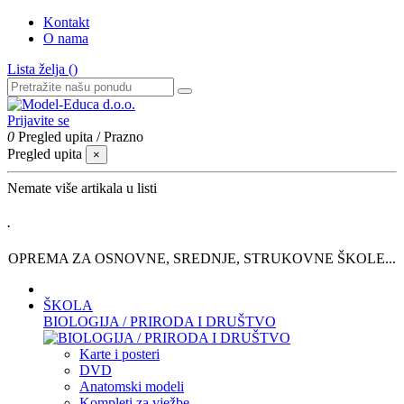
Kontakt
O nama
Lista želja (
)
Prijavite se
0
Pregled upita
/
Prazno
Pregled upita
×
Nemate više artikala u listi
.
OPREMA ZA OSNOVNE, SREDNJE, STRUKOVNE ŠKOLE...
ŠKOLA
BIOLOGIJA / PRIRODA I DRUŠTVO
Karte i posteri
DVD
Anatomski modeli
Kompleti za vježbe