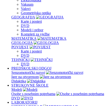
Elektrostatika
Vakuum
Valovi
Geometrijska optika
GEOGRAFIJA
Karte i posteri
DVD
Modeli i pribor
Kompleti za vježbe
MATEMATIKA
GEOLOGIJA
POVIJEST
Karte i posteri
DVD
TEHNIČKI
DVD
PREDŠKOLSKI ODGOJ
Senzomotorički razvoj
Igre na otvorenom
Didaktika
STRUKOVNE ŠKOLE
Modeli
Osobe s posebnim potrebama
DVD
LABORATORIJ