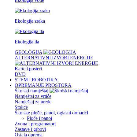
Ekologija vode
Ekologija zraka
Ekologija tla
GEOLOGIJA
ALTERNATIVNI IZVORI ENERGIJE
Karte i posteri
DVD
STEM I ROBOTIKA
OPREMANJE PROSTORA
Školski namještaj
Namještaj za vrtiće
Namještaj za urede
Stolice
Školske ploče, panoi, oglasni ormarići
Ploče i panoi
Zvona i programatori
Zastave i grbovi
Ostala oprema