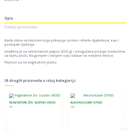
Opis
Detalji proizvoda
Karta zidna sa tekstom koja prikazuje uzroke i efekte dijabetesa, kao i
postupak liječenja.
Izrađena je na laminiranom papiru (200 g) i omogućava pisanje markerima
za bijelu ploču. Na gornjem i donjem rubu nalaze se metalne letvice.
Pojmovi su na engleskom jeziku.
16 drugih proizvoda u istoj kategoriji:
VEGETATIVNI ŽIV. SUSTAV (1610)
ALKOHOLIZAM (1792)
114
134