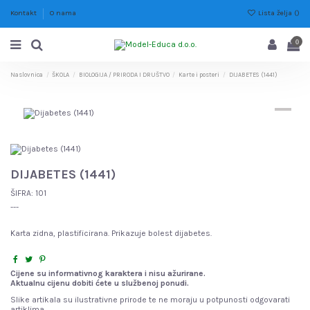
Lista želja (
)
Kontakt
O nama
0
Naslovnica
ŠKOLA
BIOLOGIJA / PRIRODA I DRUŠTVO
Karte i posteri
DIJABETES (1441)
DIJABETES (1441)
ŠIFRA:
101
---
Karta zidna, plastificirana. Prikazuje bolest dijabetes.
Cijene su informativnog karaktera i nisu ažurirane.
Aktualnu cijenu dobiti ćete u službenoj ponudi.
Slike artikala su ilustrativne prirode te ne moraju u potpunosti odgovarati
artiklima.