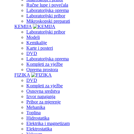
Ručne lupe i povećala
Laboratorijska oprema
Laboratorijski pribor
Mikroskopski preparati
KEMIJA
Laboratorijski pribor
Modeli
Kemikalije
Karte i posteri
DVD
Laboratorijska oprema
Kompleti za vježbe
Oprema prostora
FIZIKA
DVD
Kompleti za vježbe
Osnovna sredstva
Izvor napajanja
Pribor za mjerenje
Mehanika
Toplina
Hidrostatika
Elektrika i magnetizam
Elektrostatika