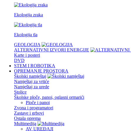
Ekologija zraka
Ekologija tla
GEOLOGIJA
ALTERNATIVNI IZVORI ENERGIJE
Karte i posteri
DVD
STEM I ROBOTIKA
OPREMANJE PROSTORA
Školski namještaj
Namještaj za vrtiće
Namještaj za urede
Stolice
Školske ploče, panoi, oglasni ormarići
Ploče i panoi
Zvona i programatori
Zastave i grbovi
Ostala oprema
Multimedija
AV UREĐAJI