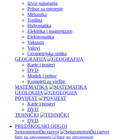
Izvor napajanja
Pribor za mjerenje
Mehanika
Toplina
Hidrostatika
Elektrika i magnetizam
Elektrostatika
Vakuum
Valovi
Geometrijska optika
GEOGRAFIJA
Karte i posteri
DVD
Modeli i pribor
Kompleti za vježbe
MATEMATIKA
GEOLOGIJA
POVIJEST
Karte i posteri
DVD
TEHNIČKI
DVD
PREDŠKOLSKI ODGOJ
Senzomotorički razvoj
Igre na otvorenom