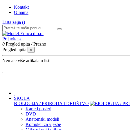
Kontakt
O nama
Lista želja (
)
Prijavite se
0
Pregled upita
/
Prazno
Pregled upita
×
Nemate više artikala u listi
.
ŠKOLA
BIOLOGIJA / PRIRODA I DRUŠTVO
Karte i posteri
DVD
Anatomski modeli
Kompleti za vježbe
Mikroskopi i pribor