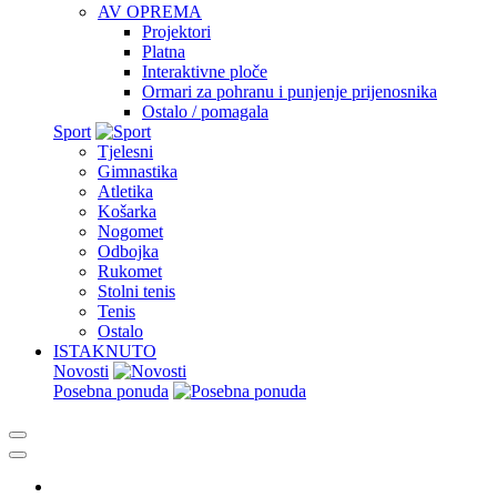
AV OPREMA
Projektori
Platna
Interaktivne ploče
Ormari za pohranu i punjenje prijenosnika
Ostalo / pomagala
Sport
Tjelesni
Gimnastika
Atletika
Košarka
Nogomet
Odbojka
Rukomet
Stolni tenis
Tenis
Ostalo
ISTAKNUTO
Novosti
Posebna ponuda