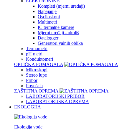
ELEKTRONIKA
Kompleti (mjerni uređaji)
Napajanje
Osciloskopi
Multimetri
IC termalne kamere
Mjerni uređaji - okoliš
Datalogger
Generatori valnih oblika
Termometri
pH metri
Konduktomeri
OPTIČKA POMAGALA
Mikroskopi
Stereo lupe
Pribor
Povećala
ZAŠTITNA OPREMA
LABORATORIJSKI PRIBOR
LABORATORIJSKA OPREMA
EKOLOGIJA
Ekologija vode