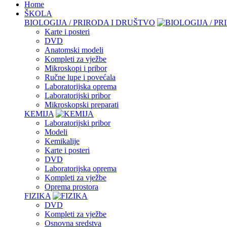
Home
ŠKOLA
BIOLOGIJA / PRIRODA I DRUŠTVO
Karte i posteri
DVD
Anatomski modeli
Kompleti za vježbe
Mikroskopi i pribor
Ručne lupe i povećala
Laboratorijska oprema
Laboratorijski pribor
Mikroskopski preparati
KEMIJA
Laboratorijski pribor
Modeli
Kemikalije
Karte i posteri
DVD
Laboratorijska oprema
Kompleti za vježbe
Oprema prostora
FIZIKA
DVD
Kompleti za vježbe
Osnovna sredstva