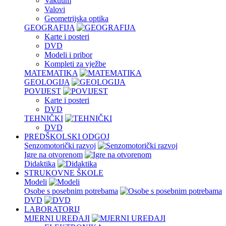
Vakuum
Valovi
Geometrijska optika
GEOGRAFIJA
Karte i posteri
DVD
Modeli i pribor
Kompleti za vježbe
MATEMATIKA
GEOLOGIJA
POVIJEST
Karte i posteri
DVD
TEHNIČKI
DVD
PREDŠKOLSKI ODGOJ
Senzomotorički razvoj
Igre na otvorenom
Didaktika
STRUKOVNE ŠKOLE
Modeli
Osobe s posebnim potrebama
DVD
LABORATORIJ
MJERNI UREĐAJI