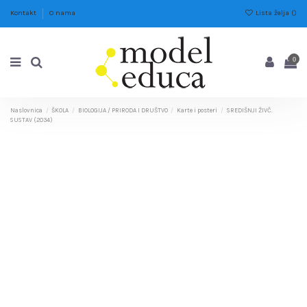
Lista želja (
)
Kontakt
O nama
0
Naslovnica
ŠKOLA
BIOLOGIJA / PRIRODA I DRUŠTVO
Karte i posteri
SREDIŠNJI ŽIVČ.
SUSTAV (2034)