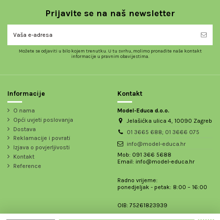
Prijavite se na naš newsletter
Možete se odjaviti u bilo kojem trenutku. U tu svrhu, molimo pronađite naše kontakt
informacije u pravnim obavijestima.
Informacije
Kontakt
O nama
Model-Educa d.o.o.
Opći uvjeti poslovanja
Jelašićka ulica 4, 10090 Zagreb
Dostava
01 3665 688; 01 3666 075
Reklamacije i povrati
info@model-educa.hr
Izjava o povjerljivosti
Mob: 091 366 5688
Kontakt
Email: info@model-educa.hr
Reference
Radno vrijeme:
ponedjeljak - petak: 8:00 – 16:00
OIB: 75261823939