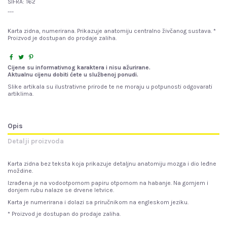
ŠIFRA:
162
---
Karta zidna, numerirana. Prikazuje anatomiju centralno živčanog sustava. *
Proizvod je dostupan do prodaje zaliha.
Cijene su informativnog karaktera i nisu ažurirane.
Aktualnu cijenu dobiti ćete u službenoj ponudi.
Slike artikala su ilustrativne prirode te ne moraju u potpunosti odgovarati
artiklima.
Opis
Detalji proizvoda
Karta zidna bez teksta koja prikazuje detaljnu anatomiju mozga i dio leđne
moždine.
Izrađena je na vodootpornom papiru otpornom na habanje. Na gornjem i
donjem rubu nalaze se drvene letvice.
Karta je numerirana i dolazi sa priručnikom na engleskom jeziku.
* Proizvod je dostupan do prodaje zaliha.