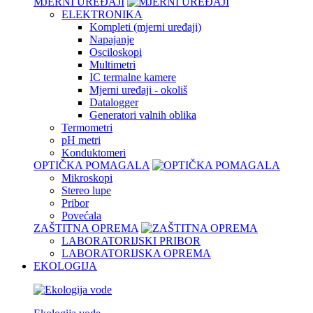
MJERNI UREĐAJI
ELEKTRONIKA
Kompleti (mjerni uređaji)
Napajanje
Osciloskopi
Multimetri
IC termalne kamere
Mjerni uređaji - okoliš
Datalogger
Generatori valnih oblika
Termometri
pH metri
Konduktomeri
OPTIČKA POMAGALA
Mikroskopi
Stereo lupe
Pribor
Povećala
ZAŠTITNA OPREMA
LABORATORIJSKI PRIBOR
LABORATORIJSKA OPREMA
EKOLOGIJA