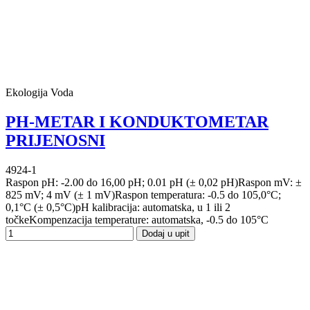
Ekologija Voda
PH-METAR I KONDUKTOMETAR
PRIJENOSNI
4924-1
Raspon pH: -2.00 do 16,00 pH; 0.01 pH (± 0,02 pH)Raspon mV: ±
825 mV; 4 mV (± 1 mV)Raspon temperatura: -0.5 do 105,0°C;
0,1°C (± 0,5°C)pH kalibracija: automatska, u 1 ili 2
točkeKompenzacija temperature: automatska, -0.5 do 105°C
Dodaj u upit