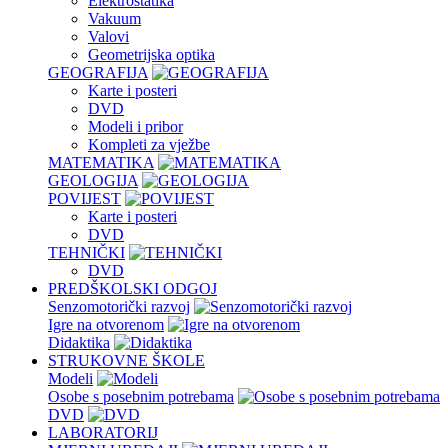
Elektrostatika
Vakuum
Valovi
Geometrijska optika
GEOGRAFIJA
Karte i posteri
DVD
Modeli i pribor
Kompleti za vježbe
MATEMATIKA
GEOLOGIJA
POVIJEST
Karte i posteri
DVD
TEHNIČKI
DVD
PREDŠKOLSKI ODGOJ
Senzomotorički razvoj
Igre na otvorenom
Didaktika
STRUKOVNE ŠKOLE
Modeli
Osobe s posebnim potrebama
DVD
LABORATORIJ