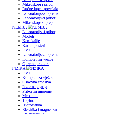
Mikroskopi i pribor
Ručne lupe i povećala
Laboratorijska oprema
Laboratorijski pribor
Mikroskopski preparati
KEMIJA
Laboratorijski pribor
Modeli
Kemikalije
Karte i posteri
DVD
Laboratorijska oprema
Kompleti za vježbe
Oprema prostora
FIZIKA
DVD
Kompleti za vježbe
Osnovna sredstva
Izvor napajanja
Pribor za mjerenje
Mehanika
Toplina
Hidrostatika
Elektrika i magnetizam