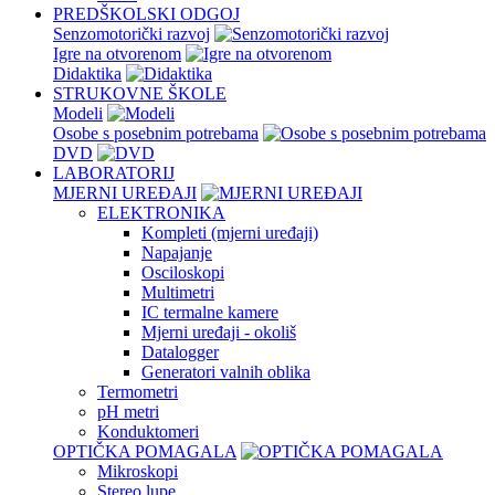
PREDŠKOLSKI ODGOJ
Senzomotorički razvoj
Igre na otvorenom
Didaktika
STRUKOVNE ŠKOLE
Modeli
Osobe s posebnim potrebama
DVD
LABORATORIJ
MJERNI UREĐAJI
ELEKTRONIKA
Kompleti (mjerni uređaji)
Napajanje
Osciloskopi
Multimetri
IC termalne kamere
Mjerni uređaji - okoliš
Datalogger
Generatori valnih oblika
Termometri
pH metri
Konduktomeri
OPTIČKA POMAGALA
Mikroskopi
Stereo lupe