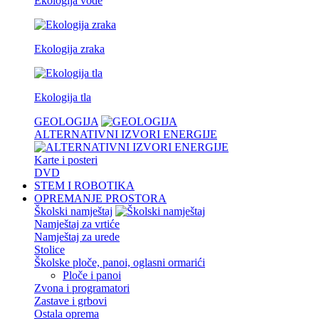
Ekologija vode
Ekologija zraka
Ekologija tla
GEOLOGIJA
ALTERNATIVNI IZVORI ENERGIJE
Karte i posteri
DVD
STEM I ROBOTIKA
OPREMANJE PROSTORA
Školski namještaj
Namještaj za vrtiće
Namještaj za urede
Stolice
Školske ploče, panoi, oglasni ormarići
Ploče i panoi
Zvona i programatori
Zastave i grbovi
Ostala oprema