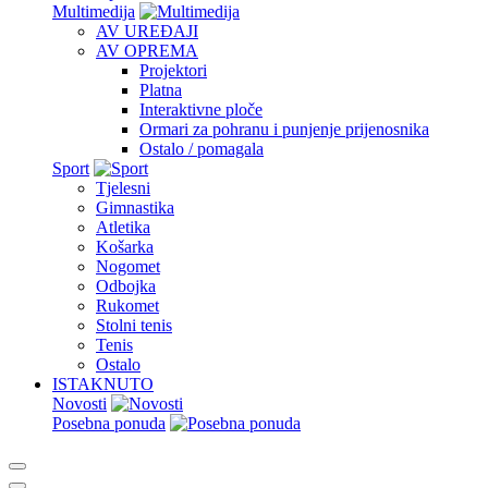
Multimedija
AV UREĐAJI
AV OPREMA
Projektori
Platna
Interaktivne ploče
Ormari za pohranu i punjenje prijenosnika
Ostalo / pomagala
Sport
Tjelesni
Gimnastika
Atletika
Košarka
Nogomet
Odbojka
Rukomet
Stolni tenis
Tenis
Ostalo
ISTAKNUTO
Novosti
Posebna ponuda