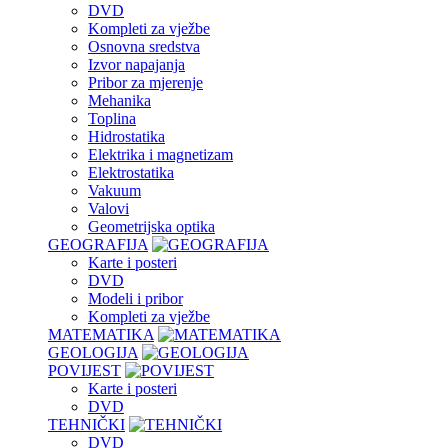
DVD
Kompleti za vježbe
Osnovna sredstva
Izvor napajanja
Pribor za mjerenje
Mehanika
Toplina
Hidrostatika
Elektrika i magnetizam
Elektrostatika
Vakuum
Valovi
Geometrijska optika
GEOGRAFIJA
Karte i posteri
DVD
Modeli i pribor
Kompleti za vježbe
MATEMATIKA
GEOLOGIJA
POVIJEST
Karte i posteri
DVD
TEHNIČKI
DVD