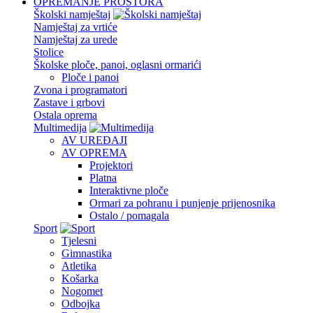
OPREMANJE PROSTORA
Školski namještaj
Namještaj za vrtiće
Namještaj za urede
Stolice
Školske ploče, panoi, oglasni ormarići
Ploče i panoi
Zvona i programatori
Zastave i grbovi
Ostala oprema
Multimedija
AV UREĐAJI
AV OPREMA
Projektori
Platna
Interaktivne ploče
Ormari za pohranu i punjenje prijenosnika
Ostalo / pomagala
Sport
Tjelesni
Gimnastika
Atletika
Košarka
Nogomet
Odbojka