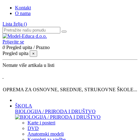
Kontakt
O nama
Lista želja (
)
Prijavite se
0
Pregled upita
/
Prazno
Pregled upita
×
Nemate više artikala u listi
.
OPREMA ZA OSNOVNE, SREDNJE, STRUKOVNE ŠKOLE...
ŠKOLA
BIOLOGIJA / PRIRODA I DRUŠTVO
Karte i posteri
DVD
Anatomski modeli
Kompleti za vježbe