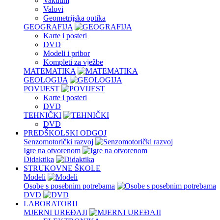
Vakuum
Valovi
Geometrijska optika
GEOGRAFIJA
Karte i posteri
DVD
Modeli i pribor
Kompleti za vježbe
MATEMATIKA
GEOLOGIJA
POVIJEST
Karte i posteri
DVD
TEHNIČKI
DVD
PREDŠKOLSKI ODGOJ
Senzomotorički razvoj
Igre na otvorenom
Didaktika
STRUKOVNE ŠKOLE
Modeli
Osobe s posebnim potrebama
DVD
LABORATORIJ
MJERNI UREĐAJI