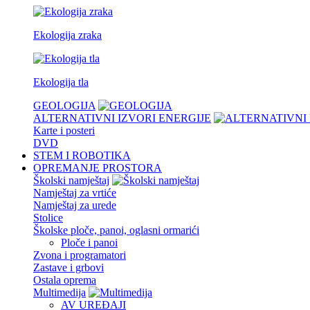
Ekologija zraka
Ekologija tla
GEOLOGIJA
ALTERNATIVNI IZVORI ENERGIJE
Karte i posteri
DVD
STEM I ROBOTIKA
OPREMANJE PROSTORA
Školski namještaj
Namještaj za vrtiće
Namještaj za urede
Stolice
Školske ploče, panoi, oglasni ormarići
Ploče i panoi
Zvona i programatori
Zastave i grbovi
Ostala oprema
Multimedija
AV UREĐAJI