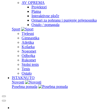
AV OPREMA
Projektori
Platna
Interaktivne ploče
Ormari za pohranu i punjenje prijenosnika
Ostalo / pomagala
Sport
Tjelesni
Gimnastika
Atletika
Košarka
Nogomet
Odbojka
Rukomet
Stolni tenis
Tenis
Ostalo
ISTAKNUTO
Novosti
Posebna ponuda