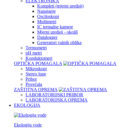
ELEKTRONIKA
Kompleti (mjerni uređaji)
Napajanje
Osciloskopi
Multimetri
IC termalne kamere
Mjerni uređaji - okoliš
Datalogger
Generatori valnih oblika
Termometri
pH metri
Konduktomeri
OPTIČKA POMAGALA
Mikroskopi
Stereo lupe
Pribor
Povećala
ZAŠTITNA OPREMA
LABORATORIJSKI PRIBOR
LABORATORIJSKA OPREMA
EKOLOGIJA
Ekologija vode