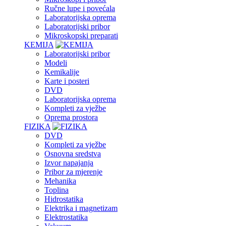
Ručne lupe i povećala
Laboratorijska oprema
Laboratorijski pribor
Mikroskopski preparati
KEMIJA
Laboratorijski pribor
Modeli
Kemikalije
Karte i posteri
DVD
Laboratorijska oprema
Kompleti za vježbe
Oprema prostora
FIZIKA
DVD
Kompleti za vježbe
Osnovna sredstva
Izvor napajanja
Pribor za mjerenje
Mehanika
Toplina
Hidrostatika
Elektrika i magnetizam
Elektrostatika