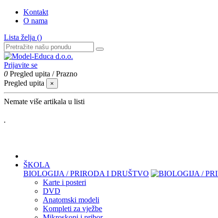
Kontakt
O nama
Lista želja (
)
Prijavite se
0
Pregled upita
/
Prazno
Pregled upita
×
Nemate više artikala u listi
.
ŠKOLA
BIOLOGIJA / PRIRODA I DRUŠTVO
Karte i posteri
DVD
Anatomski modeli
Kompleti za vježbe
Mikroskopi i pribor