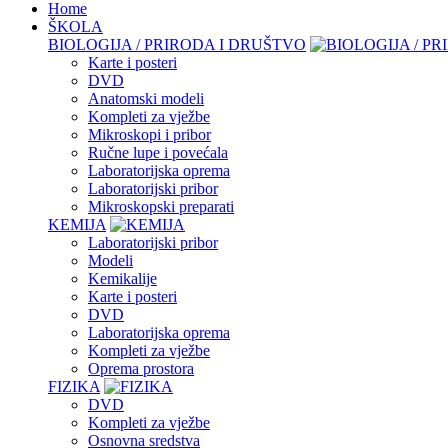
Home
ŠKOLA
BIOLOGIJA / PRIRODA I DRUŠTVO
Karte i posteri
DVD
Anatomski modeli
Kompleti za vježbe
Mikroskopi i pribor
Ručne lupe i povećala
Laboratorijska oprema
Laboratorijski pribor
Mikroskopski preparati
KEMIJA
Laboratorijski pribor
Modeli
Kemikalije
Karte i posteri
DVD
Laboratorijska oprema
Kompleti za vježbe
Oprema prostora
FIZIKA
DVD
Kompleti za vježbe
Osnovna sredstva