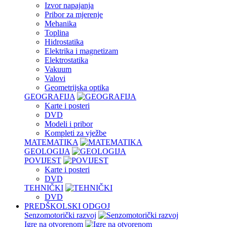
Izvor napajanja
Pribor za mjerenje
Mehanika
Toplina
Hidrostatika
Elektrika i magnetizam
Elektrostatika
Vakuum
Valovi
Geometrijska optika
GEOGRAFIJA
Karte i posteri
DVD
Modeli i pribor
Kompleti za vježbe
MATEMATIKA
GEOLOGIJA
POVIJEST
Karte i posteri
DVD
TEHNIČKI
DVD
PREDŠKOLSKI ODGOJ
Senzomotorički razvoj
Igre na otvorenom