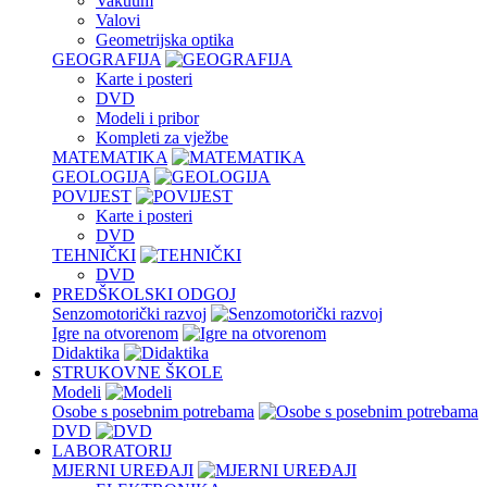
Vakuum
Valovi
Geometrijska optika
GEOGRAFIJA
Karte i posteri
DVD
Modeli i pribor
Kompleti za vježbe
MATEMATIKA
GEOLOGIJA
POVIJEST
Karte i posteri
DVD
TEHNIČKI
DVD
PREDŠKOLSKI ODGOJ
Senzomotorički razvoj
Igre na otvorenom
Didaktika
STRUKOVNE ŠKOLE
Modeli
Osobe s posebnim potrebama
DVD
LABORATORIJ
MJERNI UREĐAJI