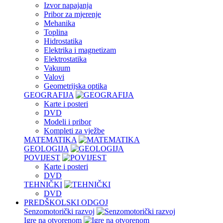
Izvor napajanja
Pribor za mjerenje
Mehanika
Toplina
Hidrostatika
Elektrika i magnetizam
Elektrostatika
Vakuum
Valovi
Geometrijska optika
GEOGRAFIJA
Karte i posteri
DVD
Modeli i pribor
Kompleti za vježbe
MATEMATIKA
GEOLOGIJA
POVIJEST
Karte i posteri
DVD
TEHNIČKI
DVD
PREDŠKOLSKI ODGOJ
Senzomotorički razvoj
Igre na otvorenom