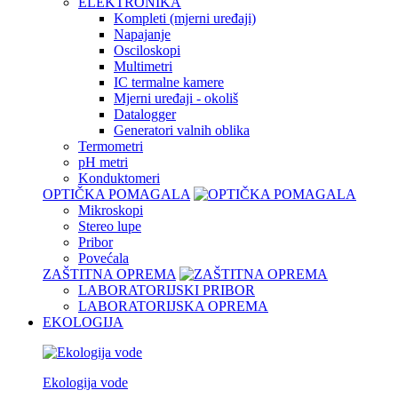
ELEKTRONIKA
Kompleti (mjerni uređaji)
Napajanje
Osciloskopi
Multimetri
IC termalne kamere
Mjerni uređaji - okoliš
Datalogger
Generatori valnih oblika
Termometri
pH metri
Konduktomeri
OPTIČKA POMAGALA
Mikroskopi
Stereo lupe
Pribor
Povećala
ZAŠTITNA OPREMA
LABORATORIJSKI PRIBOR
LABORATORIJSKA OPREMA
EKOLOGIJA
Ekologija vode