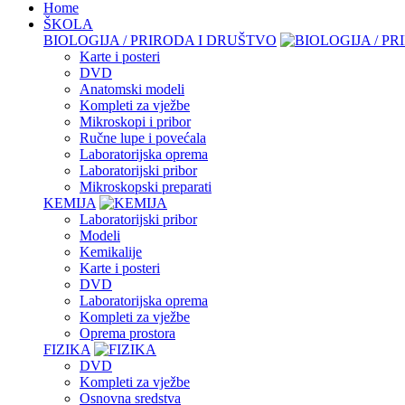
Home
ŠKOLA
BIOLOGIJA / PRIRODA I DRUŠTVO
Karte i posteri
DVD
Anatomski modeli
Kompleti za vježbe
Mikroskopi i pribor
Ručne lupe i povećala
Laboratorijska oprema
Laboratorijski pribor
Mikroskopski preparati
KEMIJA
Laboratorijski pribor
Modeli
Kemikalije
Karte i posteri
DVD
Laboratorijska oprema
Kompleti za vježbe
Oprema prostora
FIZIKA
DVD
Kompleti za vježbe
Osnovna sredstva