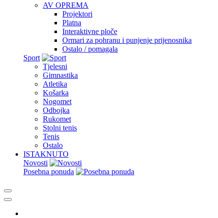
AV OPREMA
Projektori
Platna
Interaktivne ploče
Ormari za pohranu i punjenje prijenosnika
Ostalo / pomagala
Sport
Tjelesni
Gimnastika
Atletika
Košarka
Nogomet
Odbojka
Rukomet
Stolni tenis
Tenis
Ostalo
ISTAKNUTO
Novosti
Posebna ponuda