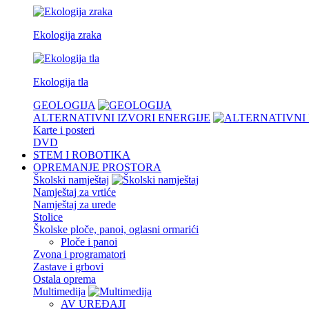
Ekologija zraka
Ekologija tla
GEOLOGIJA
ALTERNATIVNI IZVORI ENERGIJE
Karte i posteri
DVD
STEM I ROBOTIKA
OPREMANJE PROSTORA
Školski namještaj
Namještaj za vrtiće
Namještaj za urede
Stolice
Školske ploče, panoi, oglasni ormarići
Ploče i panoi
Zvona i programatori
Zastave i grbovi
Ostala oprema
Multimedija
AV UREĐAJI