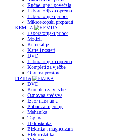
Ručne lupe i povećala
Laboratorijska oprema
Laboratorijski pribor
Mikroskopski preparati
KEMIJA
Laboratorijski pribor
Modeli
Kemikalije
Karte i posteri
DVD
Laboratorijska oprema
Kompleti za vježbe
Oprema prostora
FIZIKA
DVD
Kompleti za vježbe
Osnovna sredstva
Izvor napajanja
Pribor za mjerenje
Mehanika
Toplina
Hidrostatika
Elektrika i magnetizam
Elektrostatika