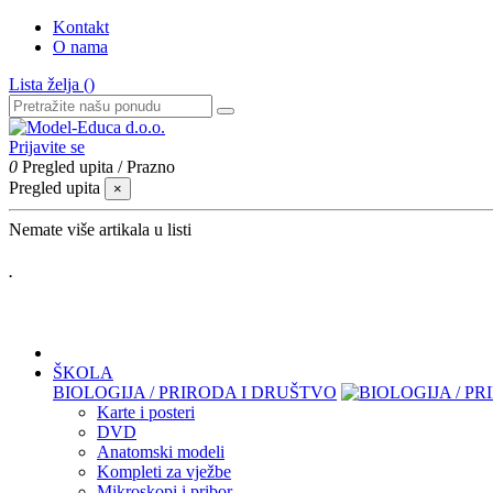
Kontakt
O nama
Lista želja (
)
Prijavite se
0
Pregled upita
/
Prazno
Pregled upita
×
Nemate više artikala u listi
.
ŠKOLA
BIOLOGIJA / PRIRODA I DRUŠTVO
Karte i posteri
DVD
Anatomski modeli
Kompleti za vježbe
Mikroskopi i pribor