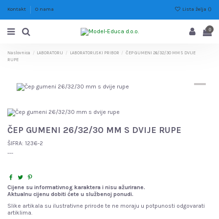
Lista želja (
)
Kontakt
O nama
0
Naslovnica
LABORATORIJ
LABORATORIJSKI PRIBOR
ČEP GUMENI 26/32/30 MM S DVIJE
RUPE
ČEP GUMENI 26/32/30 MM S DVIJE RUPE
ŠIFRA:
1236-2
---
Cijene su informativnog karaktera i nisu ažurirane.
Aktualnu cijenu dobiti ćete u službenoj ponudi.
Slike artikala su ilustrativne prirode te ne moraju u potpunosti odgovarati
artiklima.