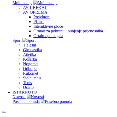
Multimedija
AV UREĐAJI
AV OPREMA
Projektori
Platna
Interaktivne ploče
Ormari za pohranu i punjenje prijenosnika
Ostalo / pomagala
Sport
Tjelesni
Gimnastika
Atletika
Košarka
Nogomet
Odbojka
Rukomet
Stolni tenis
Tenis
Ostalo
ISTAKNUTO
Novosti
Posebna ponuda