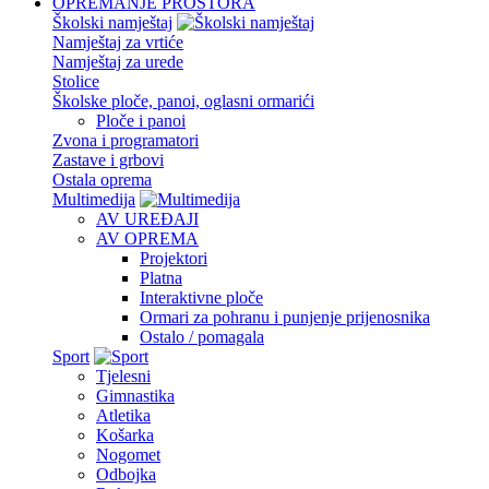
OPREMANJE PROSTORA
Školski namještaj
Namještaj za vrtiće
Namještaj za urede
Stolice
Školske ploče, panoi, oglasni ormarići
Ploče i panoi
Zvona i programatori
Zastave i grbovi
Ostala oprema
Multimedija
AV UREĐAJI
AV OPREMA
Projektori
Platna
Interaktivne ploče
Ormari za pohranu i punjenje prijenosnika
Ostalo / pomagala
Sport
Tjelesni
Gimnastika
Atletika
Košarka
Nogomet
Odbojka