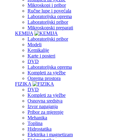
Mikroskopi i pribor
Ručne lupe i povećala
Laboratorijska oprema
Laboratorijski pribor
Mikroskopski preparati
KEMIJA
Laboratorijski pribor
Modeli
Kemikalije
Karte i posteri
DVD
Laboratorijska oprema
Kompleti za vježbe
Oprema prostora
FIZIKA
DVD
Kompleti za vježbe
Osnovna sredstva
Izvor napajanja
Pribor za mjerenje
Mehanika
Toplina
Hidrostatika
Elektrika i magnetizam