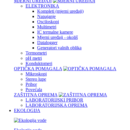
MJERNI UREĐAJI
ELEKTRONIKA
Kompleti (mjerni uređaji)
Napajanje
Osciloskopi
Multimetri
IC termalne kamere
Mjerni uređaji - okoliš
Datalogger
Generatori valnih oblika
Termometri
pH metri
Konduktomeri
OPTIČKA POMAGALA
Mikroskopi
Stereo lupe
Pribor
Povećala
ZAŠTITNA OPREMA
LABORATORIJSKI PRIBOR
LABORATORIJSKA OPREMA
EKOLOGIJA