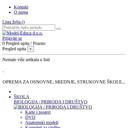
Kontakt
O nama
Lista želja (
)
Prijavite se
0
Pregled upita
/
Prazno
Pregled upita
×
Nemate više artikala u listi
.
OPREMA ZA OSNOVNE, SREDNJE, STRUKOVNE ŠKOLE...
ŠKOLA
BIOLOGIJA / PRIRODA I DRUŠTVO
Karte i posteri
DVD
Anatomski modeli
Kompleti za vježbe