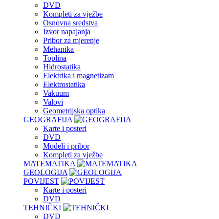
DVD
Kompleti za vježbe
Osnovna sredstva
Izvor napajanja
Pribor za mjerenje
Mehanika
Toplina
Hidrostatika
Elektrika i magnetizam
Elektrostatika
Vakuum
Valovi
Geometrijska optika
GEOGRAFIJA
Karte i posteri
DVD
Modeli i pribor
Kompleti za vježbe
MATEMATIKA
GEOLOGIJA
POVIJEST
Karte i posteri
DVD
TEHNIČKI
DVD