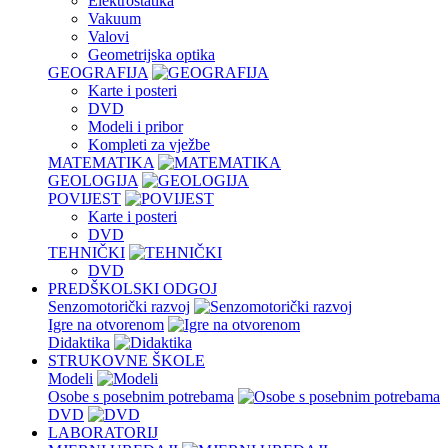
Elektrostatika
Vakuum
Valovi
Geometrijska optika
GEOGRAFIJA
Karte i posteri
DVD
Modeli i pribor
Kompleti za vježbe
MATEMATIKA
GEOLOGIJA
POVIJEST
Karte i posteri
DVD
TEHNIČKI
DVD
PREDŠKOLSKI ODGOJ
Senzomotorički razvoj
Igre na otvorenom
Didaktika
STRUKOVNE ŠKOLE
Modeli
Osobe s posebnim potrebama
DVD
LABORATORIJ