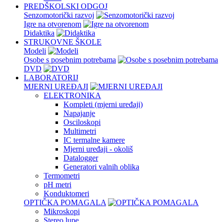
PREDŠKOLSKI ODGOJ
Senzomotorički razvoj
Igre na otvorenom
Didaktika
STRUKOVNE ŠKOLE
Modeli
Osobe s posebnim potrebama
DVD
LABORATORIJ
MJERNI UREĐAJI
ELEKTRONIKA
Kompleti (mjerni uređaji)
Napajanje
Osciloskopi
Multimetri
IC termalne kamere
Mjerni uređaji - okoliš
Datalogger
Generatori valnih oblika
Termometri
pH metri
Konduktomeri
OPTIČKA POMAGALA
Mikroskopi
Stereo lupe