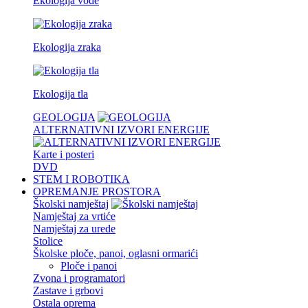
Ekologija vode
Ekologija zraka
Ekologija tla
GEOLOGIJA
ALTERNATIVNI IZVORI ENERGIJE
Karte i posteri
DVD
STEM I ROBOTIKA
OPREMANJE PROSTORA
Školski namještaj
Namještaj za vrtiće
Namještaj za urede
Stolice
Školske ploče, panoi, oglasni ormarići
Ploče i panoi
Zvona i programatori
Zastave i grbovi
Ostala oprema