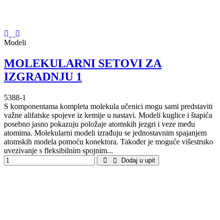
Modeli
MOLEKULARNI SETOVI ZA
IZGRADNJU 1
5388-1
S komponentama kompleta molekula učenici mogu sami predstaviti
važne alifatske spojeve iz kemije u nastavi. Modeli kuglice i štapića
posebno jasno pokazuju položaje atomskih jezgri i veze među
atomima. Molekularni modeli izrađuju se jednostavnim spajanjem
atomskih modela pomoću konektora. Također je moguće višestruko
uvezivanje s fleksibilnim spojnim...
Dodaj u upit