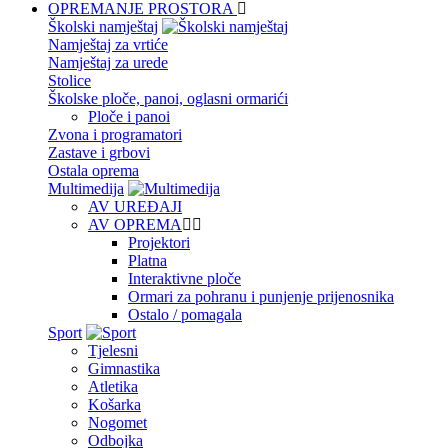
OPREMANJE PROSTORA
Školski namještaj
Namještaj za vrtiće
Namještaj za urede
Stolice
Školske ploče, panoi, oglasni ormarići
Ploče i panoi
Zvona i programatori
Zastave i grbovi
Ostala oprema
Multimedija
AV UREĐAJI
AV OPREMA
Projektori
Platna
Interaktivne ploče
Ormari za pohranu i punjenje prijenosnika
Ostalo / pomagala
Sport
Tjelesni
Gimnastika
Atletika
Košarka
Nogomet
Odbojka