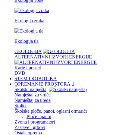
Ekologija vode
Ekologija zraka
Ekologija tla
GEOLOGIJA
ALTERNATIVNI IZVORI ENERGIJE
Karte i posteri
DVD
STEM I ROBOTIKA
OPREMANJE PROSTORA
Školski namještaj
Namještaj za vrtiće
Namještaj za urede
Stolice
Školske ploče, panoi, oglasni ormarići
Ploče i panoi
Zvona i programatori
Zastave i grbovi
Ostala oprema