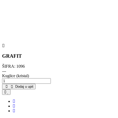
GRAFIT
ŠIFRA:
1096
---
Kuglice (kristal)
Dodaj u upit