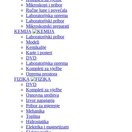
Mikroskopi i pribor
Ručne lupe i povećala
Laboratorijska oprema
Laboratorijski pribor
Mikroskopski preparati
KEMIJA
Laboratorijski pribor
Modeli
Kemikalije
Karte i posteri
DVD
Laboratorijska oprema
Kompleti za vježbe
Oprema prostora
FIZIKA
DVD
Kompleti za vježbe
Osnovna sredstva
Izvor napajanja
Pribor za mjerenje
Mehanika
Toplina
Hidrostatika
Elektrika i magnetizam