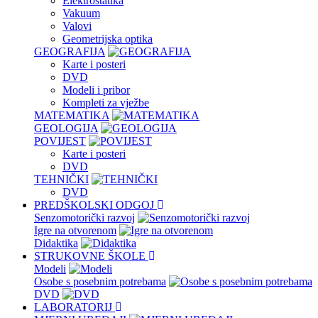
Elektrostatika
Vakuum
Valovi
Geometrijska optika
GEOGRAFIJA
Karte i posteri
DVD
Modeli i pribor
Kompleti za vježbe
MATEMATIKA
GEOLOGIJA
POVIJEST
Karte i posteri
DVD
TEHNIČKI
DVD
PREDŠKOLSKI ODGOJ
Senzomotorički razvoj
Igre na otvorenom
Didaktika
STRUKOVNE ŠKOLE
Modeli
Osobe s posebnim potrebama
DVD
LABORATORIJ