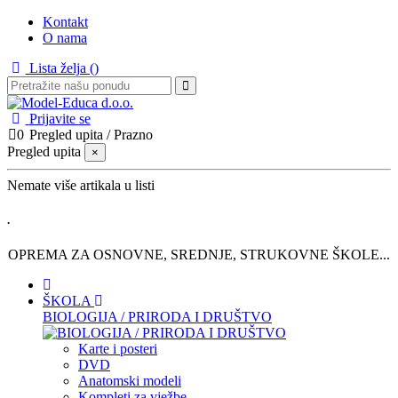
Kontakt
O nama
Lista želja (
)
Prijavite se
0
Pregled upita
/
Prazno
Pregled upita
×
Nemate više artikala u listi
.
OPREMA ZA OSNOVNE, SREDNJE, STRUKOVNE ŠKOLE...
ŠKOLA
BIOLOGIJA / PRIRODA I DRUŠTVO
Karte i posteri
DVD
Anatomski modeli
Kompleti za vježbe