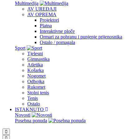
Multimedija
AV UREĐAJI
AV OPREMA
Projektori
Platna
Interaktivne ploče
Ormari za pohranu i punjenje prijenosnika
Ostalo / pomagala
Sport
Tjelesni
Gimnastika
Atletika
Košarka
Nogomet
Odbojka
Rukomet
Stolni tenis
Tenis
Ostalo
ISTAKNUTO
Novosti
Posebna ponuda