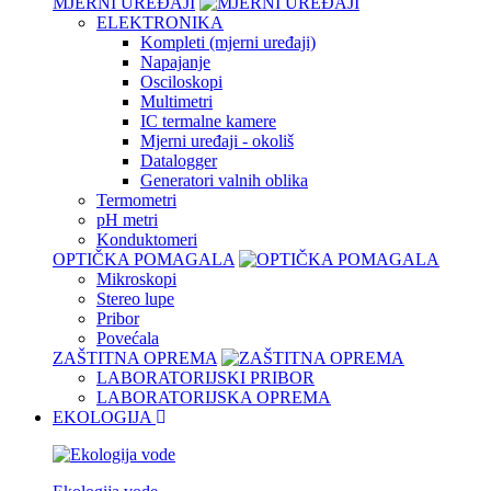
MJERNI UREĐAJI
ELEKTRONIKA
Kompleti (mjerni uređaji)
Napajanje
Osciloskopi
Multimetri
IC termalne kamere
Mjerni uređaji - okoliš
Datalogger
Generatori valnih oblika
Termometri
pH metri
Konduktomeri
OPTIČKA POMAGALA
Mikroskopi
Stereo lupe
Pribor
Povećala
ZAŠTITNA OPREMA
LABORATORIJSKI PRIBOR
LABORATORIJSKA OPREMA
EKOLOGIJA