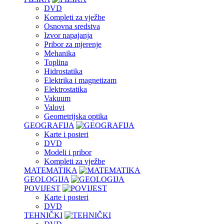
DVD
Kompleti za vježbe
Osnovna sredstva
Izvor napajanja
Pribor za mjerenje
Mehanika
Toplina
Hidrostatika
Elektrika i magnetizam
Elektrostatika
Vakuum
Valovi
Geometrijska optika
GEOGRAFIJA
Karte i posteri
DVD
Modeli i pribor
Kompleti za vježbe
MATEMATIKA
GEOLOGIJA
POVIJEST
Karte i posteri
DVD
TEHNIČKI