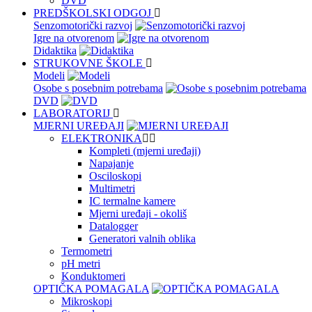
DVD
PREDŠKOLSKI ODGOJ
Senzomotorički razvoj
Igre na otvorenom
Didaktika
STRUKOVNE ŠKOLE
Modeli
Osobe s posebnim potrebama
DVD
LABORATORIJ
MJERNI UREĐAJI
ELEKTRONIKA
Kompleti (mjerni uređaji)
Napajanje
Osciloskopi
Multimetri
IC termalne kamere
Mjerni uređaji - okoliš
Datalogger
Generatori valnih oblika
Termometri
pH metri
Konduktomeri
OPTIČKA POMAGALA
Mikroskopi