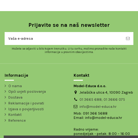
Prijavite se na naš newsletter
Možete se odjaviti u bilo kojem trenutku. U tu svrhu, molimo pronađite naše kontakt
informacije u pravnim obavijestima.
Informacije
Kontakt
O nama
Model-Educa d.o.o.
Opći uvjeti poslovanja
Jelašićka ulica 4, 10090 Zagreb
Dostava
01 3665 688; 01 3666 075
Reklamacije i povrati
info@model-educa.hr
Izjava o povjerljivosti
Mob: 091 366 5688
Kontakt
Email: info@model-educa.hr
Reference
Radno vrijeme:
ponedjeljak - petak: 8:00 – 16:00