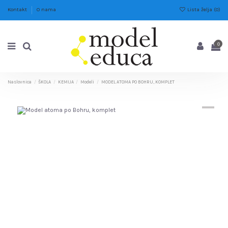
Lista želja (
0
)
Kontakt
O nama
0
Naslovnica
ŠKOLA
KEMIJA
Modeli
MODEL ATOMA PO BOHRU, KOMPLET