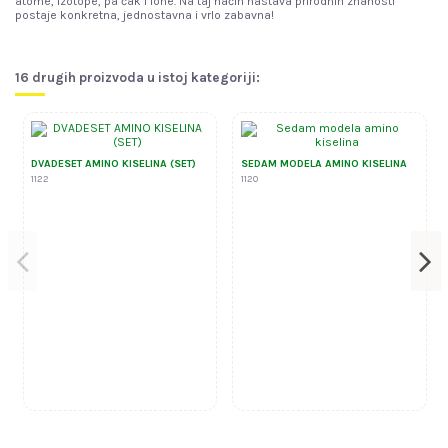
atome, izotope, pa čak i ione. Na taj način nastava prirodnih znanosti
postaje konkretna, jednostavna i vrlo zabavna!
16 drugih proizvoda u istoj kategoriji:
DVADESET AMINO KISELINA (SET)
SEDAM MODELA AMINO KISELINA
1122
1120