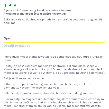
Cijene su informativnog karaktera i nisu ažurirane.
Aktualnu cijenu dobiti ćete u službenoj ponudi.
Slike artikala su ilustrativne prirode te ne moraju u potpunosti odgovarati
artiklima.
Opis
Detalji proizvoda
Interaktivni model atoma izvrstan je za demonstraciju strukture i funkcije
atoma.
Sastoji se od 2 kompleta modela za nastavnika (1 crna ploča, 2 bijele
atomske jezgre (8 bijelih orbita, po 20 protona, elektrona i neutrona), te 8
modela za učenike (svaki sa 2 atoma, po 30 protona, neutrona i elektrona).
Set je odličan za podučavanje:
- Atoma, izotopa, iona, konfiguracije plemenitih plinova, strukture
elemenata, kovalentne veze, ionske veze
- Elemenat, atomskih masa, atomskih brojeva i periodnog sustava
S ovim potpuno magnetskim demonstracijskim atomom moći ćete svojim
učenicima na ploči jasno i prilično jednostavno objasniti Bohrov atomski
model. Koristeći atom za obuku vaši će učenici moći konstruirati vlastite