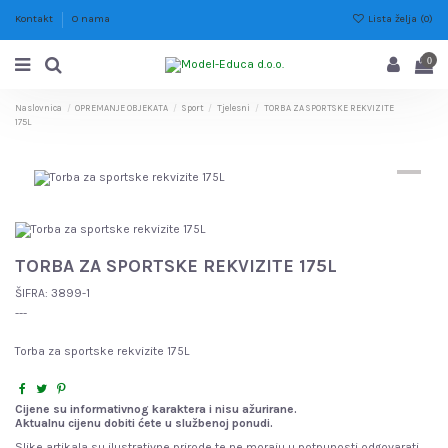
Lista želja (
0
)
Kontakt
O nama
0
Naslovnica
OPREMANJE OBJEKATA
Sport
Tjelesni
TORBA ZA SPORTSKE REKVIZITE
175L
TORBA ZA SPORTSKE REKVIZITE 175L
ŠIFRA:
3899-1
---
Torba za sportske rekvizite 175L
Cijene su informativnog karaktera i nisu ažurirane.
Aktualnu cijenu dobiti ćete u službenoj ponudi.
Slike artikala su ilustrativne prirode te ne moraju u potpunosti odgovarati