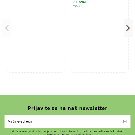
PLOSNATI
5504-1
Prijavite se na naš newsletter
Možete se odjaviti u bilo kojem trenutku. U tu svrhu, molimo pronađite naše kontakt
informacije u pravnim obavijestima.