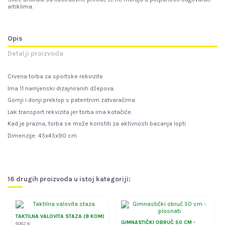
artiklima.
Opis
Detalji proizvoda
Crvena torba za sportske rekvizite
Ima 11 namjenski dizajniranih džepova.
Gornji i donji preklop s patentnim zatvaračima.
Lak transport rekvizita jer torba ima kotačiće.
Kad je prazna, torba se može koristiti za aktivnosti bacanja lopti
Dimenzije:
45x45x90 cm
16 drugih proizvoda u istoj kategoriji:
TAKTILNA VALOVITA STAZA (8 KOM)
GIMNASTIČKI OBRUČ 50 CM -
6062-6