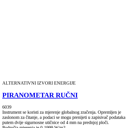
ALTERNATIVNI IZVORI ENERGIJE
PIRANOMETAR RUČNI
6039
Instrument se koristi za mjerenje globalnog zračenja. Opremljen je
zaslonom za čitanje, a podaci se mogu prenijeti u zapisivač podataka
putem dvije sigurnosne utičnice od 4 mm na prednjoj ploči.
Područja mjerenja je 0-1999 W/m2.