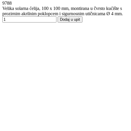
9788
Velika solarna ćelija, 100 x 100 mm, montirana u čvrsto kućište s
prozirnim akrilnim poklopcem i sigurnosnim utičnicama Ø 4 mm.
Dodaj u upit