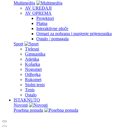
Multimedija
AV UREĐAJI
AV OPREMA
Projektori
Platna
Interaktivne ploče
Ormari za pohranu i punjenje prijenosnika
Ostalo / pomagala
Sport
Tjelesni
Gimnastika
Atletika
Košarka
Nogomet
Odbojka
Rukomet
Stolni tenis
Tenis
Ostalo
ISTAKNUTO
Novosti
Posebna ponuda