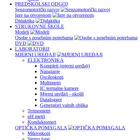
PREDŠKOLSKI ODGOJ
Senzomotorički razvoj
Igre na otvorenom
Didaktika
STRUKOVNE ŠKOLE
Modeli
Osobe s posebnim potrebama
DVD
LABORATORIJ
MJERNI UREĐAJI
ELEKTRONIKA
Kompleti (mjerni uređaji)
Napajanje
Osciloskopi
Multimetri
IC termalne kamere
Mjerni uređaji - okoliš
Datalogger
Generatori valnih oblika
Termometri
pH metri
Konduktomeri
OPTIČKA POMAGALA
Mikroskopi
Stereo lupe