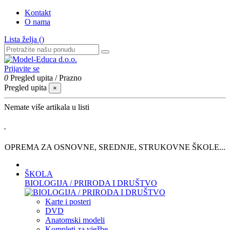
Kontakt
O nama
Lista želja (
)
Prijavite se
0
Pregled upita
/
Prazno
Pregled upita
×
Nemate više artikala u listi
.
OPREMA ZA OSNOVNE, SREDNJE, STRUKOVNE ŠKOLE...
ŠKOLA
BIOLOGIJA / PRIRODA I DRUŠTVO
Karte i posteri
DVD
Anatomski modeli
Kompleti za vježbe