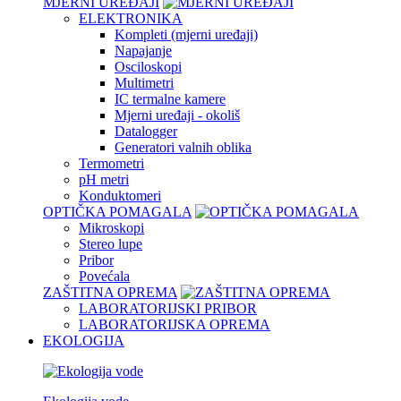
MJERNI UREĐAJI
ELEKTRONIKA
Kompleti (mjerni uređaji)
Napajanje
Osciloskopi
Multimetri
IC termalne kamere
Mjerni uređaji - okoliš
Datalogger
Generatori valnih oblika
Termometri
pH metri
Konduktomeri
OPTIČKA POMAGALA
Mikroskopi
Stereo lupe
Pribor
Povećala
ZAŠTITNA OPREMA
LABORATORIJSKI PRIBOR
LABORATORIJSKA OPREMA
EKOLOGIJA