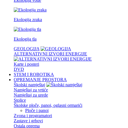
Ekologija vode
Ekologija zraka
Ekologija tla
GEOLOGIJA
ALTERNATIVNI IZVORI ENERGIJE
Karte i posteri
DVD
STEM I ROBOTIKA
OPREMANJE PROSTORA
Školski namještaj
Namještaj za vrtiće
Namještaj za urede
Stolice
Školske ploče, panoi, oglasni ormarići
Ploče i panoi
Zvona i programatori
Zastave i grbovi
Ostala oprema