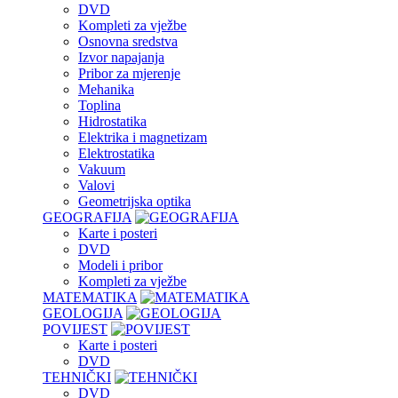
DVD
Kompleti za vježbe
Osnovna sredstva
Izvor napajanja
Pribor za mjerenje
Mehanika
Toplina
Hidrostatika
Elektrika i magnetizam
Elektrostatika
Vakuum
Valovi
Geometrijska optika
GEOGRAFIJA
Karte i posteri
DVD
Modeli i pribor
Kompleti za vježbe
MATEMATIKA
GEOLOGIJA
POVIJEST
Karte i posteri
DVD
TEHNIČKI
DVD