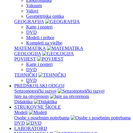
Elektrostatika
Vakuum
Valovi
Geometrijska optika
GEOGRAFIJA
Karte i posteri
DVD
Modeli i pribor
Kompleti za vježbe
MATEMATIKA
GEOLOGIJA
POVIJEST
Karte i posteri
DVD
TEHNIČKI
DVD
PREDŠKOLSKI ODGOJ
Senzomotorički razvoj
Igre na otvorenom
Didaktika
STRUKOVNE ŠKOLE
Modeli
Osobe s posebnim potrebama
DVD
LABORATORIJ