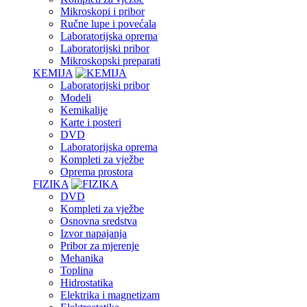
Mikroskopi i pribor
Ručne lupe i povećala
Laboratorijska oprema
Laboratorijski pribor
Mikroskopski preparati
KEMIJA
Laboratorijski pribor
Modeli
Kemikalije
Karte i posteri
DVD
Laboratorijska oprema
Kompleti za vježbe
Oprema prostora
FIZIKA
DVD
Kompleti za vježbe
Osnovna sredstva
Izvor napajanja
Pribor za mjerenje
Mehanika
Toplina
Hidrostatika
Elektrika i magnetizam