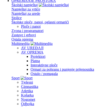
OPREMANJE PROSTORA
Školski namještaj
Namještaj za vrtiće
Namještaj za urede
Stolice
Školske ploče, panoi, oglasni ormarići
Ploče i panoi
Zvona i programatori
Zastave i grbovi
Ostala oprema
Multimedija
AV UREĐAJI
AV OPREMA
Projektori
Platna
Interaktivne ploče
Ormari za pohranu i punjenje prijenosnika
Ostalo / pomagala
Sport
Tjelesni
Gimnastika
Atletika
Košarka
Nogomet
Odbojka