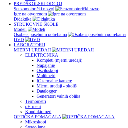
PREDŠKOLSKI ODGOJ
Senzomotorički razvoj
Igre na otvorenom
Didaktika
STRUKOVNE ŠKOLE
Modeli
Osobe s posebnim potrebama
DVD
LABORATORIJ
MJERNI UREĐAJI
ELEKTRONIKA
Kompleti (mjerni uređaji)
Napajanje
Osciloskopi
Multimetri
IC termalne kamere
Mjerni uređaji - okoliš
Datalogger
Generatori valnih oblika
Termometri
pH metri
Konduktomeri
OPTIČKA POMAGALA
Mikroskopi
Stereo lupe