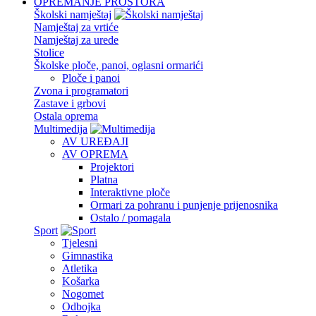
OPREMANJE PROSTORA
Školski namještaj
Namještaj za vrtiće
Namještaj za urede
Stolice
Školske ploče, panoi, oglasni ormarići
Ploče i panoi
Zvona i programatori
Zastave i grbovi
Ostala oprema
Multimedija
AV UREĐAJI
AV OPREMA
Projektori
Platna
Interaktivne ploče
Ormari za pohranu i punjenje prijenosnika
Ostalo / pomagala
Sport
Tjelesni
Gimnastika
Atletika
Košarka
Nogomet
Odbojka