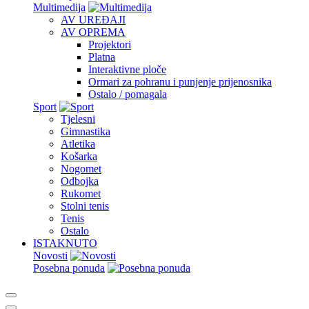
Multimedija
AV UREĐAJI
AV OPREMA
Projektori
Platna
Interaktivne ploče
Ormari za pohranu i punjenje prijenosnika
Ostalo / pomagala
Sport
Tjelesni
Gimnastika
Atletika
Košarka
Nogomet
Odbojka
Rukomet
Stolni tenis
Tenis
Ostalo
ISTAKNUTO
Novosti
Posebna ponuda