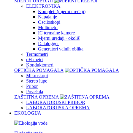
MJERNI UREĐAJI
ELEKTRONIKA
Kompleti (mjerni uređaji)
Napajanje
Osciloskopi
Multimetri
IC termalne kamere
Mjerni uređaji - okoliš
Datalogger
Generatori valnih oblika
Termometri
pH metri
Konduktomeri
OPTIČKA POMAGALA
Mikroskopi
Stereo lupe
Pribor
Povećala
ZAŠTITNA OPREMA
LABORATORIJSKI PRIBOR
LABORATORIJSKA OPREMA
EKOLOGIJA