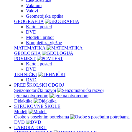
Elektrostatika
Vakuum
Valovi
Geometrijska optika
GEOGRAFIJA
Karte i posteri
DVD
Modeli i pribor
Kompleti za vježbe
MATEMATIKA
GEOLOGIJA
POVIJEST
Karte i posteri
DVD
TEHNIČKI
DVD
PREDŠKOLSKI ODGOJ
Senzomotorički razvoj
Igre na otvorenom
Didaktika
STRUKOVNE ŠKOLE
Modeli
Osobe s posebnim potrebama
DVD
LABORATORIJ