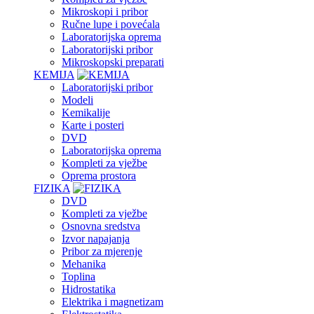
Mikroskopi i pribor
Ručne lupe i povećala
Laboratorijska oprema
Laboratorijski pribor
Mikroskopski preparati
KEMIJA
Laboratorijski pribor
Modeli
Kemikalije
Karte i posteri
DVD
Laboratorijska oprema
Kompleti za vježbe
Oprema prostora
FIZIKA
DVD
Kompleti za vježbe
Osnovna sredstva
Izvor napajanja
Pribor za mjerenje
Mehanika
Toplina
Hidrostatika
Elektrika i magnetizam