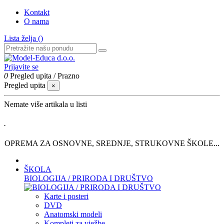
Kontakt
O nama
Lista želja (
)
Prijavite se
0
Pregled upita
/
Prazno
Pregled upita
×
Nemate više artikala u listi
.
OPREMA ZA OSNOVNE, SREDNJE, STRUKOVNE ŠKOLE...
ŠKOLA
BIOLOGIJA / PRIRODA I DRUŠTVO
Karte i posteri
DVD
Anatomski modeli
Kompleti za vježbe