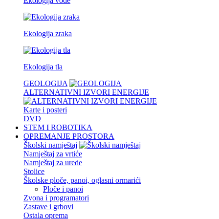
Ekologija vode
Ekologija zraka
Ekologija tla
GEOLOGIJA
ALTERNATIVNI IZVORI ENERGIJE
Karte i posteri
DVD
STEM I ROBOTIKA
OPREMANJE PROSTORA
Školski namještaj
Namještaj za vrtiće
Namještaj za urede
Stolice
Školske ploče, panoi, oglasni ormarići
Ploče i panoi
Zvona i programatori
Zastave i grbovi
Ostala oprema