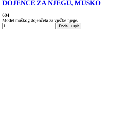
DOJENČE ZA NJEGU, MUŠKO
684
Model muškog dojenčeta za vježbe njege.
Dodaj u upit