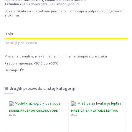
Cijene su informativnog karaktera i nisu ažurirane.
Aktualnu cijenu dobiti ćete u službenoj ponudi.
Slike artikala su ilustrativne prirode te ne moraju u potpunosti odgovarati
artiklima.
Opis
Detalji proizvoda
Mjerenje trenutne, maksimalne i minimalne temperature zraka
Raspon mjerenja: -30°C do +50°C
Očitanje: 1°C
16 drugih proizvoda u istoj kategoriji:
MODEL KRUŽNOG CIKLUSA VODE
MREŽICA ZA HVATANJE LEPTIRA
6295
3685