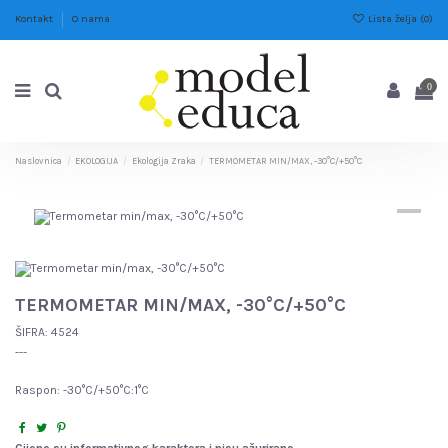
Lista želja (
0
)
Kontakt
O nama
0
Naslovnica
EKOLOGIJA
Ekologija Zraka
TERMOMETAR MIN/MAX, -30°C/+50°C
TERMOMETAR MIN/MAX, -30°C/+50°C
ŠIFRA:
4524
---
Raspon: -30°C/+50°C:1°C