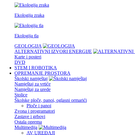
Ekologija zraka
Ekologija tla
GEOLOGIJA
ALTERNATIVNI IZVORI ENERGIJE
Karte i posteri
DVD
STEM I ROBOTIKA
OPREMANJE PROSTORA
Školski namještaj
Namještaj za vrtiće
Namještaj za urede
Stolice
Školske ploče, panoi, oglasni ormarići
Ploče i panoi
Zvona i programatori
Zastave i grbovi
Ostala oprema
Multimedija
AV UREĐAJI