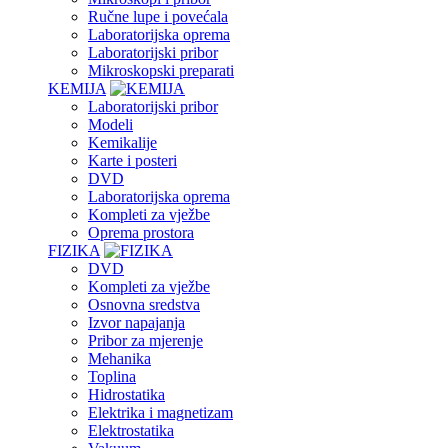
Ručne lupe i povećala
Laboratorijska oprema
Laboratorijski pribor
Mikroskopski preparati
KEMIJA
Laboratorijski pribor
Modeli
Kemikalije
Karte i posteri
DVD
Laboratorijska oprema
Kompleti za vježbe
Oprema prostora
FIZIKA
DVD
Kompleti za vježbe
Osnovna sredstva
Izvor napajanja
Pribor za mjerenje
Mehanika
Toplina
Hidrostatika
Elektrika i magnetizam
Elektrostatika