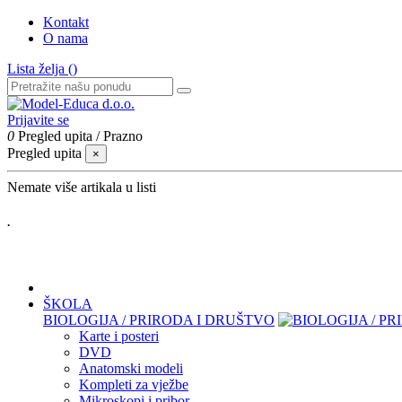
Kontakt
O nama
Lista želja (
)
Prijavite se
0
Pregled upita
/
Prazno
Pregled upita
×
Nemate više artikala u listi
.
ŠKOLA
BIOLOGIJA / PRIRODA I DRUŠTVO
Karte i posteri
DVD
Anatomski modeli
Kompleti za vježbe
Mikroskopi i pribor