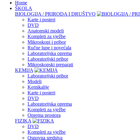
Home
ŠKOLA
BIOLOGIJA / PRIRODA I DRUŠTVO
Karte i posteri
DVD
Anatomski modeli
Kompleti za vježbe
Mikroskopi i pribor
Ručne lupe i povećala
Laboratorijska oprema
Laboratorijski pribor
Mikroskopski preparati
KEMIJA
Laboratorijski pribor
Modeli
Kemikalije
Karte i posteri
DVD
Laboratorijska oprema
Kompleti za vježbe
Oprema prostora
FIZIKA
DVD
Kompleti za vježbe
Osnovna sredstva