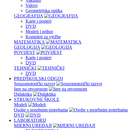
Vakuum
Valovi
Geometrijska optika
GEOGRAFIJA
Karte i posteri
DVD
Modeli i pribor
Kompleti za vježbe
MATEMATIKA
GEOLOGIJA
POVIJEST
Karte i posteri
DVD
TEHNIČKI
DVD
PREDŠKOLSKI ODGOJ
Senzomotorički razvoj
Igre na otvorenom
Didaktika
STRUKOVNE ŠKOLE
Modeli
Osobe s posebnim potrebama
DVD
LABORATORIJ
MJERNI UREĐAJI