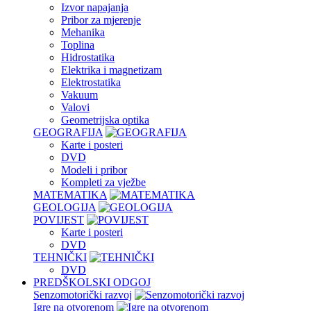
Izvor napajanja
Pribor za mjerenje
Mehanika
Toplina
Hidrostatika
Elektrika i magnetizam
Elektrostatika
Vakuum
Valovi
Geometrijska optika
GEOGRAFIJA
Karte i posteri
DVD
Modeli i pribor
Kompleti za vježbe
MATEMATIKA
GEOLOGIJA
POVIJEST
Karte i posteri
DVD
TEHNIČKI
DVD
PREDŠKOLSKI ODGOJ
Senzomotorički razvoj
Igre na otvorenom