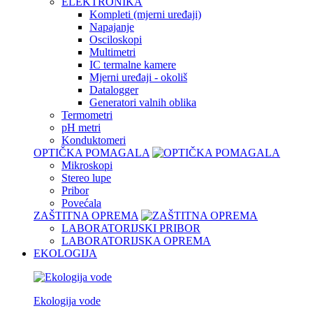
ELEKTRONIKA
Kompleti (mjerni uređaji)
Napajanje
Osciloskopi
Multimetri
IC termalne kamere
Mjerni uređaji - okoliš
Datalogger
Generatori valnih oblika
Termometri
pH metri
Konduktomeri
OPTIČKA POMAGALA
Mikroskopi
Stereo lupe
Pribor
Povećala
ZAŠTITNA OPREMA
LABORATORIJSKI PRIBOR
LABORATORIJSKA OPREMA
EKOLOGIJA
Ekologija vode