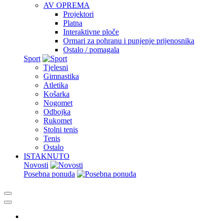
AV OPREMA
Projektori
Platna
Interaktivne ploče
Ormari za pohranu i punjenje prijenosnika
Ostalo / pomagala
Sport
Tjelesni
Gimnastika
Atletika
Košarka
Nogomet
Odbojka
Rukomet
Stolni tenis
Tenis
Ostalo
ISTAKNUTO
Novosti
Posebna ponuda