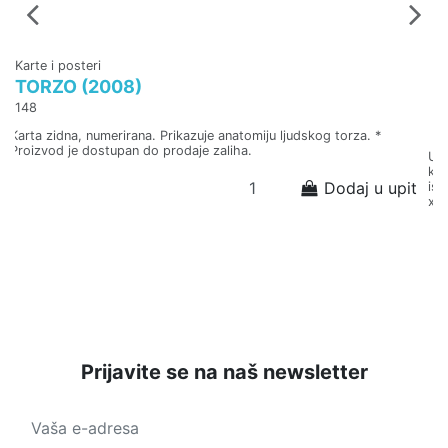
Karte i posteri
Ka
TORZO (2008)
Z
S
148
5
Karta zidna, numerirana. Prikazuje anatomiju ljudskog torza. *
Proizvod je dostupan do prodaje zaliha.
U z
kor
Dodaj u upit
isp
x 
Prijavite se na naš newsletter