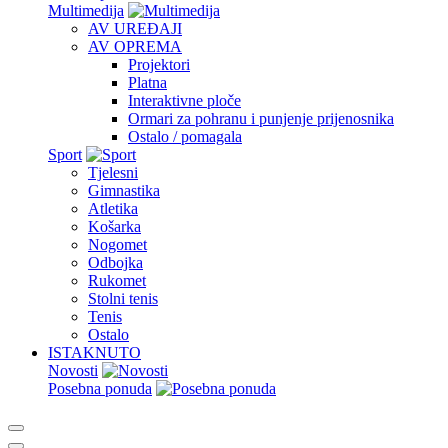
Multimedija
AV UREĐAJI
AV OPREMA
Projektori
Platna
Interaktivne ploče
Ormari za pohranu i punjenje prijenosnika
Ostalo / pomagala
Sport
Tjelesni
Gimnastika
Atletika
Košarka
Nogomet
Odbojka
Rukomet
Stolni tenis
Tenis
Ostalo
ISTAKNUTO
Novosti
Posebna ponuda