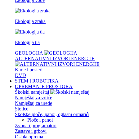
Ekologija vode
Ekologija zraka
Ekologija tla
GEOLOGIJA
ALTERNATIVNI IZVORI ENERGIJE
Karte i posteri
DVD
STEM I ROBOTIKA
OPREMANJE PROSTORA
Školski namještaj
Namještaj za vrtiće
Namještaj za urede
Stolice
Školske ploče, panoi, oglasni ormarići
Ploče i panoi
Zvona i programatori
Zastave i grbovi
Ostala oprema