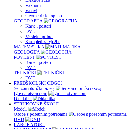
Elektrostatika
Vakuum
Valovi
Geometrijska optika
GEOGRAFIJA
Karte i posteri
DVD
Modeli i pribor
Kompleti za vježbe
MATEMATIKA
GEOLOGIJA
POVIJEST
Karte i posteri
DVD
TEHNIČKI
DVD
PREDŠKOLSKI ODGOJ
Senzomotorički razvoj
Igre na otvorenom
Didaktika
STRUKOVNE ŠKOLE
Modeli
Osobe s posebnim potrebama
DVD
LABORATORIJ