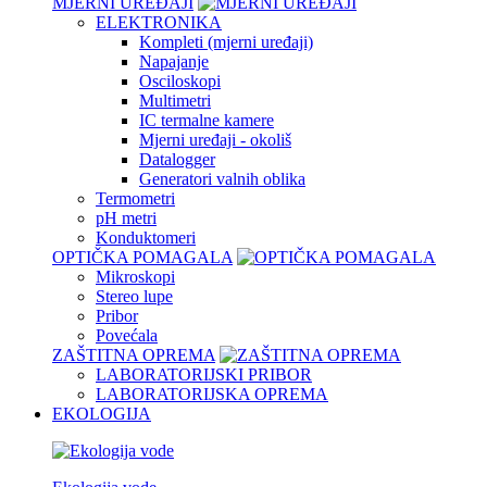
MJERNI UREĐAJI
ELEKTRONIKA
Kompleti (mjerni uređaji)
Napajanje
Osciloskopi
Multimetri
IC termalne kamere
Mjerni uređaji - okoliš
Datalogger
Generatori valnih oblika
Termometri
pH metri
Konduktomeri
OPTIČKA POMAGALA
Mikroskopi
Stereo lupe
Pribor
Povećala
ZAŠTITNA OPREMA
LABORATORIJSKI PRIBOR
LABORATORIJSKA OPREMA
EKOLOGIJA