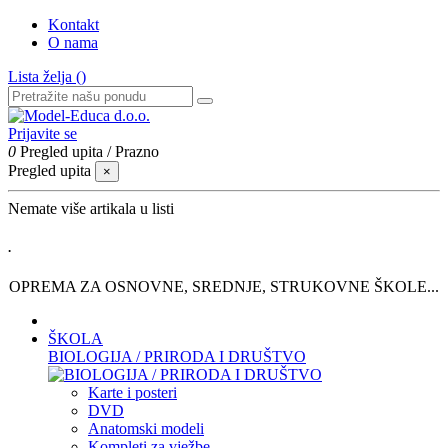
Kontakt
O nama
Lista želja (
)
Prijavite se
0
Pregled upita
/
Prazno
Pregled upita
×
Nemate više artikala u listi
.
OPREMA ZA OSNOVNE, SREDNJE, STRUKOVNE ŠKOLE...
ŠKOLA
BIOLOGIJA / PRIRODA I DRUŠTVO
Karte i posteri
DVD
Anatomski modeli
Kompleti za vježbe