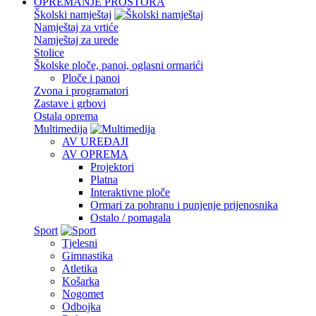
OPREMANJE PROSTORA
Školski namještaj
Namještaj za vrtiće
Namještaj za urede
Stolice
Školske ploče, panoi, oglasni ormarići
Ploče i panoi
Zvona i programatori
Zastave i grbovi
Ostala oprema
Multimedija
AV UREĐAJI
AV OPREMA
Projektori
Platna
Interaktivne ploče
Ormari za pohranu i punjenje prijenosnika
Ostalo / pomagala
Sport
Tjelesni
Gimnastika
Atletika
Košarka
Nogomet
Odbojka