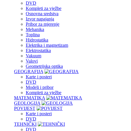
DVD
Kompleti za vježbe
Osnovna sredstva
Izvor napajanja
Pribor za mjerenje
Mehanika
Toplina
Hidrostatika
Elektrika i magnetizam
Elektrostatika
Vakuum
Valovi
Geometrijska optika
GEOGRAFIJA
Karte i posteri
DVD
Modeli i pribor
Kompleti za vježbe
MATEMATIKA
GEOLOGIJA
POVIJEST
Karte i posteri
DVD
TEHNIČKI
DVD