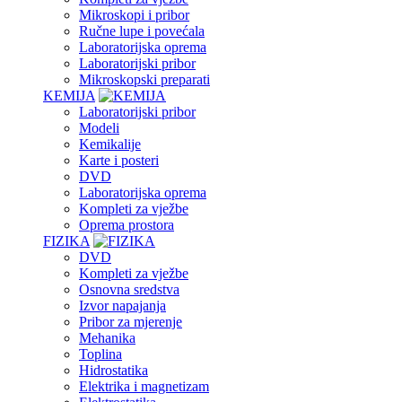
Mikroskopi i pribor
Ručne lupe i povećala
Laboratorijska oprema
Laboratorijski pribor
Mikroskopski preparati
KEMIJA
Laboratorijski pribor
Modeli
Kemikalije
Karte i posteri
DVD
Laboratorijska oprema
Kompleti za vježbe
Oprema prostora
FIZIKA
DVD
Kompleti za vježbe
Osnovna sredstva
Izvor napajanja
Pribor za mjerenje
Mehanika
Toplina
Hidrostatika
Elektrika i magnetizam