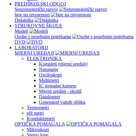
PREDŠKOLSKI ODGOJ
Senzomotorički razvoj
Igre na otvorenom
Didaktika
STRUKOVNE ŠKOLE
Modeli
Osobe s posebnim potrebama
DVD
LABORATORIJ
MJERNI UREĐAJI
ELEKTRONIKA
Kompleti (mjerni uređaji)
Napajanje
Osciloskopi
Multimetri
IC termalne kamere
Mjerni uređaji - okoliš
Datalogger
Generatori valnih oblika
Termometri
pH metri
Konduktomeri
OPTIČKA POMAGALA
Mikroskopi
Stereo lupe