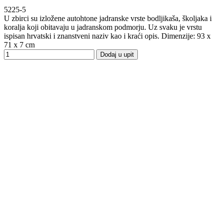
5225-5
U zbirci su izložene autohtone jadranske vrste bodljikaša, školjaka i
koralja koji obitavaju u jadranskom podmorju. Uz svaku je vrstu
ispisan hrvatski i znanstveni naziv kao i kraći opis. Dimenzije: 93 x
71 x 7 cm
Dodaj u upit