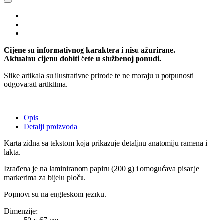
Cijene su informativnog karaktera i nisu ažurirane.
Aktualnu cijenu dobiti ćete u službenoj ponudi.
Slike artikala su ilustrativne prirode te ne moraju u potpunosti
odgovarati artiklima.
Opis
Detalji proizvoda
Karta zidna sa tekstom koja prikazuje detaljnu anatomiju ramena i
lakta.
Izrađena je na laminiranom papiru (200 g) i omogućava pisanje
markerima za bijelu ploču.
Pojmovi su na engleskom jeziku.
Dimenzije:
50 x 67 cm