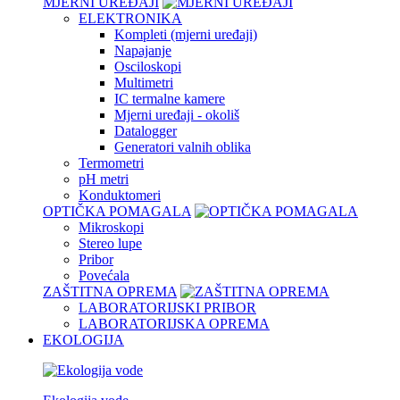
MJERNI UREĐAJI
ELEKTRONIKA
Kompleti (mjerni uređaji)
Napajanje
Osciloskopi
Multimetri
IC termalne kamere
Mjerni uređaji - okoliš
Datalogger
Generatori valnih oblika
Termometri
pH metri
Konduktomeri
OPTIČKA POMAGALA
Mikroskopi
Stereo lupe
Pribor
Povećala
ZAŠTITNA OPREMA
LABORATORIJSKI PRIBOR
LABORATORIJSKA OPREMA
EKOLOGIJA