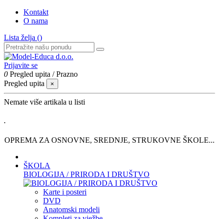
Kontakt
O nama
Lista želja (
)
Prijavite se
0
Pregled upita
/
Prazno
Pregled upita
×
Nemate više artikala u listi
.
OPREMA ZA OSNOVNE, SREDNJE, STRUKOVNE ŠKOLE...
ŠKOLA
BIOLOGIJA / PRIRODA I DRUŠTVO
Karte i posteri
DVD
Anatomski modeli
Kompleti za vježbe