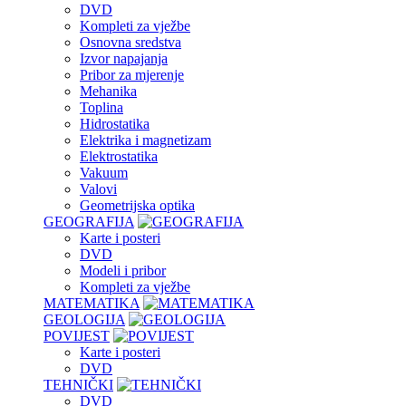
DVD
Kompleti za vježbe
Osnovna sredstva
Izvor napajanja
Pribor za mjerenje
Mehanika
Toplina
Hidrostatika
Elektrika i magnetizam
Elektrostatika
Vakuum
Valovi
Geometrijska optika
GEOGRAFIJA
Karte i posteri
DVD
Modeli i pribor
Kompleti za vježbe
MATEMATIKA
GEOLOGIJA
POVIJEST
Karte i posteri
DVD
TEHNIČKI
DVD