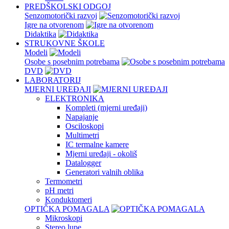
PREDŠKOLSKI ODGOJ
Senzomotorički razvoj
Igre na otvorenom
Didaktika
STRUKOVNE ŠKOLE
Modeli
Osobe s posebnim potrebama
DVD
LABORATORIJ
MJERNI UREĐAJI
ELEKTRONIKA
Kompleti (mjerni uređaji)
Napajanje
Osciloskopi
Multimetri
IC termalne kamere
Mjerni uređaji - okoliš
Datalogger
Generatori valnih oblika
Termometri
pH metri
Konduktomeri
OPTIČKA POMAGALA
Mikroskopi
Stereo lupe