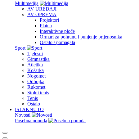
Multimedija
AV UREĐAJI
AV OPREMA
Projektori
Platna
Interaktivne ploče
Ormari za pohranu i punjenje prijenosnika
Ostalo / pomagala
Sport
Tjelesni
Gimnastika
Atletika
Košarka
Nogomet
Odbojka
Rukomet
Stolni tenis
Tenis
Ostalo
ISTAKNUTO
Novosti
Posebna ponuda