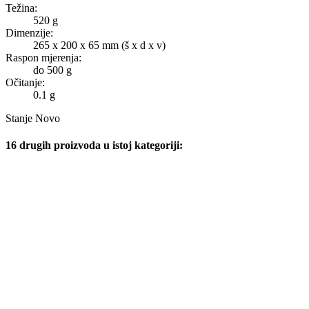
Težina:
520 g
Dimenzije:
265 x 200 x 65 mm (š x d x v)
Raspon mjerenja:
do 500 g
Očitanje:
0.1 g
Stanje
Novo
16 drugih proizvoda u istoj kategoriji: