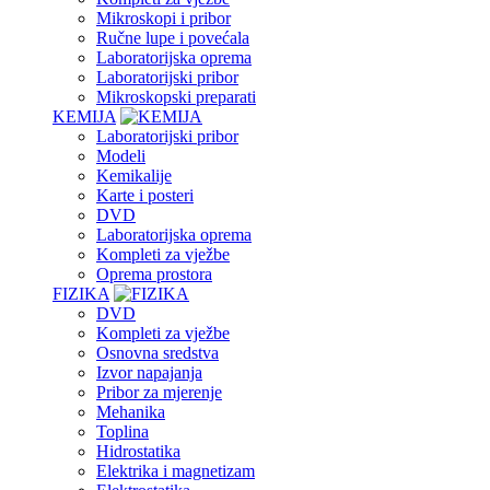
Mikroskopi i pribor
Ručne lupe i povećala
Laboratorijska oprema
Laboratorijski pribor
Mikroskopski preparati
KEMIJA
Laboratorijski pribor
Modeli
Kemikalije
Karte i posteri
DVD
Laboratorijska oprema
Kompleti za vježbe
Oprema prostora
FIZIKA
DVD
Kompleti za vježbe
Osnovna sredstva
Izvor napajanja
Pribor za mjerenje
Mehanika
Toplina
Hidrostatika
Elektrika i magnetizam