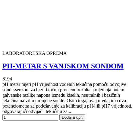
LABORATORIJSKA OPREMA
PH-METAR S VANJSKOM SONDOM
6194
pH metar mjeri pH vrijednost vodenih tekućina pomoću odvojive
sonde-senzora za brzu i točnu procjenu rezultata mjerenja putem
galvanske razlike napona između kiselih, neutralnih i bazičnih
tekućina na vrhu uronjene sonde. Osim toga, ovaj uređaj ima dva
potenciometra za podešavanje za kalibraciju pH4 ili pH7 vrijednosti,
odgovarajući odvijač i tekućinu za...
Dodaj u upit