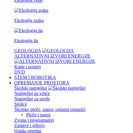
Ekologija vode
Ekologija zraka
Ekologija tla
GEOLOGIJA
ALTERNATIVNI IZVORI ENERGIJE
Karte i posteri
DVD
STEM I ROBOTIKA
OPREMANJE PROSTORA
Školski namještaj
Namještaj za vrtiće
Namještaj za urede
Stolice
Školske ploče, panoi, oglasni ormarići
Ploče i panoi
Zvona i programatori
Zastave i grbovi
Ostala oprema