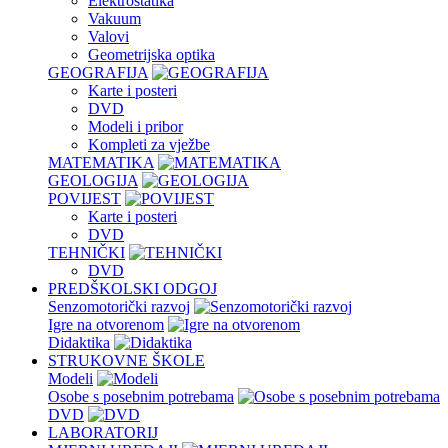
Elektrostatika
Vakuum
Valovi
Geometrijska optika
GEOGRAFIJA
Karte i posteri
DVD
Modeli i pribor
Kompleti za vježbe
MATEMATIKA
GEOLOGIJA
POVIJEST
Karte i posteri
DVD
TEHNIČKI
DVD
PREDŠKOLSKI ODGOJ
Senzomotorički razvoj
Igre na otvorenom
Didaktika
STRUKOVNE ŠKOLE
Modeli
Osobe s posebnim potrebama
DVD
LABORATORIJ