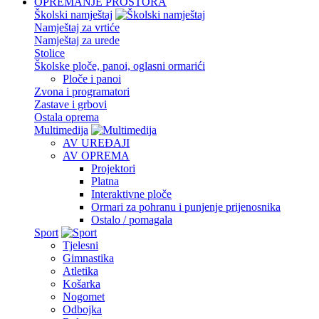
OPREMANJE PROSTORA
Školski namještaj
Namještaj za vrtiće
Namještaj za urede
Stolice
Školske ploče, panoi, oglasni ormarići
Ploče i panoi
Zvona i programatori
Zastave i grbovi
Ostala oprema
Multimedija
AV UREĐAJI
AV OPREMA
Projektori
Platna
Interaktivne ploče
Ormari za pohranu i punjenje prijenosnika
Ostalo / pomagala
Sport
Tjelesni
Gimnastika
Atletika
Košarka
Nogomet
Odbojka