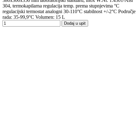
380x300x350 mm laboratorijski standard, Inox W.Nr. 1.4301-Aisi
304, termokapilarna regulacija temp. prema stupnjevima °C
regulacijski termostat analogni 30-110°C stabilnost +/-2°C Područje
rada: 35-99,9°C Volumen: 15 L
Dodaj u upit