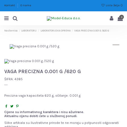
Lista želja (
)
Kontakt
O nama
0
Naslovnica
LABORATORIJ
LABORATORIJSKA OPREMA
VAGA PRECIZNA 0.001 G /620 G
VAGA PRECIZNA 0.001 G /620 G
ŠIFRA:
4385
---
Precizna vaga kapaciteta 620 g, očitanje: 0.001 g
Cijene su informativnog karaktera i nisu ažurirane.
Aktualnu cijenu dobiti ćete u službenoj ponudi.
Slike artikala su ilustrativne prirode te ne moraju u potpunosti odgovarati
artiklima.