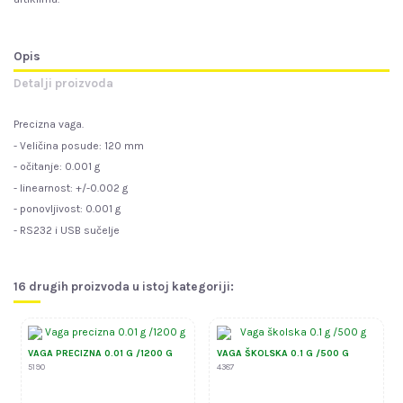
Opis
Detalji proizvoda
Precizna vaga.
- Veličina posude: 120 mm
- očitanje: 0.001 g
- linearnost: +/-0.002 g
- ponovljivost: 0.001 g
- RS232 i USB sučelje
16 drugih proizvoda u istoj kategoriji:
VAGA PRECIZNA 0.01 G /1200 G
VAGA ŠKOLSKA 0.1 G /500 G
5190
4387