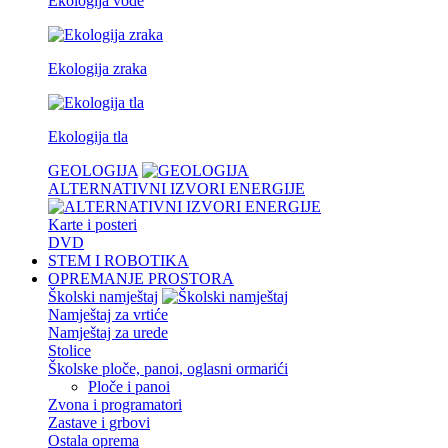
Ekologija vode
Ekologija zraka
Ekologija tla
GEOLOGIJA
ALTERNATIVNI IZVORI ENERGIJE
Karte i posteri
DVD
STEM I ROBOTIKA
OPREMANJE PROSTORA
Školski namještaj
Namještaj za vrtiće
Namještaj za urede
Stolice
Školske ploče, panoi, oglasni ormarići
Ploče i panoi
Zvona i programatori
Zastave i grbovi
Ostala oprema