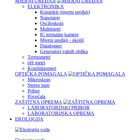
MJERNI UREĐAJI
ELEKTRONIKA
Kompleti (mjerni uređaji)
Napajanje
Osciloskopi
Multimetri
IC termalne kamere
Mjerni uređaji - okoliš
Datalogger
Generatori valnih oblika
Termometri
pH metri
Konduktomeri
OPTIČKA POMAGALA
Mikroskopi
Stereo lupe
Pribor
Povećala
ZAŠTITNA OPREMA
LABORATORIJSKI PRIBOR
LABORATORIJSKA OPREMA
EKOLOGIJA