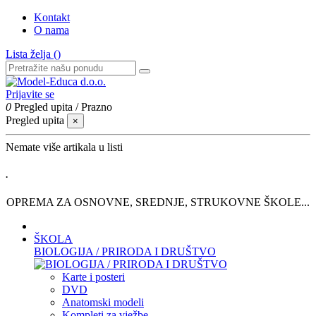
Kontakt
O nama
Lista želja (
)
Prijavite se
0
Pregled upita
/
Prazno
Pregled upita
×
Nemate više artikala u listi
.
OPREMA ZA OSNOVNE, SREDNJE, STRUKOVNE ŠKOLE...
ŠKOLA
BIOLOGIJA / PRIRODA I DRUŠTVO
Karte i posteri
DVD
Anatomski modeli
Kompleti za vježbe