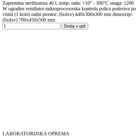
Zapremina sterilizatora 40 L temp. rada: +10° - 300°C snaga: 1200
W ugrađen ventilator mikroprocesorska kontrola polica podesiva po
visini (1 kom) radni prostor: (šxdxv) 440x300x300 mm dimenzije:
(šxdxv) 700x450x500 mm
Dodaj u upit
LABORATORIJSKA OPREMA