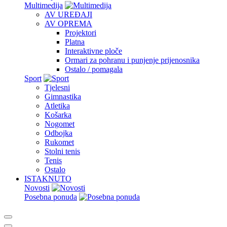
Multimedija
AV UREĐAJI
AV OPREMA
Projektori
Platna
Interaktivne ploče
Ormari za pohranu i punjenje prijenosnika
Ostalo / pomagala
Sport
Tjelesni
Gimnastika
Atletika
Košarka
Nogomet
Odbojka
Rukomet
Stolni tenis
Tenis
Ostalo
ISTAKNUTO
Novosti
Posebna ponuda