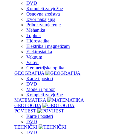
DVD
Kompleti za vježbe
Osnovna sredstva
Izvor napajanja
Pribor za mjerenje
Mehanika
Toplina
Hidrostatika
Elektrika i magnetizam
Elektrostatika
Vakuum
Valovi
Geometrijska optika
GEOGRAFIJA
Karte i posteri
DVD
Modeli i pribor
Kompleti za vježbe
MATEMATIKA
GEOLOGIJA
POVIJEST
Karte i posteri
DVD
TEHNIČKI
DVD