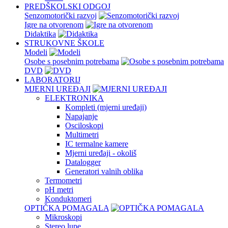
PREDŠKOLSKI ODGOJ
Senzomotorički razvoj
Igre na otvorenom
Didaktika
STRUKOVNE ŠKOLE
Modeli
Osobe s posebnim potrebama
DVD
LABORATORIJ
MJERNI UREĐAJI
ELEKTRONIKA
Kompleti (mjerni uređaji)
Napajanje
Osciloskopi
Multimetri
IC termalne kamere
Mjerni uređaji - okoliš
Datalogger
Generatori valnih oblika
Termometri
pH metri
Konduktomeri
OPTIČKA POMAGALA
Mikroskopi
Stereo lupe