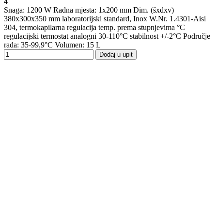
4
Snaga: 1200 W Radna mjesta: 1x200 mm Dim. (šxdxv)
380x300x350 mm laboratorijski standard, Inox W.Nr. 1.4301-Aisi
304, termokapilarna regulacija temp. prema stupnjevima °C
regulacijski termostat analogni 30-110°C stabilnost +/-2°C Područje
rada: 35-99,9°C Volumen: 15 L
Dodaj u upit