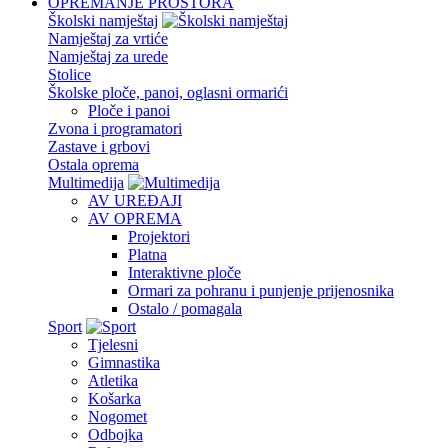
OPREMANJE PROSTORA
Školski namještaj
Namještaj za vrtiće
Namještaj za urede
Stolice
Školske ploče, panoi, oglasni ormarići
Ploče i panoi
Zvona i programatori
Zastave i grbovi
Ostala oprema
Multimedija
AV UREĐAJI
AV OPREMA
Projektori
Platna
Interaktivne ploče
Ormari za pohranu i punjenje prijenosnika
Ostalo / pomagala
Sport
Tjelesni
Gimnastika
Atletika
Košarka
Nogomet
Odbojka