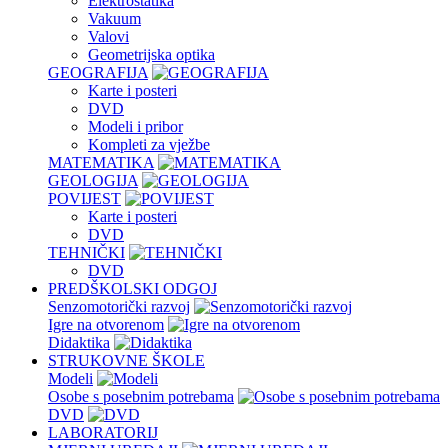
Elektrostatika
Vakuum
Valovi
Geometrijska optika
GEOGRAFIJA
Karte i posteri
DVD
Modeli i pribor
Kompleti za vježbe
MATEMATIKA
GEOLOGIJA
POVIJEST
Karte i posteri
DVD
TEHNIČKI
DVD
PREDŠKOLSKI ODGOJ
Senzomotorički razvoj
Igre na otvorenom
Didaktika
STRUKOVNE ŠKOLE
Modeli
Osobe s posebnim potrebama
DVD
LABORATORIJ