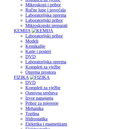
Mikroskopi i pribor
Ručne lupe i povećala
Laboratorijska oprema
Laboratorijski pribor
Mikroskopski preparati
KEMIJA
Laboratorijski pribor
Modeli
Kemikalije
Karte i posteri
DVD
Laboratorijska oprema
Kompleti za vježbe
Oprema prostora
FIZIKA
DVD
Kompleti za vježbe
Osnovna sredstva
Izvor napajanja
Pribor za mjerenje
Mehanika
Toplina
Hidrostatika
Elektrika i magnetizam