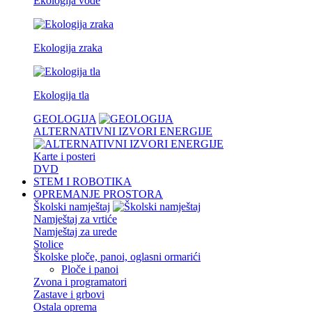
Ekologija vode
Ekologija zraka
Ekologija tla
GEOLOGIJA
ALTERNATIVNI IZVORI ENERGIJE
Karte i posteri
DVD
STEM I ROBOTIKA
OPREMANJE PROSTORA
Školski namještaj
Namještaj za vrtiće
Namještaj za urede
Stolice
Školske ploče, panoi, oglasni ormarići
Ploče i panoi
Zvona i programatori
Zastave i grbovi
Ostala oprema