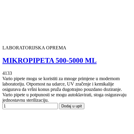
LABORATORIJSKA OPREMA
MIKROPIPETA 500-5000 ΜL
4133
Vario pipete mogu se koristiti za mnoge primjene u modernom
laboratoriju. Otpornost na udarce, UV zračenje i kemikalije
osigurava da vršni konus pruža dugotrajno pouzdano doziranje.
Vario pipete u potpunosti se mogu autoklavirati, stoga osiguravaju
jednostavnu sterilizaciju.
Dodaj u upit