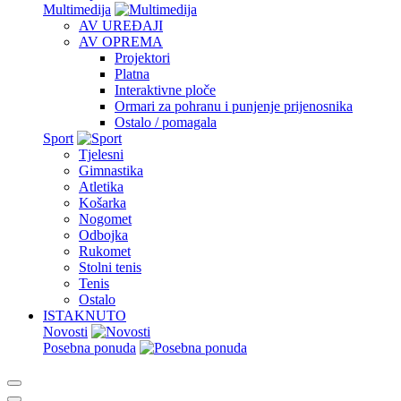
Multimedija
AV UREĐAJI
AV OPREMA
Projektori
Platna
Interaktivne ploče
Ormari za pohranu i punjenje prijenosnika
Ostalo / pomagala
Sport
Tjelesni
Gimnastika
Atletika
Košarka
Nogomet
Odbojka
Rukomet
Stolni tenis
Tenis
Ostalo
ISTAKNUTO
Novosti
Posebna ponuda