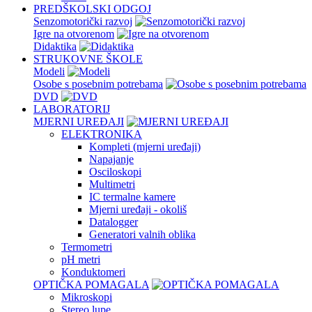
PREDŠKOLSKI ODGOJ
Senzomotorički razvoj
Igre na otvorenom
Didaktika
STRUKOVNE ŠKOLE
Modeli
Osobe s posebnim potrebama
DVD
LABORATORIJ
MJERNI UREĐAJI
ELEKTRONIKA
Kompleti (mjerni uređaji)
Napajanje
Osciloskopi
Multimetri
IC termalne kamere
Mjerni uređaji - okoliš
Datalogger
Generatori valnih oblika
Termometri
pH metri
Konduktomeri
OPTIČKA POMAGALA
Mikroskopi
Stereo lupe