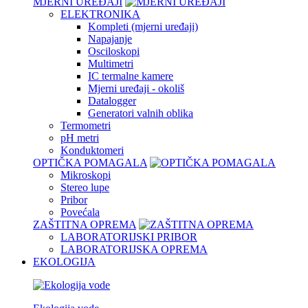
MJERNI UREĐAJI
ELEKTRONIKA
Kompleti (mjerni uređaji)
Napajanje
Osciloskopi
Multimetri
IC termalne kamere
Mjerni uređaji - okoliš
Datalogger
Generatori valnih oblika
Termometri
pH metri
Konduktomeri
OPTIČKA POMAGALA
Mikroskopi
Stereo lupe
Pribor
Povećala
ZAŠTITNA OPREMA
LABORATORIJSKI PRIBOR
LABORATORIJSKA OPREMA
EKOLOGIJA