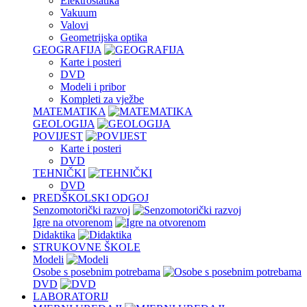
Elektrostatika
Vakuum
Valovi
Geometrijska optika
GEOGRAFIJA
Karte i posteri
DVD
Modeli i pribor
Kompleti za vježbe
MATEMATIKA
GEOLOGIJA
POVIJEST
Karte i posteri
DVD
TEHNIČKI
DVD
PREDŠKOLSKI ODGOJ
Senzomotorički razvoj
Igre na otvorenom
Didaktika
STRUKOVNE ŠKOLE
Modeli
Osobe s posebnim potrebama
DVD
LABORATORIJ