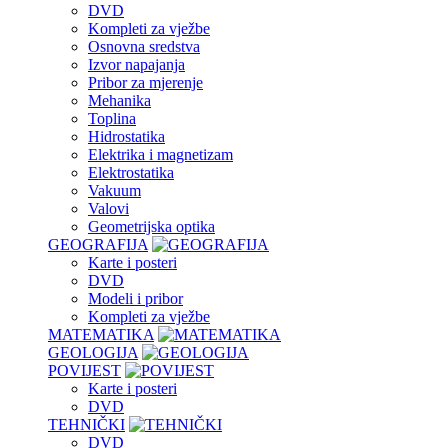
DVD
Kompleti za vježbe
Osnovna sredstva
Izvor napajanja
Pribor za mjerenje
Mehanika
Toplina
Hidrostatika
Elektrika i magnetizam
Elektrostatika
Vakuum
Valovi
Geometrijska optika
GEOGRAFIJA
Karte i posteri
DVD
Modeli i pribor
Kompleti za vježbe
MATEMATIKA
GEOLOGIJA
POVIJEST
Karte i posteri
DVD
TEHNIČKI
DVD