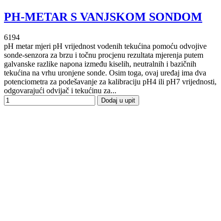
PH-METAR S VANJSKOM SONDOM
6194
pH metar mjeri pH vrijednost vodenih tekućina pomoću odvojive
sonde-senzora za brzu i točnu procjenu rezultata mjerenja putem
galvanske razlike napona između kiselih, neutralnih i bazičnih
tekućina na vrhu uronjene sonde. Osim toga, ovaj uređaj ima dva
potenciometra za podešavanje za kalibraciju pH4 ili pH7 vrijednosti,
odgovarajući odvijač i tekućinu za...
Dodaj u upit