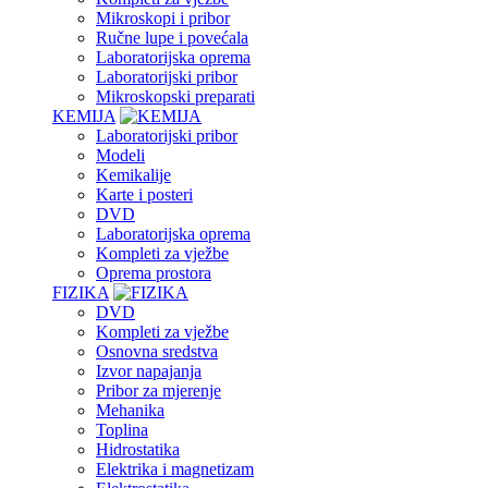
Mikroskopi i pribor
Ručne lupe i povećala
Laboratorijska oprema
Laboratorijski pribor
Mikroskopski preparati
KEMIJA
Laboratorijski pribor
Modeli
Kemikalije
Karte i posteri
DVD
Laboratorijska oprema
Kompleti za vježbe
Oprema prostora
FIZIKA
DVD
Kompleti za vježbe
Osnovna sredstva
Izvor napajanja
Pribor za mjerenje
Mehanika
Toplina
Hidrostatika
Elektrika i magnetizam