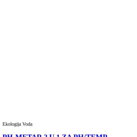
Ekologija Voda
PH-METAR 2 U 1 ZA PH/TEMP