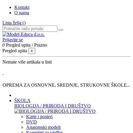
Kontakt
O nama
Lista želja (
)
Prijavite se
0
Pregled upita
/
Prazno
Pregled upita
×
Nemate više artikala u listi
.
OPREMA ZA OSNOVNE, SREDNJE, STRUKOVNE ŠKOLE...
ŠKOLA
BIOLOGIJA / PRIRODA I DRUŠTVO
Karte i posteri
DVD
Anatomski modeli
Kompleti za vježbe