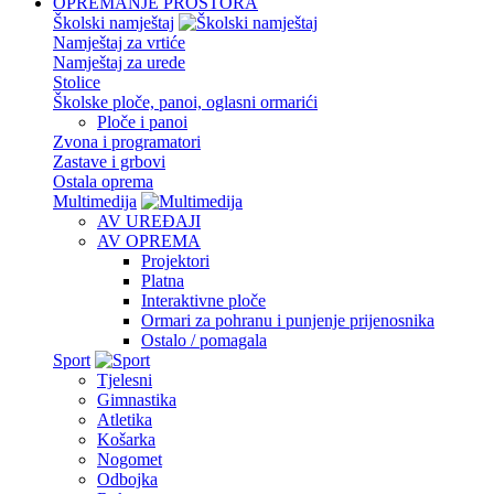
OPREMANJE PROSTORA
Školski namještaj
Namještaj za vrtiće
Namještaj za urede
Stolice
Školske ploče, panoi, oglasni ormarići
Ploče i panoi
Zvona i programatori
Zastave i grbovi
Ostala oprema
Multimedija
AV UREĐAJI
AV OPREMA
Projektori
Platna
Interaktivne ploče
Ormari za pohranu i punjenje prijenosnika
Ostalo / pomagala
Sport
Tjelesni
Gimnastika
Atletika
Košarka
Nogomet
Odbojka