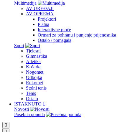
Multimedija
AV UREĐAJI
AV OPREMA
Projektori
Platna
Interaktivne ploče
Ormari za pohranu i punjenje prijenosnika
Ostalo / pomagala
Sport
Tjelesni
Gimnastika
Atletika
Košarka
Nogomet
Odbojka
Rukomet
Stolni tenis
Tenis
Ostalo
ISTAKNUTO
Novosti
Posebna ponuda