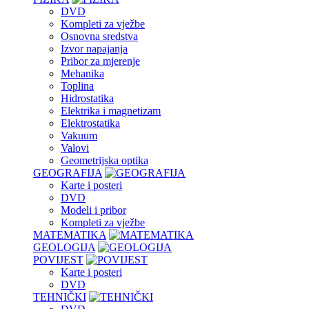
DVD
Kompleti za vježbe
Osnovna sredstva
Izvor napajanja
Pribor za mjerenje
Mehanika
Toplina
Hidrostatika
Elektrika i magnetizam
Elektrostatika
Vakuum
Valovi
Geometrijska optika
GEOGRAFIJA
Karte i posteri
DVD
Modeli i pribor
Kompleti za vježbe
MATEMATIKA
GEOLOGIJA
POVIJEST
Karte i posteri
DVD
TEHNIČKI