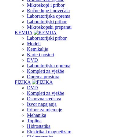
Mikroskopi i pribor
Ručne lupe i povećala
Laboratorijska oprema
Laboratorijski pribor
Mikroskopski preparati
KEMIJA
Laboratorijski pribor
Modeli
Kemikalije
Karte i posteri
DVD
Laboratorijska oprema
Kompleti za vježbe
Oprema prostora
FIZIKA
DVD
Kompleti za vježbe
Osnovna sredstva
Izvor napajanja
Pribor za mjerenje
Mehanika
Toplina
Hidrostatika
Elektrika i magnetizam