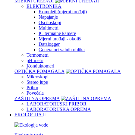
MJERNI UREĐAJI
ELEKTRONIKA
Kompleti (mjerni uređaji)
Napajanje
Osciloskopi
Multimetri
IC termalne kamere
Mjerni uređaji - okoliš
Datalogger
Generatori valnih oblika
Termometri
pH metri
Konduktomeri
OPTIČKA POMAGALA
Mikroskopi
Stereo lupe
Pribor
Povećala
ZAŠTITNA OPREMA
LABORATORIJSKI PRIBOR
LABORATORIJSKA OPREMA
EKOLOGIJA