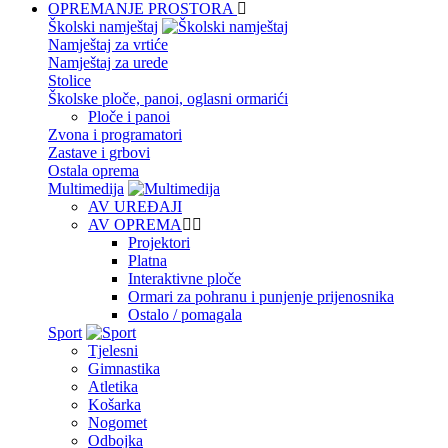
OPREMANJE PROSTORA
Školski namještaj
Namještaj za vrtiće
Namještaj za urede
Stolice
Školske ploče, panoi, oglasni ormarići
Ploče i panoi
Zvona i programatori
Zastave i grbovi
Ostala oprema
Multimedija
AV UREĐAJI
AV OPREMA
Projektori
Platna
Interaktivne ploče
Ormari za pohranu i punjenje prijenosnika
Ostalo / pomagala
Sport
Tjelesni
Gimnastika
Atletika
Košarka
Nogomet
Odbojka