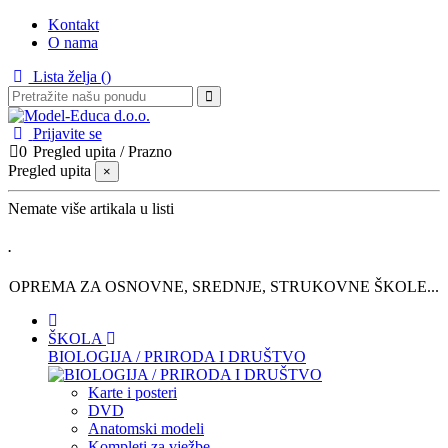
Kontakt
O nama
Lista želja (
)
Prijavite se
0
Pregled upita
/
Prazno
Pregled upita
×
Nemate više artikala u listi
.
OPREMA ZA OSNOVNE, SREDNJE, STRUKOVNE ŠKOLE...
ŠKOLA
BIOLOGIJA / PRIRODA I DRUŠTVO
Karte i posteri
DVD
Anatomski modeli
Kompleti za vježbe