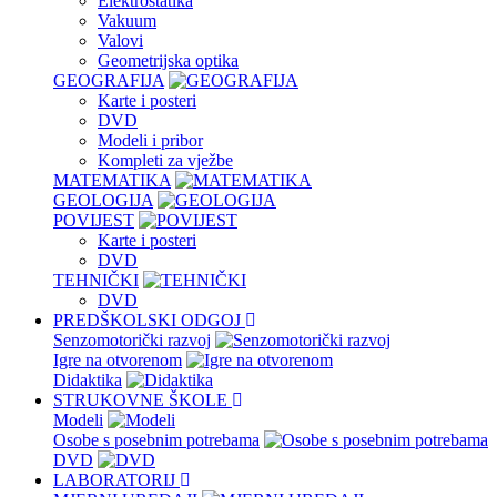
Elektrostatika
Vakuum
Valovi
Geometrijska optika
GEOGRAFIJA
Karte i posteri
DVD
Modeli i pribor
Kompleti za vježbe
MATEMATIKA
GEOLOGIJA
POVIJEST
Karte i posteri
DVD
TEHNIČKI
DVD
PREDŠKOLSKI ODGOJ
Senzomotorički razvoj
Igre na otvorenom
Didaktika
STRUKOVNE ŠKOLE
Modeli
Osobe s posebnim potrebama
DVD
LABORATORIJ