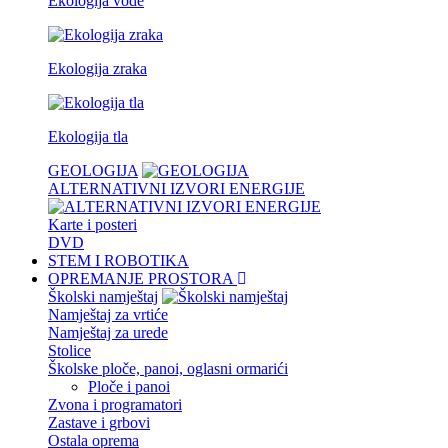
Ekologija vode
Ekologija zraka
Ekologija tla
GEOLOGIJA
ALTERNATIVNI IZVORI ENERGIJE
Karte i posteri
DVD
STEM I ROBOTIKA
OPREMANJE PROSTORA
Školski namještaj
Namještaj za vrtiće
Namještaj za urede
Stolice
Školske ploče, panoi, oglasni ormarići
Ploče i panoi
Zvona i programatori
Zastave i grbovi
Ostala oprema