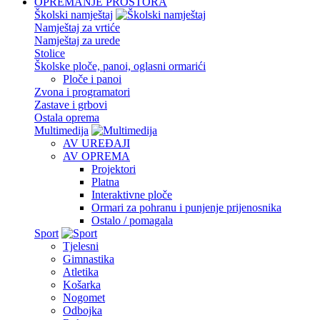
OPREMANJE PROSTORA
Školski namještaj
Namještaj za vrtiće
Namještaj za urede
Stolice
Školske ploče, panoi, oglasni ormarići
Ploče i panoi
Zvona i programatori
Zastave i grbovi
Ostala oprema
Multimedija
AV UREĐAJI
AV OPREMA
Projektori
Platna
Interaktivne ploče
Ormari za pohranu i punjenje prijenosnika
Ostalo / pomagala
Sport
Tjelesni
Gimnastika
Atletika
Košarka
Nogomet
Odbojka