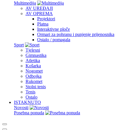
Multimedija
AV UREĐAJI
AV OPREMA
Projektori
Platna
Interaktivne ploče
Ormari za pohranu i punjenje prijenosnika
Ostalo / pomagala
Sport
Tjelesni
Gimnastika
Atletika
Košarka
Nogomet
Odbojka
Rukomet
Stolni tenis
Tenis
Ostalo
ISTAKNUTO
Novosti
Posebna ponuda