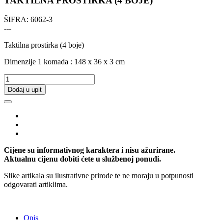
TAKTILNA PROSTIRKA (4 BOJE)
ŠIFRA:
6062-3
---
Taktilna prostirka (4 boje)
Dimenzije 1 komada :
148 x 36 x 3 cm
Dodaj u upit
Cijene su informativnog karaktera i nisu ažurirane.
Aktualnu cijenu dobiti ćete u službenoj ponudi.
Slike artikala su ilustrativne prirode te ne moraju u potpunosti
odgovarati artiklima.
Opis