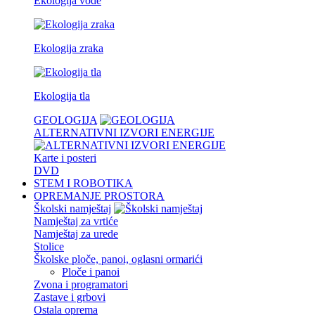
Ekologija vode
Ekologija zraka
Ekologija tla
GEOLOGIJA
ALTERNATIVNI IZVORI ENERGIJE
Karte i posteri
DVD
STEM I ROBOTIKA
OPREMANJE PROSTORA
Školski namještaj
Namještaj za vrtiće
Namještaj za urede
Stolice
Školske ploče, panoi, oglasni ormarići
Ploče i panoi
Zvona i programatori
Zastave i grbovi
Ostala oprema