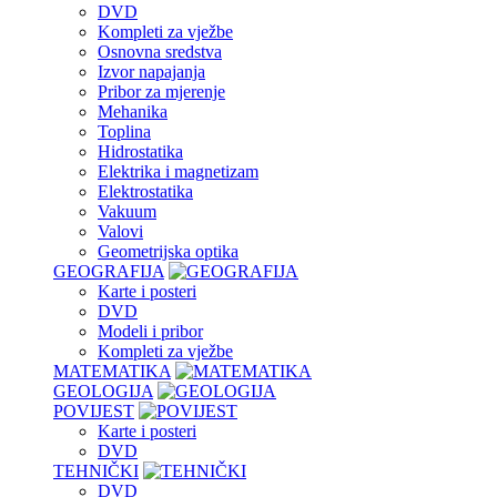
DVD
Kompleti za vježbe
Osnovna sredstva
Izvor napajanja
Pribor za mjerenje
Mehanika
Toplina
Hidrostatika
Elektrika i magnetizam
Elektrostatika
Vakuum
Valovi
Geometrijska optika
GEOGRAFIJA
Karte i posteri
DVD
Modeli i pribor
Kompleti za vježbe
MATEMATIKA
GEOLOGIJA
POVIJEST
Karte i posteri
DVD
TEHNIČKI
DVD