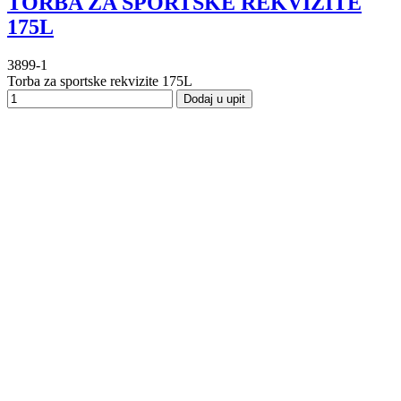
TORBA ZA SPORTSKE REKVIZITE
175L
3899-1
Torba za sportske rekvizite 175L
Dodaj u upit