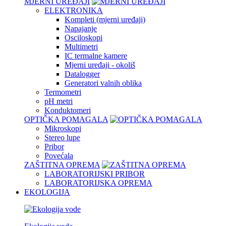
MJERNI UREĐAJI
ELEKTRONIKA
Kompleti (mjerni uređaji)
Napajanje
Osciloskopi
Multimetri
IC termalne kamere
Mjerni uređaji - okoliš
Datalogger
Generatori valnih oblika
Termometri
pH metri
Konduktomeri
OPTIČKA POMAGALA
Mikroskopi
Stereo lupe
Pribor
Povećala
ZAŠTITNA OPREMA
LABORATORIJSKI PRIBOR
LABORATORIJSKA OPREMA
EKOLOGIJA