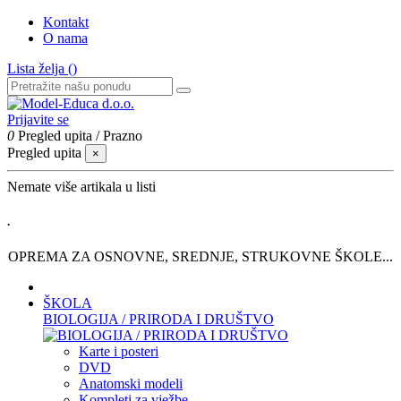
Kontakt
O nama
Lista želja (
)
Prijavite se
0
Pregled upita
/
Prazno
Pregled upita
×
Nemate više artikala u listi
.
OPREMA ZA OSNOVNE, SREDNJE, STRUKOVNE ŠKOLE...
ŠKOLA
BIOLOGIJA / PRIRODA I DRUŠTVO
Karte i posteri
DVD
Anatomski modeli
Kompleti za vježbe