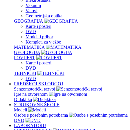
Elektrostatika
Vakuum
Valovi
Geometrijska optika
GEOGRAFIJA
Karte i posteri
DVD
Modeli i pribor
Kompleti za vježbe
MATEMATIKA
GEOLOGIJA
POVIJEST
Karte i posteri
DVD
TEHNIČKI
DVD
PREDŠKOLSKI ODGOJ
Senzomotorički razvoj
Igre na otvorenom
Didaktika
STRUKOVNE ŠKOLE
Modeli
Osobe s posebnim potrebama
DVD
LABORATORIJ