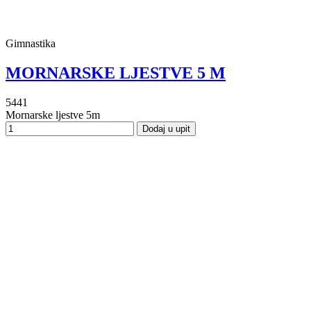
Gimnastika
MORNARSKE LJESTVE 5 M
5441
Mornarske ljestve 5m
Dodaj u upit