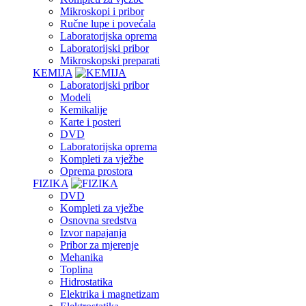
Mikroskopi i pribor
Ručne lupe i povećala
Laboratorijska oprema
Laboratorijski pribor
Mikroskopski preparati
KEMIJA
Laboratorijski pribor
Modeli
Kemikalije
Karte i posteri
DVD
Laboratorijska oprema
Kompleti za vježbe
Oprema prostora
FIZIKA
DVD
Kompleti za vježbe
Osnovna sredstva
Izvor napajanja
Pribor za mjerenje
Mehanika
Toplina
Hidrostatika
Elektrika i magnetizam