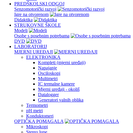
PREDŠKOLSKI ODGOJ
Senzomotorički razvoj
Igre na otvorenom
Didaktika
STRUKOVNE ŠKOLE
Modeli
Osobe s posebnim potrebama
DVD
LABORATORIJ
MJERNI UREĐAJI
ELEKTRONIKA
Kompleti (mjerni uređaji)
Napajanje
Osciloskopi
Multimetri
IC termalne kamere
Mjerni uređaji - okoliš
Datalogger
Generatori valnih oblika
Termometri
pH metri
Konduktomeri
OPTIČKA POMAGALA
Mikroskopi
Stereo lupe