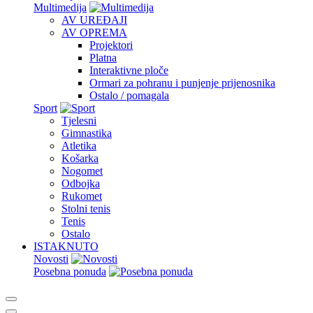
Multimedija
AV UREĐAJI
AV OPREMA
Projektori
Platna
Interaktivne ploče
Ormari za pohranu i punjenje prijenosnika
Ostalo / pomagala
Sport
Tjelesni
Gimnastika
Atletika
Košarka
Nogomet
Odbojka
Rukomet
Stolni tenis
Tenis
Ostalo
ISTAKNUTO
Novosti
Posebna ponuda