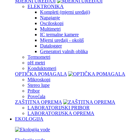
MJERNI UREĐAJI
ELEKTRONIKA
Kompleti (mjerni uređaji)
Napajanje
Osciloskopi
Multimetri
IC termalne kamere
Mjerni uređaji - okoliš
Datalogger
Generatori valnih oblika
Termometri
pH metri
Konduktomeri
OPTIČKA POMAGALA
Mikroskopi
Stereo lupe
Pribor
Povećala
ZAŠTITNA OPREMA
LABORATORIJSKI PRIBOR
LABORATORIJSKA OPREMA
EKOLOGIJA