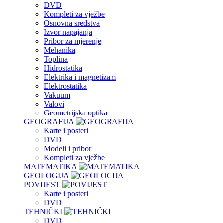
DVD
Kompleti za vježbe
Osnovna sredstva
Izvor napajanja
Pribor za mjerenje
Mehanika
Toplina
Hidrostatika
Elektrika i magnetizam
Elektrostatika
Vakuum
Valovi
Geometrijska optika
GEOGRAFIJA
Karte i posteri
DVD
Modeli i pribor
Kompleti za vježbe
MATEMATIKA
GEOLOGIJA
POVIJEST
Karte i posteri
DVD
TEHNIČKI
DVD