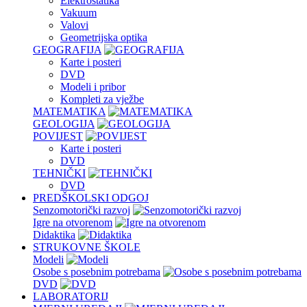
Elektrostatika
Vakuum
Valovi
Geometrijska optika
GEOGRAFIJA
Karte i posteri
DVD
Modeli i pribor
Kompleti za vježbe
MATEMATIKA
GEOLOGIJA
POVIJEST
Karte i posteri
DVD
TEHNIČKI
DVD
PREDŠKOLSKI ODGOJ
Senzomotorički razvoj
Igre na otvorenom
Didaktika
STRUKOVNE ŠKOLE
Modeli
Osobe s posebnim potrebama
DVD
LABORATORIJ