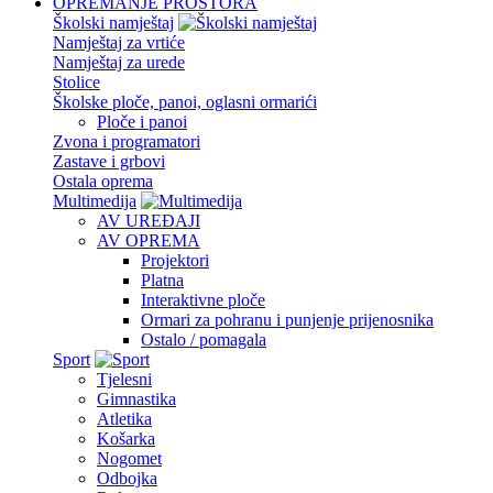
OPREMANJE PROSTORA
Školski namještaj
Namještaj za vrtiće
Namještaj za urede
Stolice
Školske ploče, panoi, oglasni ormarići
Ploče i panoi
Zvona i programatori
Zastave i grbovi
Ostala oprema
Multimedija
AV UREĐAJI
AV OPREMA
Projektori
Platna
Interaktivne ploče
Ormari za pohranu i punjenje prijenosnika
Ostalo / pomagala
Sport
Tjelesni
Gimnastika
Atletika
Košarka
Nogomet
Odbojka