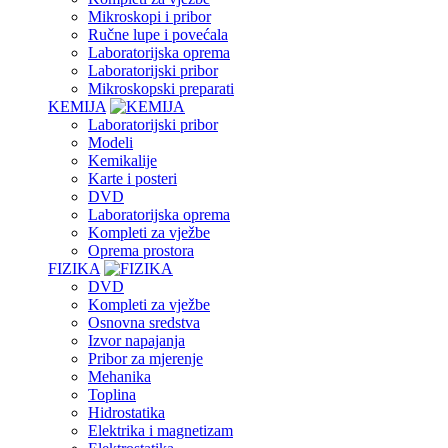
Mikroskopi i pribor
Ručne lupe i povećala
Laboratorijska oprema
Laboratorijski pribor
Mikroskopski preparati
KEMIJA
Laboratorijski pribor
Modeli
Kemikalije
Karte i posteri
DVD
Laboratorijska oprema
Kompleti za vježbe
Oprema prostora
FIZIKA
DVD
Kompleti za vježbe
Osnovna sredstva
Izvor napajanja
Pribor za mjerenje
Mehanika
Toplina
Hidrostatika
Elektrika i magnetizam