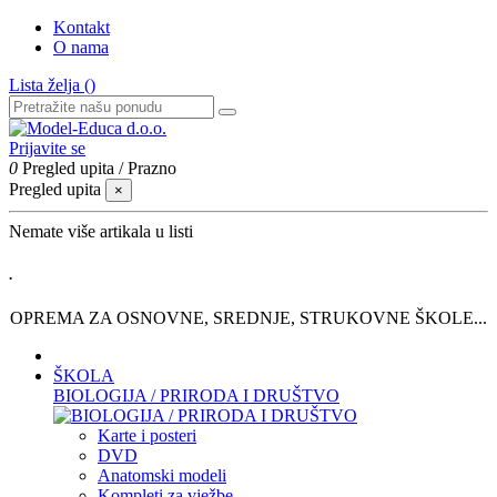
Kontakt
O nama
Lista želja (
)
Prijavite se
0
Pregled upita
/
Prazno
Pregled upita
×
Nemate više artikala u listi
.
OPREMA ZA OSNOVNE, SREDNJE, STRUKOVNE ŠKOLE...
ŠKOLA
BIOLOGIJA / PRIRODA I DRUŠTVO
Karte i posteri
DVD
Anatomski modeli
Kompleti za vježbe