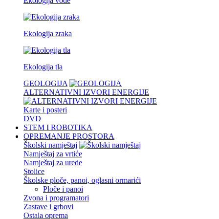
Ekologija vode
Ekologija zraka
Ekologija tla
GEOLOGIJA
ALTERNATIVNI IZVORI ENERGIJE
Karte i posteri
DVD
STEM I ROBOTIKA
OPREMANJE PROSTORA
Školski namještaj
Namještaj za vrtiće
Namještaj za urede
Stolice
Školske ploče, panoi, oglasni ormarići
Ploče i panoi
Zvona i programatori
Zastave i grbovi
Ostala oprema