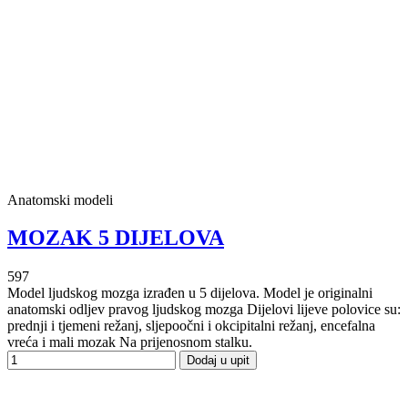
Anatomski modeli
MOZAK 5 DIJELOVA
597
Model ljudskog mozga izrađen u 5 dijelova. Model je originalni
anatomski odljev pravog ljudskog mozga Dijelovi lijeve polovice su:
prednji i tjemeni režanj, sljepoočni i okcipitalni režanj, encefalna
vreća i mali mozak Na prijenosnom stalku.
Dodaj u upit