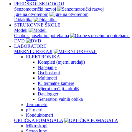
PREDŠKOLSKI ODGOJ
Senzomotorički razvoj
Igre na otvorenom
Didaktika
STRUKOVNE ŠKOLE
Modeli
Osobe s posebnim potrebama
DVD
LABORATORIJ
MJERNI UREĐAJI
ELEKTRONIKA
Kompleti (mjerni uređaji)
Napajanje
Osciloskopi
Multimetri
IC termalne kamere
Mjerni uređaji - okoliš
Datalogger
Generatori valnih oblika
Termometri
pH metri
Konduktomeri
OPTIČKA POMAGALA
Mikroskopi
Stereo lupe