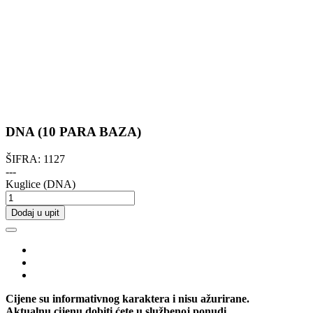
DNA (10 PARA BAZA)
ŠIFRA:
1127
---
Kuglice (DNA)
Dodaj u upit
Cijene su informativnog karaktera i nisu ažurirane.
Aktualnu cijenu dobiti ćete u službenoj ponudi.